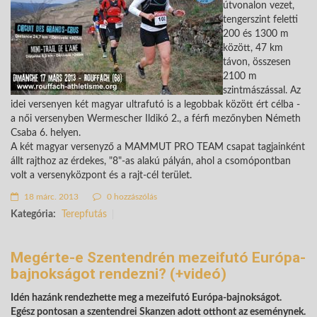
útvonalon vezet,
tengerszint feletti
200 és 1300 m
között, 47 km
távon, összesen
2100 m
szintmászással. Az
idei versenyen két magyar ultrafutó is a legobbak között ért célba -
a női versenyben
Wermescher Ildikó 2., a férfi mezőnyben Németh
Csaba 6. helyen.
A két magyar versenyző a MAMMUT PRO TEAM csapat tagjainként
állt rajthoz az érdekes, "8"-as alakú pályán, ahol a csomópontban
volt a versenyközpont és a rajt-cél terület.
18 márc. 2013
0 hozzászólás
Kategória:
Terepfutás
Megérte-e Szentendrén mezeifutó Európa-
bajnokságot rendezni? (+videó)
Idén hazánk rendezhette meg a mezeifutó Európa-bajnokságot.
Egész pontosan a szentendrei Skanzen adott otthont az eseménynek.