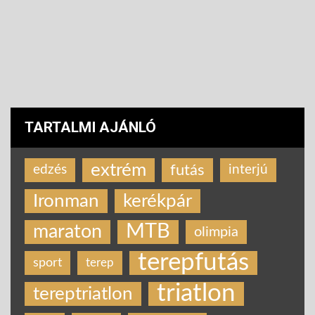
TARTALMI AJÁNLÓ
extrém
futás
edzés
interjú
Ironman
kerékpár
MTB
maraton
olimpia
terepfutás
sport
terep
triatlon
tereptriatlon