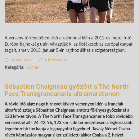
A verseny történetében első alkalommal idén a 2012-es mezei futó
Európa-bajnokság után választják ki az illetékesek az európai csapat
tagjait, amely 2013. január 5-én rajthoz állhat a szigetországban.
24 nov. 2012
0 hozzászólás
Kategória:
Archív
Sébastien Chaigneau győzött a The North
Face Transgrancanaria ultramaratonon
A rövid idő alatt nagy hírnevet kivívó versenyen idén a franciák
ultrafutó sztárja Sébastien Chaigneau aratott fölényes győzelmet a
123 km-es távon. A The North Face Transgrancanaria több rövidebb
versenyből áll - 24, 42, 96, 123 km -, de természetesen a leghosszabb,
legnehezebb táv kapja a legnagyobb figyelmet. Tavaly Német Csaba
révén káprázatos magyar siker született (akkor Csaba a 2. helyet