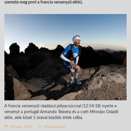
szerezte meg pont a francia versenyző előtt).
A francia versenyző ráadásul pályacsúccsal (12:54:18) nyerte a
versenyt a portugál Armando Teixeira és a cseh Miroslav Osladil
előtt, akik közel 1 órával késöbb értek célba.
04 márc. 2012
0 hozzászólás