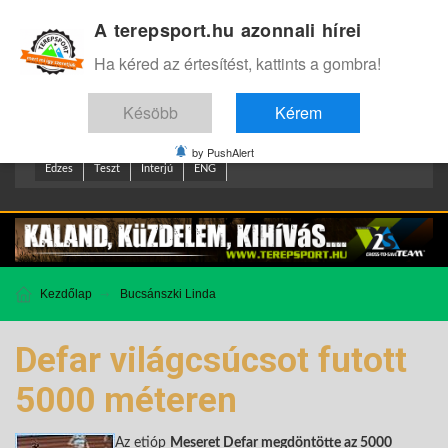
A terepsport.hu azonnali hírei
Bejelentkezés
.
Ha kéred az értesítést, kattints a gombra!
Késöbb
Kérem
by PushAlert
Edzes
Teszt
Interjú
ENG
Kezdőlap
Bucsánszki Linda
Defar világcsúcsot futott
5000 méteren
Az etióp
Meseret Defar megdöntötte az 5000