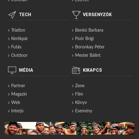
TECH
VERSENYZŐK
Triatlon
Benkó Barbara
Kerékpár
Poór Brigi
Futás
Boronkay Péter
Outdoor
Mester Bálint
MÉDIA
KIKAPCS
Partner
Zene
Magazin
Film
Web
Könyv
Interjú
Esemény