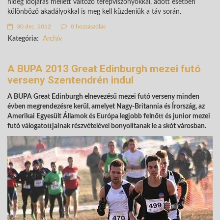
hideg időjárás mellett változó terepviszonyokkal, adott esetben
különböző akadályokkal is meg kell küzdeniük a táv során.
30 dec. 2012
0 hozzászólás
Kategória:
Archív
A BUPA 2013 Great Edinburgh mezei futó
verseny Szentendrén indul
A BUPA Great Edinburgh elnevezésű mezei futó verseny minden
évben megrendezésre kerül, amelyet Nagy-Britannia és Írország, az
Amerikai Egyesült Államok és Európa legjobb felnőtt és junior mezei
futó válogatottjainak részvételével bonyolítanak le a skót városban.