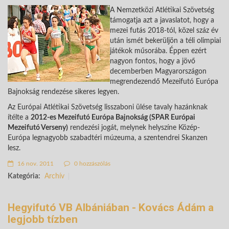
A Nemzetközi Atlétikai Szövetség
támogatja azt a javaslatot, hogy a
mezei futás 2018-tól, közel száz év
után ismét bekerüljön a téli olimpiai
játékok műsorába. Éppen ezért
nagyon fontos, hogy a jövő
decemberben Magyarországon
megrendezendő Mezeifutó Európa
Bajnokság rendezése sikeres legyen.
Az Európai Atlétikai Szövetség lisszaboni ülése tavaly hazánknak
ítélte a
2012-es Mezeifutó Európa Bajnokság (SPAR Európai
Mezeifutó Verseny)
rendezési jogát, melynek helyszíne Közép-
Európa legnagyobb szabadtéri múzeuma, a szentendrei Skanzen
lesz.
16 nov. 2011
0 hozzászólás
Kategória:
Archív
Hegyifutó VB Albániában - Kovács Ádám a
legjobb tízben