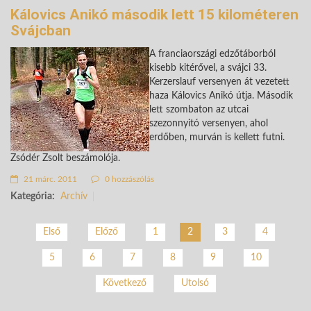
Kálovics Anikó második lett 15 kilométeren
Svájcban
A franciaországi edzőtáborból
kisebb kitérővel, a svájci 33.
Kerzerslauf versenyen át vezetett
haza Kálovics Anikó útja. Második
lett szombaton az utcai
szezonnyitó versenyen, ahol
erdőben, murván is kellett futni.
Zsódér Zsolt beszámolója.
21 márc. 2011
0 hozzászólás
Kategória:
Archív
Első
Előző
1
3
4
2
5
6
7
8
9
10
Következő
Utolsó