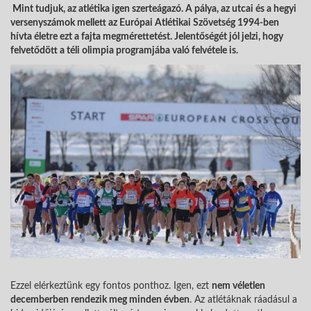
Mint tudjuk, az atlétika igen szerteágazó. A pálya, az utcai és a hegyi
versenyszámok mellett az Európai Atlétikai Szövetség 1994-ben
hívta életre ezt a fajta megmérettetést. Jelentőségét jól jelzi, hogy
felvetődött a téli olimpia programjába való felvétele is.
Ezzel elérkeztünk egy fontos ponthoz. Igen, ezt
nem véletlen
decemberben rendezik meg minden évben
. Az atlétáknak ráadásul a