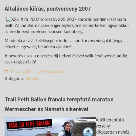
Általános kiírás, pontverseny 2007
X2S 2007 sorozatA X2S 2007 sorozat mindenki számára
nyílt! Az indulás nincsen engedélyhez, licenszhez kötve, ugyanakkor
az eredményhirdetésen sincsen különbség.
Mindenki a saját felelőségére indul
, a sportorvosi vizsgálat (vagy
előzetes egészség felmérés) ajánlott!
A nevezés csak a nevezési díj befizetlésével válik érvényessé, addig
csak regisztráció!
04 ápr. 2007
0 hozzászólás
Kategória:
Archív
Trail Petit Ballon francia terepfutó maraton
Wermescher és Németh sikerével
A téli terepfutó
verseny
kifejezetten nehéz