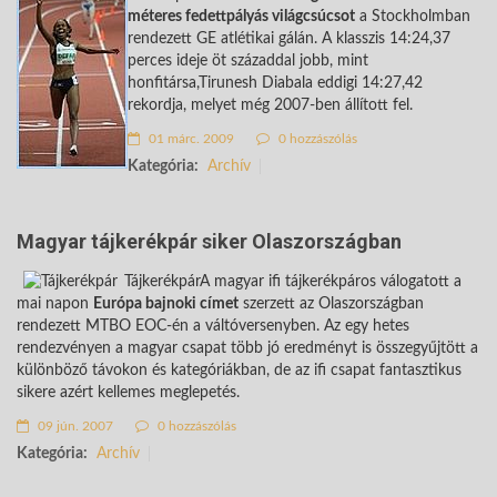
méteres fedettpályás világcsúcsot
a Stockholmban
rendezett GE atlétikai gálán. A klasszis 14:24,37
perces ideje öt századdal jobb, mint
honfitársa,Tirunesh Diabala eddigi 14:27,42
rekordja, melyet még 2007-ben állított fel.
01 márc. 2009
0 hozzászólás
Kategória:
Archív
Magyar tájkerékpár siker Olaszországban
TájkerékpárA magyar ifi tájkerékpáros válogatott a
mai napon
Európa bajnoki címet
szerzett az Olaszországban
rendezett MTBO EOC-én a váltóversenyben. Az egy hetes
rendezvényen a magyar csapat több jó eredményt is összegyűjtött a
különböző távokon és kategóriákban, de az ifi csapat fantasztikus
sikere azért kellemes meglepetés.
09 jún. 2007
0 hozzászólás
Kategória:
Archív