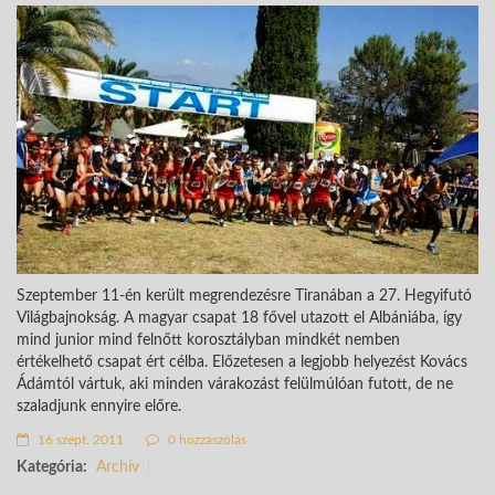
Szeptember 11-én került megrendezésre Tiranában a 27. Hegyifutó
Világbajnokság. A magyar csapat 18 fővel utazott el Albániába, így
mind junior mind felnőtt korosztályban mindkét nemben
értékelhető csapat ért célba. Előzetesen a legjobb helyezést Kovács
Ádámtól vártuk, aki minden várakozást felülmúlóan futott, de ne
szaladjunk ennyire előre.
16 szept. 2011
0 hozzászólás
Kategória:
Archív