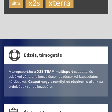
xterra
x2s
ultra
Edzés, támogatás
A terepsport.hu a
X2S TEAM multisport
csapattal és
edzőivel várja a felkészüléssel, edzéssekkel kapcsolatos
kérdéseket.
Csapat vagy személyi edzéseken
is állunk az
érdeklődök rendelkezésére.