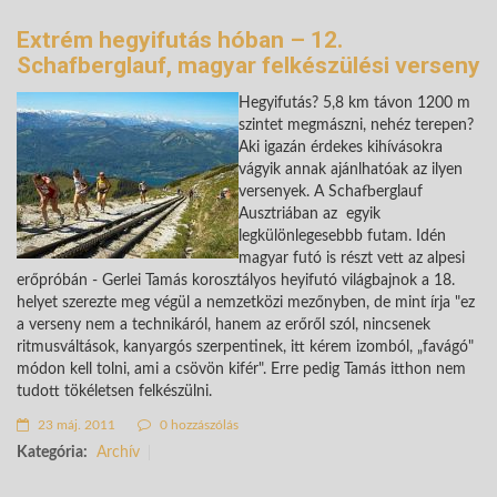
Extrém hegyifutás hóban – 12.
Schafberglauf, magyar felkészülési verseny
Hegyifutás? 5,8 km távon 1200 m
szintet megmászni, nehéz terepen?
Aki igazán érdekes kihívásokra
vágyik annak ajánlhatóak az ilyen
versenyek. A Schafberglauf
Ausztriában az egyik
legkülönlegesebbb futam. Idén
magyar futó is részt vett az alpesi
erőpróbán - Gerlei Tamás korosztályos heyifutó világbajnok a 18.
helyet szerezte meg végül a nemzetközi mezőnyben, de mint írja "ez
a verseny nem a technikáról, hanem az erőről szól, nincsenek
ritmusváltások, kanyargós szerpentinek, itt kérem izomból, „favágó"
módon kell tolni, ami a csövön kifér". Erre pedig Tamás itthon nem
tudott tökéletsen felkészülni.
23 máj. 2011
0 hozzászólás
Kategória:
Archív