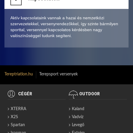
Aktív kapcsolataink vannak a hazai és nemzetközi
szervezetekkel, versenyrendezőkkel, így szinte bármilyen
sporttal, versennyel kapcsolatos kérdésben nagy
valószínűséggel tudunk segíteni.
Tereptriatlon.hu
Terepsport versenyek
CÉGÉR
OUTDOOR
XTERRA
Kaland
X2S
Vadvíz
Spartan
Levegő
Ironman
Extrém