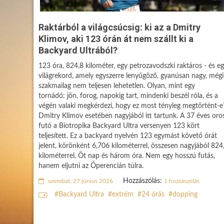
Raktárból a világcsúcsig: ki az a Dmitry
Klimov, aki 123 órán át nem szállt ki a
Backyard Ultrából?
123 óra, 824,8 kilométer, egy petrozavodszki raktáros - és e
világrekord, amely egyszerre lenyűgöző, gyanúsan nagy, mégi
szakmailag nem teljesen lehetetlen. Olyan, mint egy
tornádó: jön, forog, napokig tart, mindenki beszél róla, és a
végén valaki megkérdezi, hogy ez most tényleg megtörtént-e
Dmitry Klimov esetében nagyjából itt tartunk. A 37 éves oro
futó a Biotropika Backyard Ultra versenyen 123 kört
teljesített. Ez a backyard nyelvén 123 egymást követő órát
jelent, körönként 6,706 kilométerrel, összesen nagyjából 824
kilométerrel. Öt nap és három óra. Nem egy hosszú futás,
hanem eljutni az Óperencián túlra.
Hozzászólás:
szombat, 27 június 2026
1 hozzászólás
Backyard Ultra
extrém
24 órás
dopping