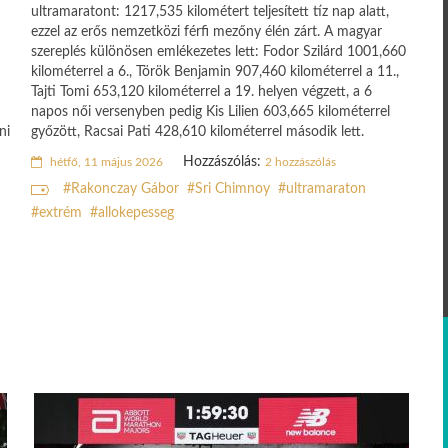
ultramaratont: 1217,535 kilométert teljesített tíz nap alatt,
ezzel az erős nemzetközi férfi mezőny élén zárt. A magyar
szereplés különösen emlékezetes lett: Fodor Szilárd 1001,660
kilométerrel a 6., Török Benjamin 907,460 kilométerrel a 11.,
Tajti Tomi 653,120 kilométerrel a 19. helyen végzett, a 6
napos női versenyben pedig Kis Lilien 603,665 kilométerrel
ni
győzött, Racsai Pati 428,610 kilométerrel második lett.
Hozzászólás:
hétfő, 11 május 2026
2 hozzászólás
Rakonczay Gábor
Sri Chimnoy
ultramaraton
extrém
allokepesseg