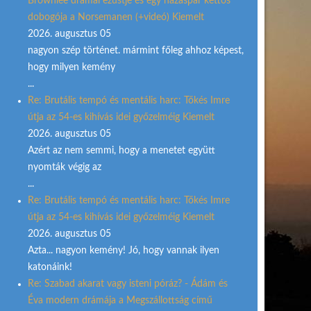
Brownlee drámai ezüstje és egy házaspár kettős
dobogója a Norsemanen (+videó) Kiemelt
2026. augusztus 05
nagyon szép történet. mármint főleg ahhoz képest,
hogy milyen kemény
...
Re: Brutális tempó és mentális harc: Tőkés Imre
útja az 54-es kihívás idei győzelméig Kiemelt
2026. augusztus 05
Azért az nem semmi, hogy a menetet együtt
nyomták végig az
...
Re: Brutális tempó és mentális harc: Tőkés Imre
útja az 54-es kihívás idei győzelméig Kiemelt
2026. augusztus 05
Azta... nagyon kemény! Jó, hogy vannak ilyen
katonáink!
Re: Szabad akarat vagy isteni póráz? - Ádám és
Éva modern drámája a Megszállottság című