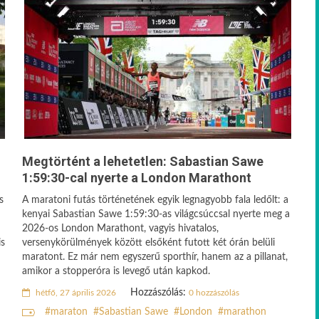
Megtörtént a lehetetlen: Sabastian Sawe
1:59:30-cal nyerte a London Marathont
s
A maratoni futás történetének egyik legnagyobb fala ledőlt: a
kenyai Sabastian Sawe 1:59:30-as világcsúccsal nyerte meg a
2026-os London Marathont, vagyis hivatalos,
is
versenykörülmények között elsőként futott két órán belüli
maratont. Ez már nem egyszerű sporthír, hanem az a pillanat,
amikor a stopperóra is levegő után kapkod.
Hozzászólás:
hétfő, 27 április 2026
0 hozzászólás
maraton
Sabastian Sawe
London
marathon