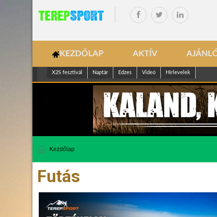
KEZDŐLAP
AKTÍV
AJÁNL
X2S fesztivál
Naptár
Edzes
Videó
Hírlevelek
Kezdőlap
Futás