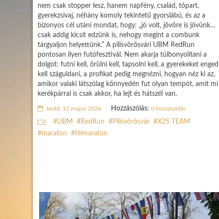
nem csak stopper lesz, hanem napfény, család, tópart,
gyerekzsivaj, néhány komoly tekintetű gyorslábú, és az a
bizonyos cél utáni mondat, hogy: „jó volt, jövőre is jövünk…
csak addig kicsit edzünk is, nehogy megint a combunk
tárgyaljon helyettünk.” A pilisvörösvári UBM RedRun
pontosan ilyen futófesztivál. Nem akarja túlbonyolítani a
dolgot: futni kell, örülni kell, tapsolni kell, a gyerekeket enged
kell száguldani, a profikat pedig megnézni, hogyan néz ki az,
amikor valaki látszólag könnyedén fut olyan tempót, amit mi
kerékpárral is csak akkor, ha lejt és hátszél van.
Hozzászólás:
kedd, 12 május 2026
0 hozzászólás
UBM
RedRun
Pilisvörösvár
X2S TEAM
maraton
félmaraton