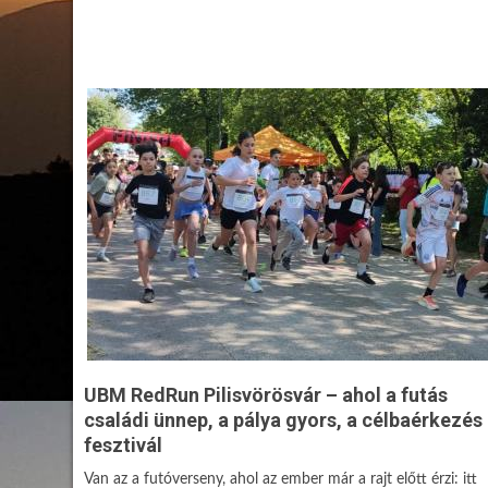
UBM RedRun Pilisvörösvár – ahol a futás
családi ünnep, a pálya gyors, a célbaérkezés
fesztivál
Van az a futóverseny, ahol az ember már a rajt előtt érzi: itt