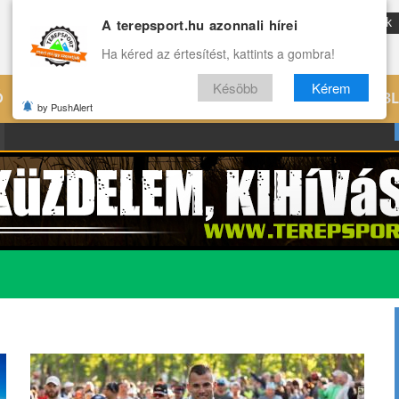
A terepsport.hu azonnali hírei
ENG
Reviews
Archívum
Rólunk
Ha kéred az értesítést, kattints a gombra!
Késöbb
Kérem
Ó
EDZÉS
ÉLETMÓD
VILÁG
B
by PushAlert