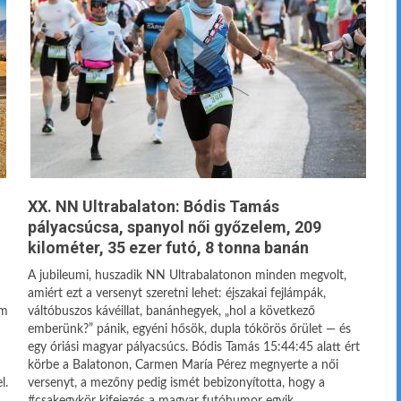
XX. NN Ultrabalaton: Bódis Tamás
pályacsúcsa, spanyol női győzelem, 209
kilométer, 35 ezer futó, 8 tonna banán
A jubileumi, huszadik NN Ultrabalatonon minden megvolt,
amiért ezt a versenyt szeretni lehet: éjszakai fejlámpák,
em
váltóbuszos kávéillat, banánhegyek, „hol a következő
emberünk?” pánik, egyéni hősök, dupla tókörös őrület — és
egy óriási magyar pályacsúcs. Bódis Tamás 15:44:45 alatt ért
körbe a Balatonon, Carmen María Pérez megnyerte a női
l.
versenyt, a mezőny pedig ismét bebizonyította, hogy a