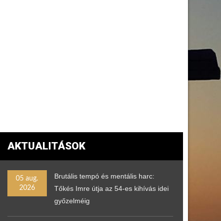
AKTUALITÁSOK
Brutális tempó és mentális harc:
05 aug.
2026
Tőkés Imre útja az 54-es kihívás idei
győzelméig