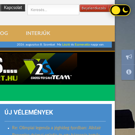
Kapcsolat
Bejelentkezés
.
LOG
INTERJÚK
2026. augusztus 8. Szombat Ma
László
és
Eszmeralda
napja van.
ÚJ VÉLEMÉNYEK
Re: Olimpiai legenda a jéghideg fjordban: Alistair