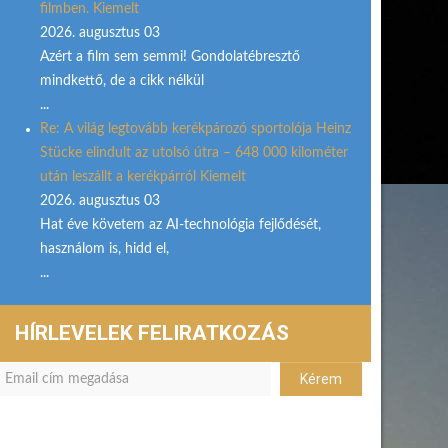
filmben. Kiemelt
2026. augusztus 03
Azért a film sem semmi! Gondolatébresztő
mindkettő, de a cikk nélkül
...
Re: A világ legtovább kerékpározó sportolója Heinz
Stücke elindult az utolsó útra – 648 000 kilométer
után leszállt a kerékpárról Kiemelt
2026. augusztus 03
Hat éve követem az AI-technológia fejlődését,
használom is, hidd el,
...
HÍRLEVELEK FELIRATKOZÁS