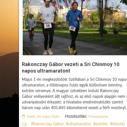
Rakonczay Gábor vezeti a Sri Chinmoy 10
napos ultramaratont
Május 1-én megkezdődött Szófiában a Sri Chinmoy 10 napo
ultramaraton, a többnapos futás egyik különösen kemény,
extrém versenye. A magyar színekben induló Rakonczay
Gábor esélyesként állt rajthoz, és az első napok alapján nem 
udvariaskodni érkezett: a hivatalos eredményközlés szerint
három nap után 405,845 kilométerrel vezeti a férfi mezőnyt.
Hozzászólás:
hétfő, 04 május 2026
0 hozzászólás
Rakonczay Gábor
ultramaraton
extrém
kitartás