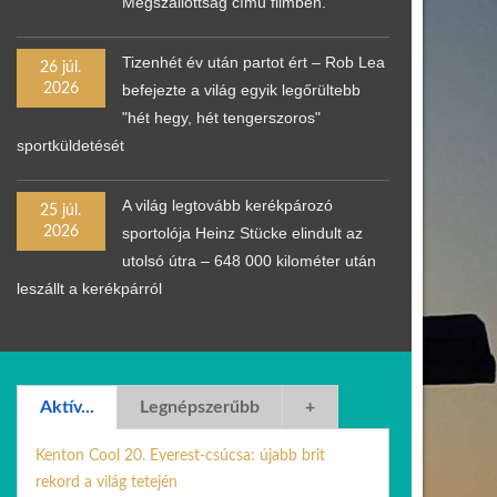
Megszállottság című filmben.
Tizenhét év után partot ért – Rob Lea
26 júl.
2026
befejezte a világ egyik legőrültebb
"hét hegy, hét tengerszoros"
sportküldetését
A világ legtovább kerékpározó
25 júl.
2026
sportolója Heinz Stücke elindult az
utolsó útra – 648 000 kilométer után
leszállt a kerékpárról
Aktív...
Legnépszerűbb
+
Kenton Cool 20. Everest-csúcsa: újabb brit
rekord a világ tetején