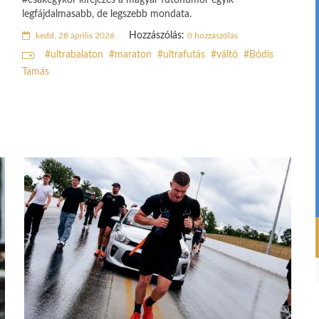
#csakegykör kifejezés a magyar futóhumor egyik
legfájdalmasabb, de legszebb mondata.
Hozzászólás:
kedd, 28 április 2026
0 hozzászólás
ultrabalaton
maraton
ultrafutás
váltó
Bódis
Tamás