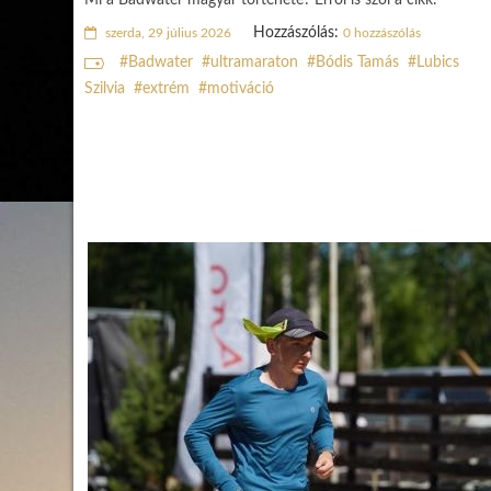
Mi a Badwater magyar története? Erről is szól a cikk.
Hozzászólás:
szerda, 29 július 2026
0 hozzászólás
Badwater
ultramaraton
Bódis Tamás
Lubics
Szilvia
extrém
motiváció