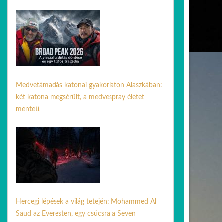
03 aug. 2026
Medvetámadás katonai gyakorlaton Alaszkában:
két katona megsérült, a medvespray életet
mentett
21 ápr. 2026
Hercegi lépések a világ tetején: Mohammed Al
Saud az Everesten, egy csúcsra a Seven