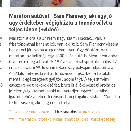
Maraton autóval - Sam Flannery, aki egy jó
ügy érdekében végighúzta a tonnás súlyt a
teljes távon (+videó)
gy
Maraton 8 óra alatt? Nem nagy szám. Hacsak... Van, aki
s
frissítőpontnál banánt kér, van, aki gélt, Sam Flannery viszont
benzinnel járt volna a legjobban, mert úgy döntött: neki a
maratonhoz kell még egy 1300 kilós autó is. Nem, nem abban
?
ülve tette meg a távot. A 19 éves ausztrál sportoló május 17-
sz
én, az ipswichi Willowbank Raceway pályáján teljesítette a
42,2 kilométeres távot autóhúzással, miközben a fiatalok
mentális egészségéért gyűjtött adományt. A teljesítmény
,8
egyszerre volt rekordkísérlet, brutális állóképességi próba és
jótékonysági üzenet: senki ne maradjon egyedül, amikor
igazán nehéz a teher. Terepsport megfogalmazásban: "Annak a
terhét viszem, aki maga nem tudja…
Hozzászólás:
szerda, 27 május 2026
0 hozzászólás
maraton
jotekonysag
hátizsákolás
allokepesseg