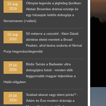
Olimpiai legenda a jéghideg fjordban:
03 aug.
2026
Alistair Brownlee drámai ezüstje és
egy házaspár kettős dobogója a
Norsemanen (+videó)
50 méterre a csúcstól - Klein Dávid
03 aug.
2026
döntése életet mentett a Broad
Peaken, ahol lavina sodorta el Nirmal
Purja hegymászólegendát
Bódis Tamás a Badwater ultra
29 júl.
2026
dobogójára futott - minden idők
leggyorsabb magyar teljesítése a
Halál-völgyben
Szabad akarat vagy isteni póráz? -
26 júl.
2026
Ádám és Éva modern drámája a