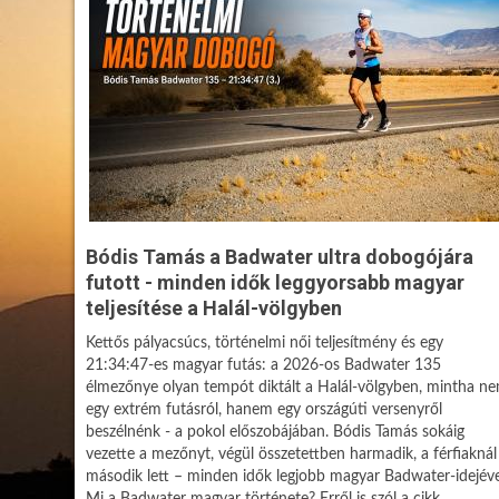
Bódis Tamás a Badwater ultra dobogójára
futott - minden idők leggyorsabb magyar
teljesítése a Halál-völgyben
Kettős pályacsúcs, történelmi női teljesítmény és egy
21:34:47-es magyar futás: a 2026-os Badwater 135
élmezőnye olyan tempót diktált a Halál-völgyben, mintha n
egy extrém futásról, hanem egy országúti versenyről
beszélnénk - a pokol előszobájában. Bódis Tamás sokáig
vezette a mezőnyt, végül összetettben harmadik, a férfiaknál
második lett – minden idők legjobb magyar Badwater-idejéve