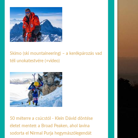
24 jún. 2026
Skimo (ski mountaineering) – a kerékpározás vad
téli unokatestvére (+video)
17 febr. 2026
50 méterre a csúcstól - Klein Dávid döntése
életet mentett a Broad Peaken, ahol lavina
sodorta el Nirmal Purja hegymászólegendát