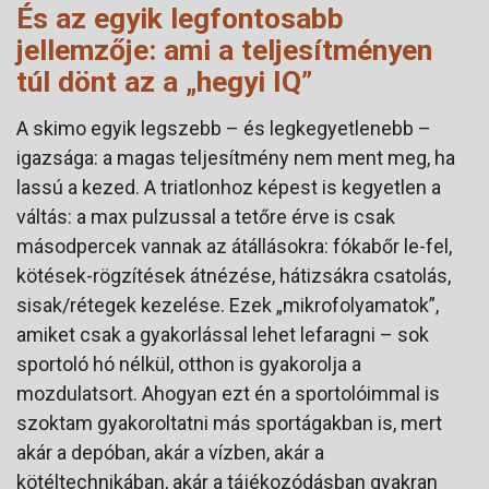
És az egyik legfontosabb
jellemzője: ami a teljesítményen
túl dönt az a „hegyi IQ”
A skimo egyik legszebb – és legkegyetlenebb –
igazsága: a magas teljesítmény nem ment meg, ha
lassú a kezed. A triatlonhoz képest is kegyetlen a
váltás: a max pulzussal a tetőre érve is csak
másodpercek vannak az átállásokra: fókabőr le-fel,
kötések-rögzítések átnézése, hátizsákra csatolás,
sisak/rétegek kezelése. Ezek „mikrofolyamatok”,
amiket csak a gyakorlással lehet lefaragni – sok
sportoló hó nélkül, otthon is gyakorolja a
mozdulatsort. Ahogyan ezt én a sportolóimmal is
szoktam gyakoroltatni más sportágakban is, mert
akár a depóban, akár a vízben, akár a
kötéltechnikában, akár a tájékozódásban gyakran