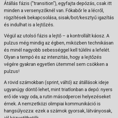
Átállás fázis ("transition"), egyfajta depózás, csak itt
minden a versenyzőknél van. Fókabőr le a lécről,
rögzítések bekapcsolása, sisak/bot/kesztyű igazítás
és indulhat is a lejtőzés.
Végül az utolsó fázis a lejtő – a kontrollált káosz. A
pulzus még mindig az égben, miközben technikásan
és minél nagyobb sebességgel kell túlélni a lefelét.
Olyan a tempó és az intenzitás, hogy a lejtőzés
végére gyakran egyetlen ütemmel sem csökken a
pulzus!
A rövid számokban (sprint, váltó) az átállások ideje
ugyanúgy döntő lehet, mint triatlonban a depó: nyers
erő ide vagy oda, a rutin másodpercei helyezéseket
érnek. A nemzetközi olimpiai kommunikáció is
hangsúlyozza: ezek a számok gyorsak, látványosak,
jól közvetíthetők.