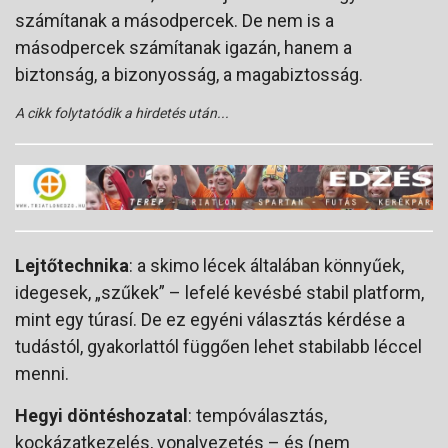
számítanak a másodpercek. De nem is a
másodpercek számítanak igazán, hanem a
biztonság, a bizonyosság, a magabiztosság.
A cikk folytatódik a hirdetés után...
Lejtőtechnika
: a skimo lécek általában könnyűek,
idegesek, „szűkek” – lefelé kevésbé stabil platform,
mint egy túrasí. De ez egyéni választás kérdése a
tudástól, gyakorlattól függően lehet stabilabb léccel
menni.
Hegyi döntéshozatal
: tempóválasztás,
kockázatkezelés, vonalvezetés – és (nem