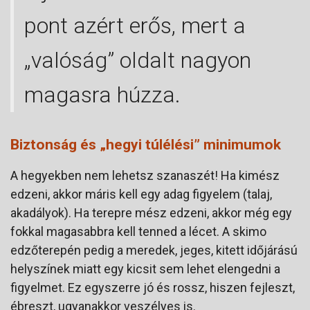
pont azért erős, mert a
„valóság” oldalt nagyon
magasra húzza.
Biztonság és „hegyi túlélési” minimumok
A hegyekben nem lehetsz szanaszét! Ha kimész
edzeni, akkor máris kell egy adag figyelem (talaj,
akadályok). Ha terepre mész edzeni, akkor még egy
fokkal magasabbra kell tenned a lécet. A skimo
edzőterepén pedig a meredek, jeges, kitett időjárású
helyszínek miatt egy kicsit sem lehet elengedni a
figyelmet. Ez egyszerre jó és rossz, hiszen fejleszt,
ébreszt, ugyanakkor veszélyes is.