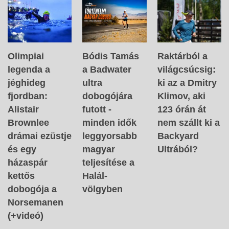
Olimpiai
Bódis Tamás
Raktárból a
legenda a
a Badwater
világcsúcsig:
jéghideg
ultra
ki az a Dmitry
fjordban:
dobogójára
Klimov, aki
Alistair
futott -
123 órán át
Brownlee
minden idők
nem szállt ki a
drámai ezüstje
leggyorsabb
Backyard
és egy
magyar
Ultrából?
házaspár
teljesítése a
kettős
Halál-
dobogója a
völgyben
Norsemanen
(+videó)