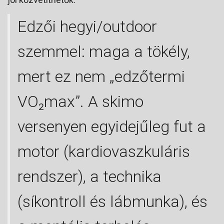
Edzői hegyi/outdoor
szemmel: maga a tökély,
mert ez nem „edzőtermi
VO₂max”. A skimo
versenyen egyidejűleg fut a
motor (kardiovaszkuláris
rendszer), a technika
(síkontroll és lábmunka), és