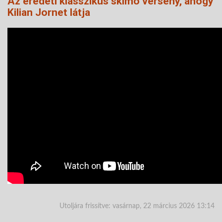
Az eredeti klasszikus skimo verseny, ahogy
Kilian Jornet látja
Utoljára frissítve: vasárnap, 22 március 2026 13:14