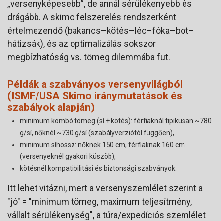
„versenyképesebb”, de annál sérülékenyebb és
drágább. A skimo felszerelés rendszerként
értelmezendő (bakancs–kötés–léc–fóka–bot–
hátizsák), és az optimalizálás sokszor
megbízhatóság vs. tömeg dilemmába fut.
Példák a szabványos versenyvilágból
(ISMF/USA Skimo iránymutatások és
szabályok alapján)
minimum kombó tömeg (sí + kötés): férfiaknál tipikusan ~780
g/sí, nőknél ~730 g/sí (szabályverziótól függően),
minimum síhossz: nőknek 150 cm, férfiaknak 160 cm
(versenyeknél gyakori küszöb),
kötésnél kompatibilitási és biztonsági szabványok.
Itt lehet vitázni, mert a versenyszemlélet szerint a
"jó" = "minimum tömeg, maximum teljesítmény,
vállalt sérülékenység", a túra/expedíciós szemlélet