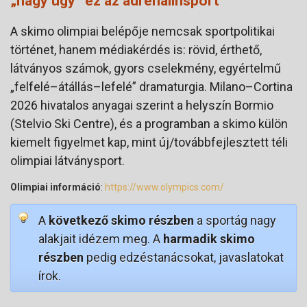
„nagy ügy” ez az adrenalinsport
A skimo olimpiai belépője nemcsak sportpolitikai
történet, hanem médiakérdés is: rövid, érthető,
látványos számok, gyors cselekmény, egyértelmű
„felfelé–átállás–lefelé” dramaturgia. Milano–Cortina
2026 hivatalos anyagai szerint a helyszín Bormio
(Stelvio Ski Centre), és a programban a skimo külön
kiemelt figyelmet kap, mint új/továbbfejlesztett téli
olimpiai látványsport.
Olimpiai információ
:
https://www.olympics.com/
A
következő skimo részben
a sportág nagy
alakjait idézem meg. A
harmadik skimo
részben
pedig edzéstanácsokat, javaslatokat
írok.