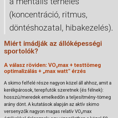
a mentális terhelés
(koncentráció, ritmus,
döntéshozatal, hibakezelés).
Miért imádják az állóképességi
sportolók?
A válasz röviden: VO₂max + testtömeg
optimalizálás + „max watt” érzés
A skimo felfelé része nagyon közel áll ahhoz, amit a
kerékpárosok, terepfutók szeretnek (és félnek):
hosszú/meredek emelkedőn a teljesítmény-tömeg
arány dönt. A kutatások alapján az aktív skimo
versenyzők nagyon magas relatív VO₂max