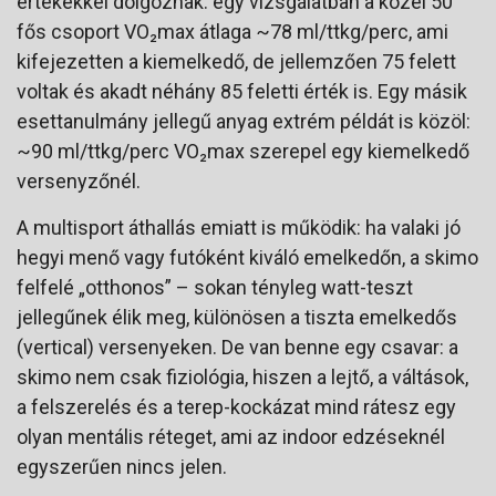
értékekkel dolgoznak: egy vizsgálatban a közel 50
fős csoport VO₂max átlaga ~78 ml/ttkg/perc, ami
kifejezetten a kiemelkedő, de jellemzően 75 felett
voltak és akadt néhány 85 feletti érték is. Egy másik
esettanulmány jellegű anyag extrém példát is közöl:
~90 ml/ttkg/perc VO₂max szerepel egy kiemelkedő
versenyzőnél.
A multisport áthallás emiatt is működik: ha valaki jó
hegyi menő vagy futóként kiváló emelkedőn, a skimo
felfelé „otthonos” – sokan tényleg watt-teszt
jellegűnek élik meg, különösen a tiszta emelkedős
(vertical) versenyeken. De van benne egy csavar: a
skimo nem csak fiziológia, hiszen a lejtő, a váltások,
a felszerelés és a terep-kockázat mind rátesz egy
olyan mentális réteget, ami az indoor edzéseknél
egyszerűen nincs jelen.