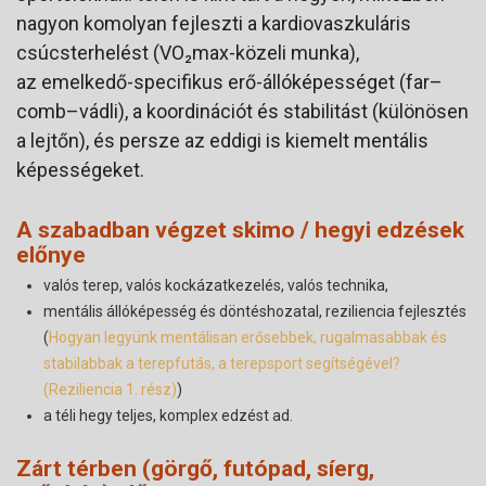
nagyon komolyan fejleszti a kardiovaszkuláris
csúcsterhelést (VO₂max-közeli munka),
az emelkedő-specifikus erő-állóképességet (far–
comb–vádli), a koordinációt és stabilitást (különösen
a lejtőn), és persze az eddigi is kiemelt mentális
képességeket.
A szabadban végzet skimo / hegyi edzések
előnye
valós terep, valós kockázatkezelés, valós technika,
mentális állóképesség és döntéshozatal, reziliencia fejlesztés
(
Hogyan legyünk mentálisan erősebbek, rugalmasabbak és
stabilabbak a terepfutás, a terepsport segítségével?
(Reziliencia 1. rész)
)
a téli hegy teljes, komplex edzést ad.
Zárt térben (görgő, futópad, síerg,