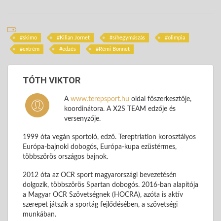
skimo
Kilian Jornet
síhegymászás
olimpia
extrém
edzés
Rémi Bonnet
TÓTH VIKTOR
A
www.terepsport.hu
oldal főszerkesztője,
koordinátora. A X2S TEAM edzője és
versenyzője.
1999 óta vegán sportoló, edző. Tereptriatlon korosztályos
Európa-bajnoki dobogós, Európa-kupa ezüstérmes,
többszörös országos bajnok.
2012 óta az OCR sport magyarországi bevezetésén
dolgozik, többszörös Spartan dobogós. 2016-ban alapítója
a Magyar OCR Szövetségnek (HOCRA), azóta is aktív
szerepet játszik a sportág fejlődésében, a szövetségi
munkában.