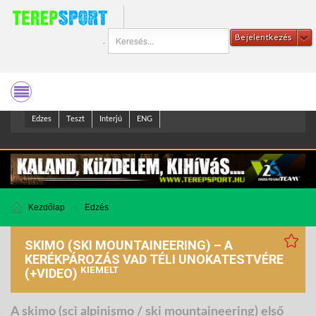
Bejelentkezés
.
Edzes
Teszt
Interjú
ENG
Kezdőlap
Edzés
SKIMO (SKI MOUNTAINEERING) – A
KERÉKPÁROZÁS VAD TÉLI UNOKATESTVÉRE
KIEMELT
(+VIDEO)
A skimo (sci alpinismo / ski mountaineering) első