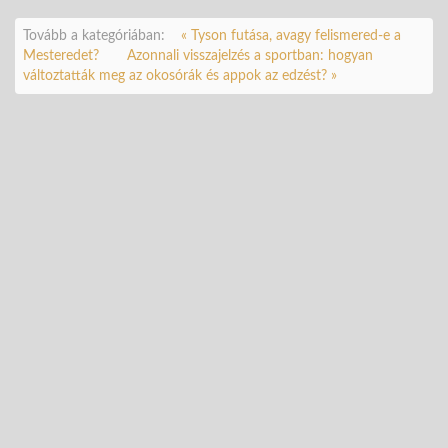
Tovább a kategóriában:
« Tyson futása, avagy felismered-e a
Mesteredet?
Azonnali visszajelzés a sportban: hogyan
változtatták meg az okosórák és appok az edzést? »