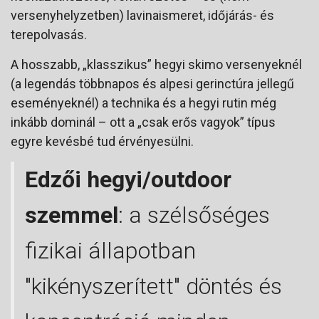
versenyhelyzetben) lavinaismeret, időjárás- és
terepolvasás.
A hosszabb, „klasszikus” hegyi skimo versenyeknél
(a legendás többnapos és alpesi gerinctúra jellegű
eseményeknél) a technika és a hegyi rutin még
inkább dominál – ott a „csak erős vagyok” típus
egyre kevésbé tud érvényesülni.
Edzői hegyi/outdoor
szemmel
: a szélsőséges
fizikai állapotban
"kikényszerített" döntés és