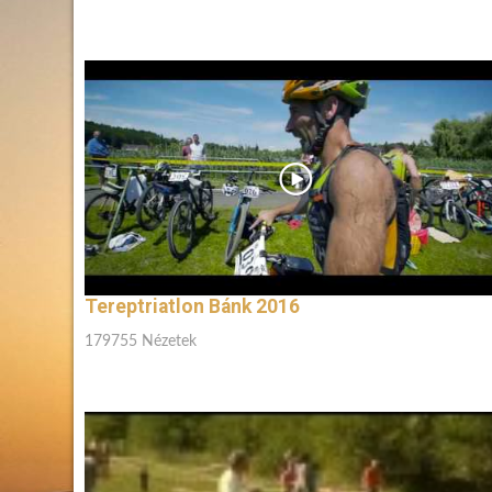
Tereptriatlon Bánk 2016
179755 Nézetek