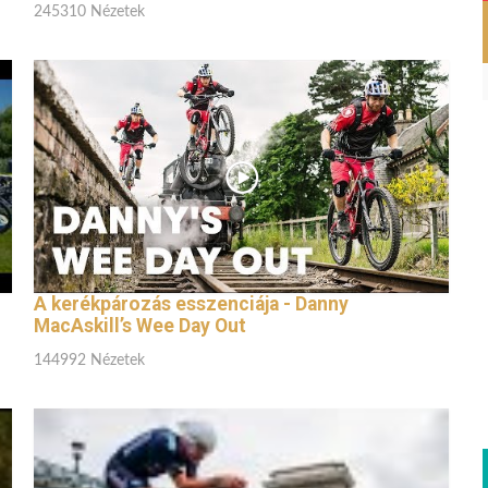
245310 Nézetek
A kerékpározás esszenciája - Danny
MacAskill’s Wee Day Out
144992 Nézetek