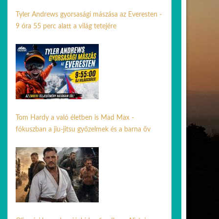
Tyler Andrews gyorsasági mászása az Everesten -
9 óra 55 perc alatt a világ tetejére
01 jún. 2026
Tom Hardy a való életben is Mad Max -
fókuszban a jiu-jitsu győzelmek és a barna öv
10 jún. 2026