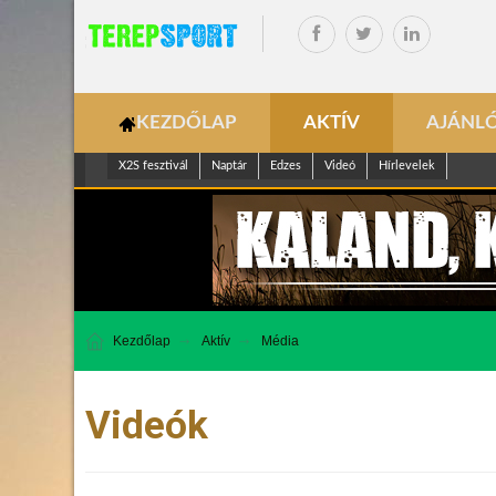
KEZDŐLAP
AKTÍV
AJÁNL
X2S fesztivál
Naptár
Edzes
Videó
Hírlevelek
Kezdőlap
Aktív
Média
Videók