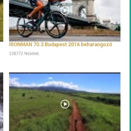
IRONMAN 70.3 Budapest 2016 beharangozó
138772 Nézetek