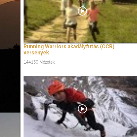
Running Warriors akadályfutás (OCR)
versenyek
144150 Nézetek