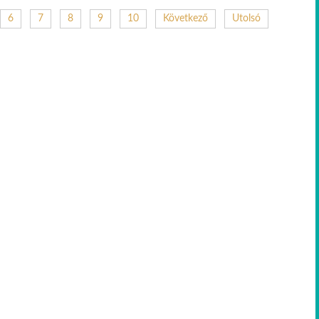
6
7
8
9
10
Következő
Utolsó