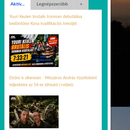
Aktív...
Legnépszerűbb
+
Youri Keulen brutalis Ironman debutálása
bedöntötte Kona kvalifikációs trendjét
02 jún. 2026
Elsőre is sikeresen - Mészáros András tűzoltóként
teljesítette az 54-es kihívást (+videó)
29 jún. 2026