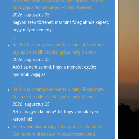
Brownlee drámai ezüstje és egy házaspár kettős
dobogója a Norsemanen (+videó) Kiemelt
2026. augusztus 05
nagyon szép történet. mármint főleg ahhoz képest,
hogy milyen kemény
...
Re: Brutális tempó és mentális harc: Tőkés Imre
útja az 54-es kihívás idei győzelméig Kiemelt
2026. augusztus 05
Azért az nem semmi, hogy a menetet együtt
nyomták végig az
...
Re: Brutális tempó és mentális harc: Tőkés Imre
útja az 54-es kihívás idei győzelméig Kiemelt
2026. augusztus 05
Azta... nagyon kemény! Jó, hogy vannak ilyen
katonáink!
Re: Szabad akarat vagy isteni póráz? - Ádám és
Éva modern drámája a Megszállottság című