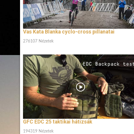
Vas Kata Blanka cyclo-cross pillanatai
276107 Nézetek
GFC EDC 25 taktikai hátizsák
194319 Nézetek