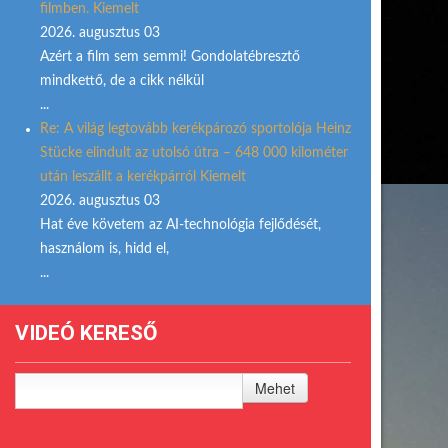
filmben. Kiemelt
2026. augusztus 03
Azért a film sem semmi! Gondolatébresztő
mindkettő, de a cikk nélkül
...
Re: A világ legtovább kerékpározó sportolója Heinz
Stücke elindult az utolsó útra – 648 000 kilométer
után leszállt a kerékpárról Kiemelt
2026. augusztus 03
Hat éve követem az AI-technológia fejlődését,
használom is, hidd el,
...
VIDEÓ KERESŐ
Mehet