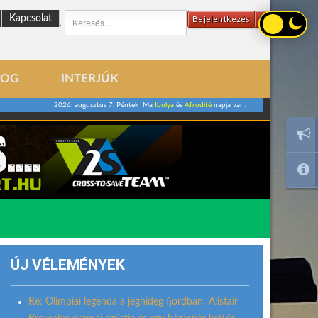
Kapcsolat
Bejelentkezés
.
LOG
INTERJÚK
2026. augusztus 7. Péntek Ma
Ibolya
és
Afrodité
napja van.
ÚJ VÉLEMÉNYEK
Re: Olimpiai legenda a jéghideg fjordban: Alistair