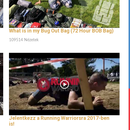
What is in my Bug Out Bag (72 Hour BOB Bag)
109514 Nézetek
Jelentkezz a Running Warriorsra 2017-ben
is!