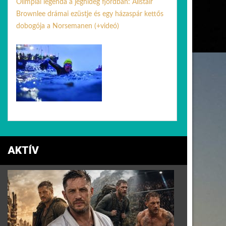
Olimpiai legenda a jéghideg fjordban: Alistair
Brownlee drámai ezüstje és egy házaspár kettős
dobogója a Norsemanen (+videó)
03 aug. 2026
AKTÍV