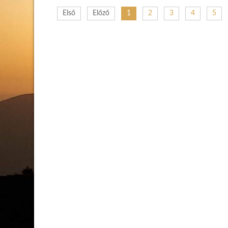
Első
Előző
1
2
3
4
5