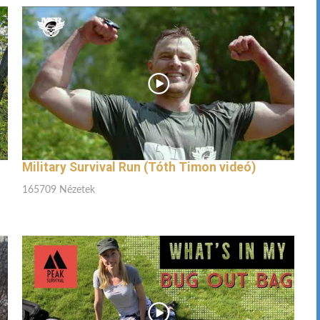
Military Survival Run (Tóth Timon videó)
165709 Nézetek