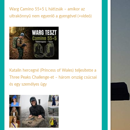
Warg Camino 55+5 L hátizsák – amikor az
ultrakönnyű nem egyenlő a gyengével (+videó)
30 jún. 2026
Katalin hercegné (Princess of Wales) teljesítette a
Three Peaks Challenge-et – három ország csúcsai
és egy személyes ügy
03 júl. 2026