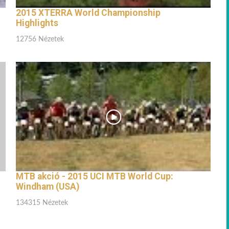
2015 XTERRA World Championship
Highlights
12756 Nézetek
MTB akció - 2015 UCI MTB World Cup:
Windham (USA)
134315 Nézetek