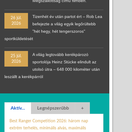
Megszállottság című filmben.
Tizenhét év után partot ért – Rob Lea
26 júl.
2026
befejezte a világ egyik legőrültebb
"hét hegy, hét tengerszoros"
sportküldetését
A világ legtovább kerékpározó
25 júl.
2026
sportolója Heinz Stücke elindult az
utolsó útra – 648 000 kilométer után
leszállt a kerékpárról
Aktív...
Legnépszerűbb
+
Best Ranger Competition 2026: három nap
extrém terhelés, minimális alvás, maximális