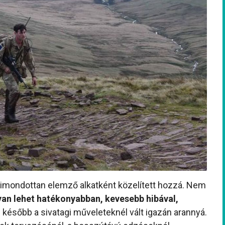
kimondottan elemző alkatként közelített hozzá. Nem
an lehet hatékonyabban, kevesebb hibával,
 később a sivatagi műveleteknél vált igazán arannyá.