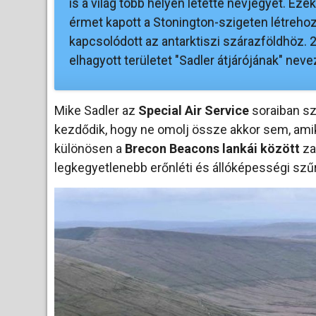
is a világ több helyén letette névjegyét. Ez
érmet kapott a Stonington-szigeten létrehoz
kapcsolódott az antarktiszi szárazföldhöz.
elhagyott területet "Sadler átjárójának" ne
Mike Sadler az
Special Air Service
soraiban szo
kezdődik, hogy ne omolj össze akkor sem, ami
különösen a
Brecon Beacons lankái között
za
legkegyetlenebb erőnléti és állóképességi szűr