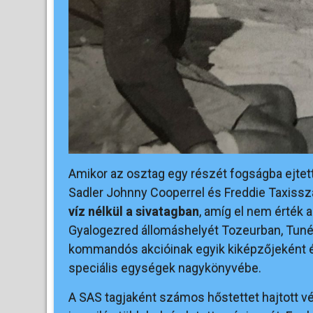
Amikor az osztag egy részét fogságba ejtetté
Sadler Johnny Cooperrel és Freddie Taxissz
víz nélkül a sivatagban
, amíg el nem érték 
Gyalogezred állomáshelyét Tozeurban, Tunéz
kommandós akcióinak egyik kiképzőjeként és
speciális egységek nagykönyvébe.
A SAS tagjaként számos hőstettet hajtott v