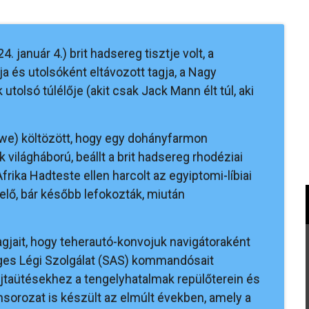
. január 4.) brit hadsereg tisztje volt, a
ja és utolsóként eltávozott tagja, a Nagy
tolsó túlélője (akit csak Jack Mann élt túl, aki
we) költözött, hogy egy dohányfarmon
világháború, beállt a brit hadsereg rhodéziai
ika Hadteste ellen harcolt az egyiptomi-líbiai
elő, bár később lefokozták, miután
agjait, hogy teherautó-konvojuk navigátoraként
eges Légi Szolgálat (SAS) kommandósait
 rajtaütésekhez a tengelyhatalmak repülőterein és
msorozat is készült az elmúlt években, amely a