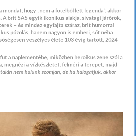
 a mondat, hogy „nem a fotelből lett legenda”, akkor
 A brit SAS egyik ikonikus alakja, sivatagi járőrök,
rek – és mindez egyfajta száraz, brit humorral
ikus pózolás, hanem nagyon is emberi, sőt néha
sőségesen veszélyes élete 103 évig tartott, 2024
ve fut a naplementébe, miközben heroikus zene szól a
a, megnézi a vízkészletet, felméri a terepet, majd
 talán nem halunk szomjan, de ha halogatjuk, akkor