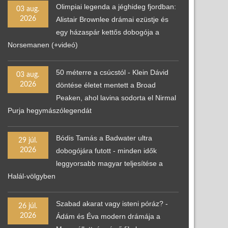
Olimpiai legenda a jéghideg fjordban:
03 aug.
2026
Alistair Brownlee drámai ezüstje és
egy házaspár kettős dobogója a
Norsemanen (+videó)
50 méterre a csúcstól - Klein Dávid
03 aug.
2026
döntése életet mentett a Broad
Peaken, ahol lavina sodorta el Nirmal
Purja hegymászólegendát
Bódis Tamás a Badwater ultra
29 júl.
2026
dobogójára futott - minden idők
leggyorsabb magyar teljesítése a
Halál-völgyben
Szabad akarat vagy isteni póráz? -
26 júl.
2026
Ádám és Éva modern drámája a