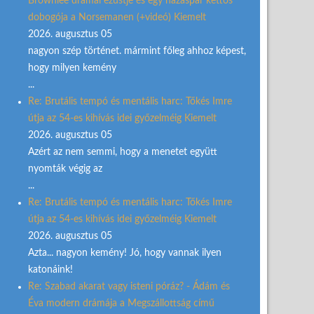
Brownlee drámai ezüstje és egy házaspár kettős
dobogója a Norsemanen (+videó) Kiemelt
2026. augusztus 05
nagyon szép történet. mármint főleg ahhoz képest,
hogy milyen kemény
...
Re: Brutális tempó és mentális harc: Tőkés Imre
útja az 54-es kihívás idei győzelméig Kiemelt
2026. augusztus 05
Azért az nem semmi, hogy a menetet együtt
nyomták végig az
...
Re: Brutális tempó és mentális harc: Tőkés Imre
útja az 54-es kihívás idei győzelméig Kiemelt
2026. augusztus 05
Azta... nagyon kemény! Jó, hogy vannak ilyen
katonáink!
Re: Szabad akarat vagy isteni póráz? - Ádám és
Éva modern drámája a Megszállottság című