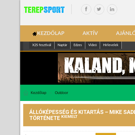
KEZDŐLAP
AKTÍV
AJÁNL
X2S fesztivál
Naptár
Edzes
Videó
Hírlevelek
Kezdőlap
Outdoor
ÁLLÓKÉPESSÉG ÉS KITARTÁS – MIKE SAD
KIEMELT
TÖRTÉNETE