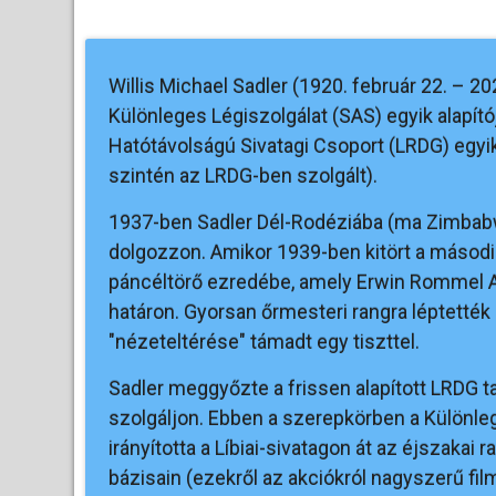
Willis Michael Sadler (1920. február 22. – 2024
Különleges Légiszolgálat (SAS) egyik alapító
Hatótávolságú Sivatagi Csoport (LRDG) egyik u
szintén az LRDG-ben szolgált).
1937-ben Sadler Dél-Rodéziába (ma Zimbab
dolgozzon. Amikor 1939-ben kitört a második 
páncéltörő ezredébe, amely Erwin Rommel Afr
határon. Gyorsan őrmesteri rangra léptették 
"nézeteltérése" támadt egy tiszttel.
Sadler meggyőzte a frissen alapított LRDG t
szolgáljon. Ebben a szerepkörben a Különl
irányította a Líbiai-sivatagon át az éjszakai
bázisain (ezekről az akciókról nagyszerű fil