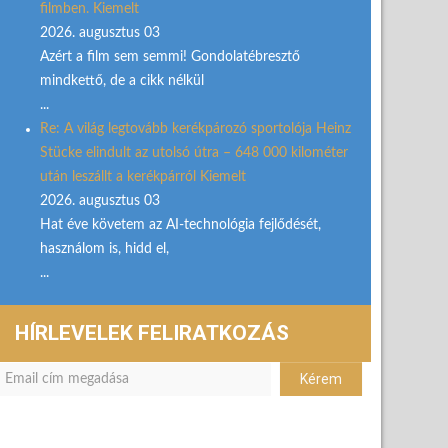
filmben. Kiemelt
2026. augusztus 03
Azért a film sem semmi! Gondolatébresztő
mindkettő, de a cikk nélkül
...
Re: A világ legtovább kerékpározó sportolója Heinz
Stücke elindult az utolsó útra – 648 000 kilométer
után leszállt a kerékpárról Kiemelt
2026. augusztus 03
Hat éve követem az AI-technológia fejlődését,
használom is, hidd el,
...
HÍRLEVELEK FELIRATKOZÁS