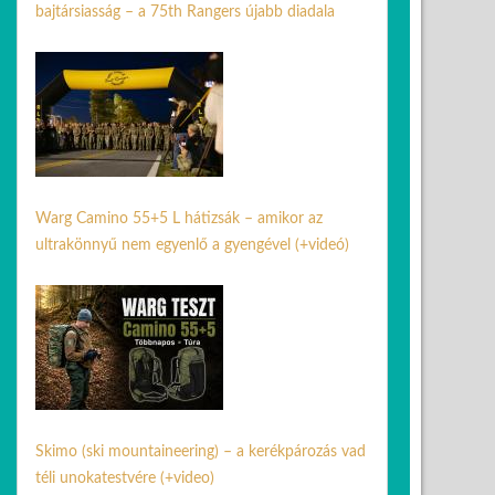
bajtársiasság – a 75th Rangers újabb diadala
24 ápr. 2026
Warg Camino 55+5 L hátizsák – amikor az
ultrakönnyű nem egyenlő a gyengével (+videó)
30 jún. 2026
Skimo (ski mountaineering) – a kerékpározás vad
téli unokatestvére (+video)