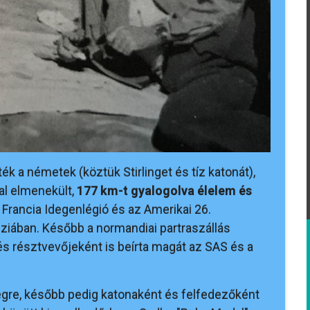
k a németek (köztük Stirlinget és tíz katonát),
al elmenekült,
177 km-t gyalogolva élelem és
a Francia Idegenlégió és az Amerikai 26.
iában. Később a normandiai partraszállás
 résztvevőjeként is beírta magát az SAS és a
égre, később pedig katonaként és felfedezőként