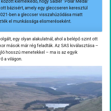
ek között kiemelkedő, hogy Sadler "Polar Medal"
ott bázisért, amely egy gleccseren keresztül
 2021-ben a gleccser visszahúzódása miatt
vezték el munkássága elismeréseként.
lgált, egy olyan alakulatnál, ahol a belépő szint ott
kor mások már rég feladták. Az SAS kiválasztása –
jló hosszú menetekkel – ma is az egyik
ő a világon.