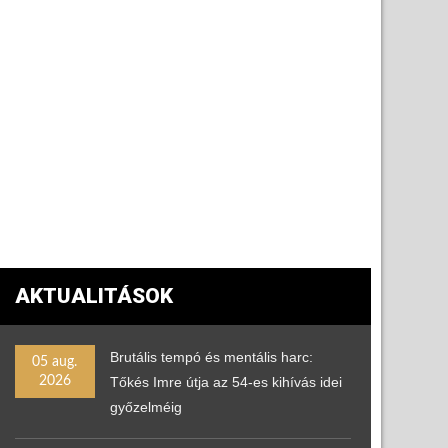
AKTUALITÁSOK
Brutális tempó és mentális harc:
05 aug.
2026
Tőkés Imre útja az 54-es kihívás idei
győzelméig