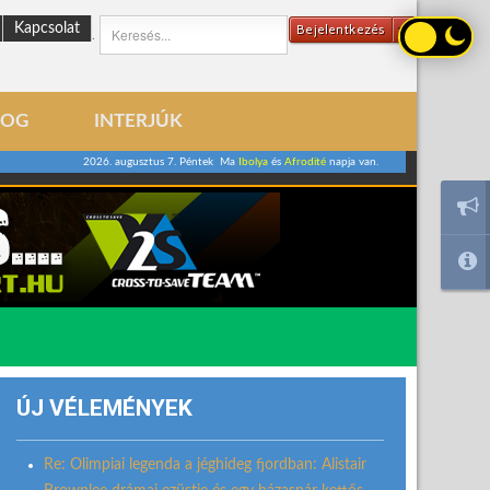
Kapcsolat
Bejelentkezés
.
LOG
INTERJÚK
2026. augusztus 7. Péntek Ma
Ibolya
és
Afrodité
napja van.
ÚJ VÉLEMÉNYEK
Re: Olimpiai legenda a jéghideg fjordban: Alistair