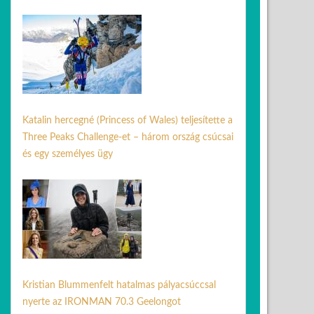
17 febr. 2026
Katalin hercegné (Princess of Wales) teljesítette a
Three Peaks Challenge-et – három ország csúcsai
és egy személyes ügy
03 júl. 2026
Kristian Blummenfelt hatalmas pályacsúccsal
nyerte az IRONMAN 70.3 Geelongot