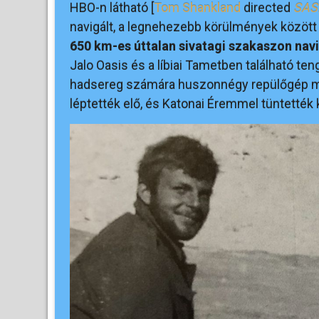
HBO-n látható [
Tom Shankland
directed
SAS
navigált, a legnehezebb körülmények között
650 km-es úttalan sivatagi szakaszon nav
Jalo Oasis és a líbiai Tametben található ten
hadsereg számára huszonnégy repülőgép 
léptették elő, és Katonai Éremmel tüntették k