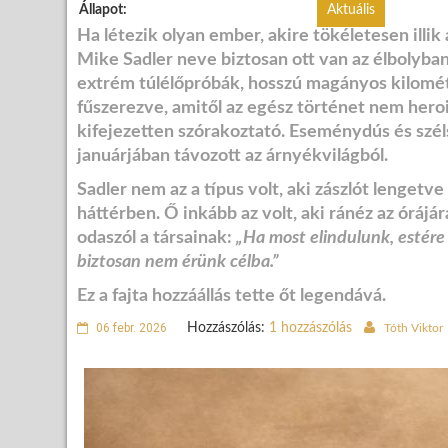
Állapot:
Aktuális
Ha létezik olyan ember, akire tökéletesen illik
Mike Sadler neve biztosan ott van az élbolyban.
extrém túlélőpróbák, hosszú magányos kilométe
fűszerezve, amitől az egész történet nem hero
kifejezetten szórakoztató. Eseménydús és szél
januárjában távozott az árnyékvilágból.
Sadler nem az a típus volt, aki zászlót lenget
háttérben. Ő inkább az volt, aki ránéz az órájár
odaszól a társainak:
„Ha most elindulunk, estére
biztosan nem érünk célba.”
Ez a fajta hozzáállás tette őt legendává.
06 febr. 2026
Hozzászólás:
1 hozzászólás
Tóth Viktor