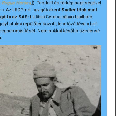
: Rogue Heroes
,]). Teodolit és térkép segítségével
 is. Az LRDG-nél navigátorként
Sadler több mint
igálta az SAS-t
a líbiai Cyrenaicában található
gelyhatalmi repülőtér között, lehetővé téve a brit
megsemmisítését. Nem sokkal később tizedessé
i.