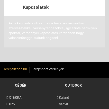
Kapcsolatok
Aktív kapcsolataink vannak a hazai és nemzetközi
szervezetekkel, versenyrendezőkkel, így szinte bármilyen
sporttal, versennyel kapcsolatos kérdésben nagy
valószínűséggel tudunk segíteni.
Tereptriatlon.hu
Terepsport versenyek
CÉGÉR
OUTDOOR
XTERRA
Kaland
X2S
Vadvíz