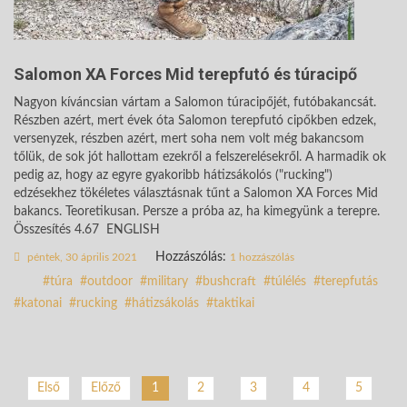
Salomon XA Forces Mid terepfutó és túracipő
Nagyon kíváncsian vártam a Salomon túracipőjét, futóbakancsát.
Részben azért, mert évek óta Salomon terepfutó cipőkben edzek,
versenyzek, részben azért, mert soha nem volt még bakancsom
tőlük, de sok jót hallottam ezekről a felszerelésekről. A harmadik ok
pedig az, hogy az egyre gyakoribb hátizsákolós ("rucking")
edzésekhez tökéletes választásnak tűnt a Salomon XA Forces Mid
bakancs. Teoretikusan. Persze a próba az, ha kimegyünk a terepre.
Összesítés 4.67 ENGLISH
Hozzászólás:
péntek, 30 április 2021
1 hozzászólás
túra
outdoor
military
bushcraft
túlélés
terepfutás
katonai
rucking
hátizsákolás
taktikai
2
3
4
5
Első
Előző
1