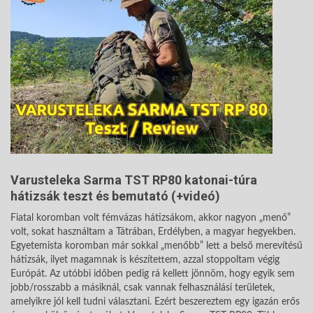
Varusteleka Sarma TST RP80 katonai-túra
hátizsák teszt és bemutató (+videó)
Fiatal koromban volt fémvázas hátizsákom, akkor nagyon „menő”
volt, sokat használtam a Tátrában, Erdélyben, a magyar hegyekben.
Egyetemista koromban már sokkal „menőbb” lett a belső merevítésű
hátizsák, ilyet magamnak is készítettem, azzal stoppoltam végig
Európát. Az utóbbi időben pedig rá kellett jönnöm, hogy egyik sem
jobb/rosszabb a másiknál, csak vannak felhasználási területek,
amelyikre jól kell tudni választani. Ezért beszereztem egy igazán erős