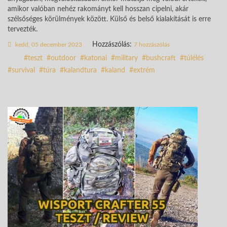
amikor valóban nehéz rakományt kell hosszan cipelni, akár
szélsőséges körülmények között. Külső és belső kialakítását is erre
tervezték.
Hozzászólás:
kedd, 05 december 2023
7 hozzászólás
teszt
outdoor
katonai
military
bushcraft
túlélés
survival
túra
kalandtura
kaland
extrém