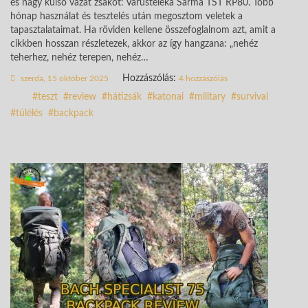
és nagy külső vázat zsákot: Varusteleka Sarma TST RP80. Több
hónap használat és tesztelés után megosztom veletek a
tapasztalataimat. Ha röviden kellene összefoglalnom azt, amit a
cikkben hosszan részletezek, akkor az így hangzana: „nehéz
teherhez, nehéz terepen, nehéz…
Hozzászólás:
szerda, 15 október 2025
4 hozzászólás
teszt
review
hátizsák
katonai
military
survival
túlélés
backpack