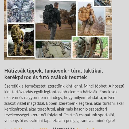
Hátizsák tippek, tanácsok - túra, taktikai,
kerékpáros és futó zsákok tesztek
Szeretjük a természetet, szeretünk kint lenni. Minél többet. A hosszú
kint tartózkodás egyik legfontosabb eleme a hátizsák. Ennek sok
oka van és nagyon nem mindegy, hogy milyen feladatra, milyen
zsákot viszel magaddal. Ebben szeretnénk segíteni, akár túrázni, akár
kerékpározni, akár terepfutni, akár más hasonló szabadtéri
tevékenységet szeretnél folytatni. Tesztelő csapatunk sportolói,
versenyzői és szakmai tapasztalata pedig garancia a minőségre!