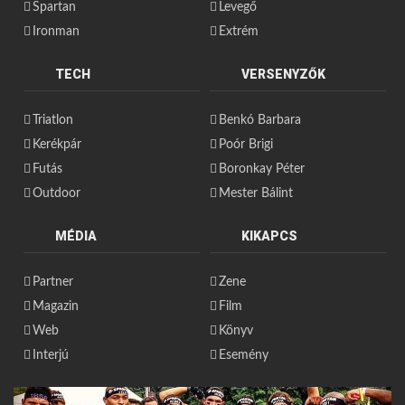
Spartan
Levegő
Ironman
Extrém
TECH
VERSENYZŐK
Triatlon
Benkó Barbara
Kerékpár
Poór Brigi
Futás
Boronkay Péter
Outdoor
Mester Bálint
MÉDIA
KIKAPCS
Partner
Zene
Magazin
Film
Web
Könyv
Interjú
Esemény