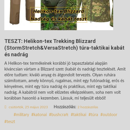
TESZT: Helikon-tex Trekking Blizzard
(StormStretch&VersaStretch) túra-taktikai kabát
és nadrág
A Helikon-tex termékeinek korábbi jó tapasztalatai alapján
kíváncsian vártam a Blizzard szett (kabát és nadrág) tesztelését. Amit
előre tudtam: kiváló anyag és átgondolt tervezés. Olyan ruhára
számítottam, amely könnyű, rugalmas, mint egy futónadrág, erős és
kényelmes, mint egy túra nadrág és praktikus, mint egy taktikai
nadrág. A kabátról nem volt előzetes elképzelésem, soha nem volt
korábban hasonló a kezemben. Lássuk, mi teljesült ebből!
Hozzászólás:
csütörtök, 25 május 2023
2 hozzászólás
military
katonai
bushcraft
taktikai
túra
outdoor
teszt