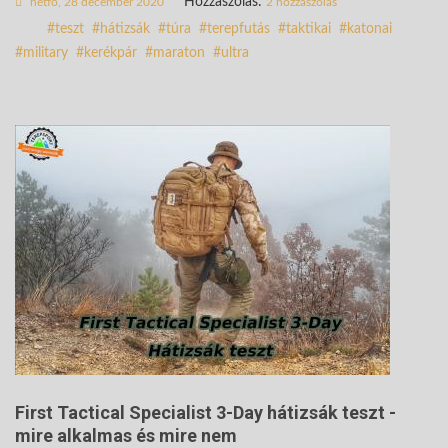
Hozzászólás:
hétfő, 28 december 2020
2 hozzászólás
teszt
hátizsák
túra
terepfutás
taktikai
katonai
military
kerékpár
maraton
ultra
First Tactical Specialist 3-Day hátizsák teszt -
mire alkalmas és mire nem