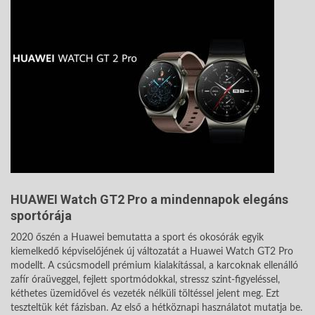
HUAWEI Watch GT2 Pro a mindennapok elegáns
sportórája
2020 őszén a Huawei bemutatta a sport és okosórák egyik
kiemelkedő képviselőjének új változatát a Huawei Watch GT2 Pro
modellt. A csúcsmodell prémium kialakítással, a karcoknak ellenálló
zafír óraüveggel, fejlett sportmódokkal, stressz szint-figyeléssel,
kéthetes üzemidővel és vezeték nélküli töltéssel jelent meg. Ezt
teszteltük két fázisban. Az első a hétköznapi használatot mutatja be.