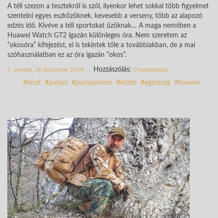
A téli szezon a tesztekről is szól, ilyenkor lehet sokkal több figyelmet
szentelni egyes eszközöknek, kevesebb a verseny, több az alapozó
edzés idő. Kivéve a téli sportokat űzőknak… A maga nemében a
Huawei Watch GT2 igazán különleges óra. Nem szeretem az
“okosóra” kifejezést, el is tekintek tőle a továbbiakban, de a mai
szóhasználatban ez az óra igazán “okos”.
Hozzászólás:
péntek, 20 december 2019
0 hozzászólás
teszt
pulzus
pulzusmeres
edzés
egészség
huawei