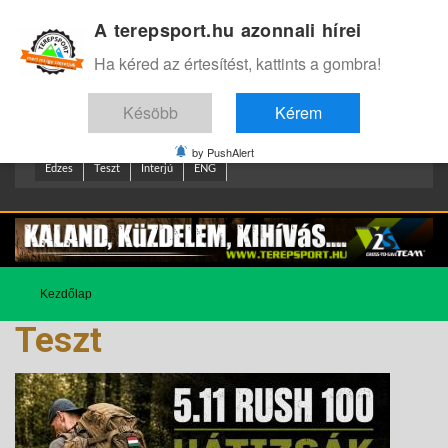
A terepsport.hu azonnali hírei
Bejelentkezés
.
Ha kéred az értesítést, kattints a gombra!
Késöbb
Kérem
by PushAlert
Edzes
Teszt
Interjú
ENG
Kezdőlap
Teszt