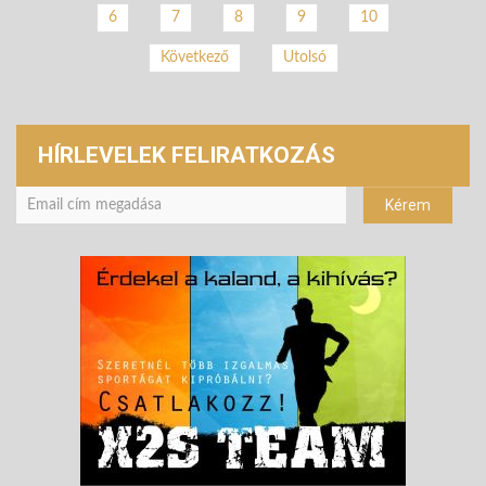
6
7
8
9
10
Következő
Utolsó
HÍRLEVELEK FELIRATKOZÁS