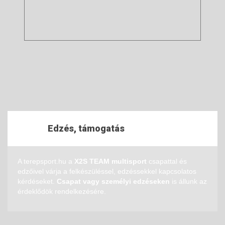
Edzés, támogatás
A terepsport.hu a
X2S TEAM multisport
csapattal és
edzőivel várja a felkészüléssel, edzéssekkel kapcsolatos
kérdéseket.
Csapat vagy személyi edzéseken
is állunk az
érdeklődök rendelkezésére.