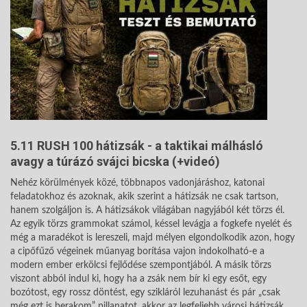
5.11 RUSH 100 hátizsák - a taktikai málhásló
avagy a túrázó svájci bicska (+videó)
Nehéz körülmények közé, többnapos vadonjáráshoz, katonai
feladatokhoz és azoknak, akik szerint a hátizsák ne csak tartson,
hanem szolgáljon is. A hátizsákok világában nagyjából két törzs él.
Az egyik törzs grammokat számol, késsel levágja a fogkefe nyelét és
még a maradékot is lereszeli, majd mélyen elgondolkodik azon, hogy
a cipőfűző végeinek műanyag borítása vajon indokolható-e a
modern ember erkölcsi fejlődése szempontjából. A másik törzs
viszont abból indul ki, hogy ha a zsák nem bír ki egy esőt, egy
bozótost, egy rossz döntést, egy szikláról lezuhanást és pár „csak
még ezt is berakom” pillanatot, akkor az legfeljebb városi hátizsák,