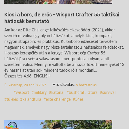
Kicsi a bors, de erős - Wisport Crafter 55 taktikai
hátizsák bemutató
Amikor az Elite Challenge felkészülés elkezdődött (2021), akkor
szerettem volna egy olyan hátizsákot, amelyik kicsi, kompakt,
nagyon strapabíró és praktikus. Különböző edzéseket terveztem
magamnak, amelyek nagy része tartalmazott hátizsákos feladatokat.
Hosszas keresgélés után a lengyel Wisport cég Crafter 55
hátizsákjára esett a választásom, mert pontosan olyan, amit
szerettem volna. Mennyire váltotta be a hozzá fűzött reményeket? 3
év használat után sok mindent tudok róla mondani…
Összesítés 4.66 ENGLISH
Hozzászólás:
vasárnap, 20 április 2025
5 hozzászólás
wisport
military
katonai
bushcraft
túra
survival
túlélés
kalandtura
elite challenge
54es