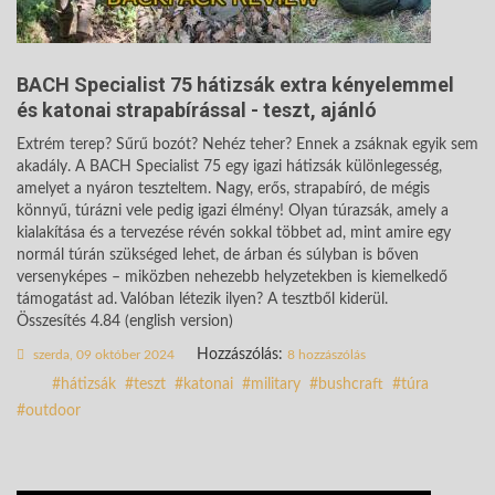
BACH Specialist 75 hátizsák extra kényelemmel
és katonai strapabírással - teszt, ajánló
Extrém terep? Sűrű bozót? Nehéz teher? Ennek a zsáknak egyik sem
akadály. A BACH Specialist 75 egy igazi hátizsák különlegesség,
amelyet a nyáron teszteltem. Nagy, erős, strapabíró, de mégis
könnyű, túrázni vele pedig igazi élmény! Olyan túrazsák, amely a
kialakítása és a tervezése révén sokkal többet ad, mint amire egy
normál túrán szükséged lehet, de árban és súlyban is bőven
versenyképes – miközben nehezebb helyzetekben is kiemelkedő
támogatást ad. Valóban létezik ilyen? A tesztből kiderül.
Összesítés 4.84 (english version)
Hozzászólás:
szerda, 09 október 2024
8 hozzászólás
hátizsák
teszt
katonai
military
bushcraft
túra
outdoor