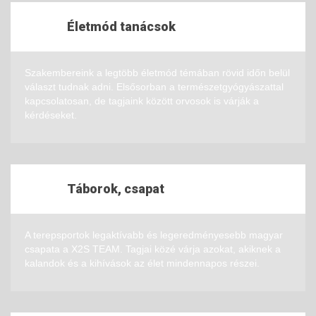
Életmód tanácsok
Szakembereink a legtöbb életmód témában rövid időn belül
választ tudnak adni. Elsősorban a természetgyógyászattal
kapcsolatosan, de tagjaink között orvosok is várják a
kérdéseket.
Táborok, csapat
A terepsportok legaktívabb és legeredményesebb magyar
csapata a X2S TEAM. Tagjai közé várja azokat, akiknek a
kalandok és a kihívások az élet mindennapos részei.