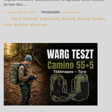
de nem társ.…
Hozzászólás:
szerda, 08 július 2026
1 hozzászólás
teszt
hátizsák
hátizsákolás
rucking
katonai
military
túra
outdoor
bushcraft