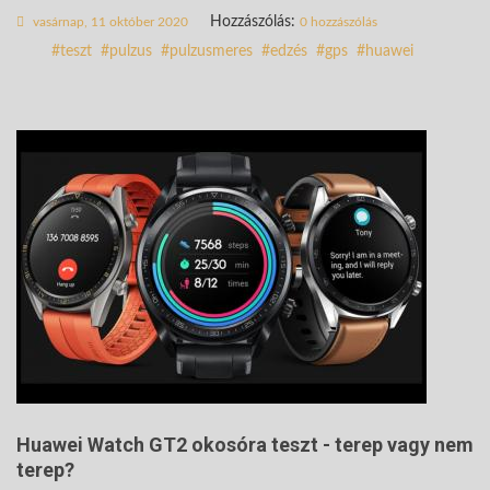
Hozzászólás:
vasárnap, 11 október 2020
0 hozzászólás
teszt
pulzus
pulzusmeres
edzés
gps
huawei
Huawei Watch GT2 okosóra teszt - terep vagy nem
terep?