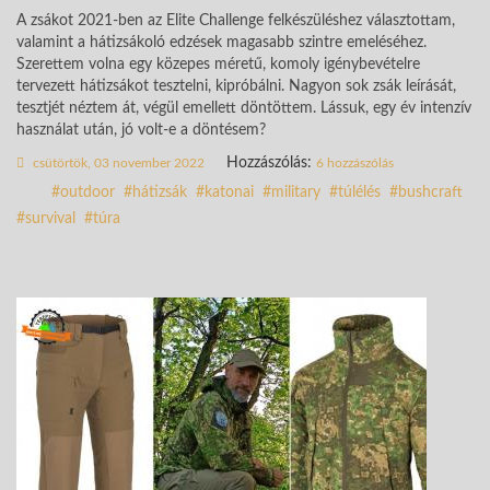
A zsákot 2021-ben az Elite Challenge felkészüléshez választottam,
valamint a hátizsákoló edzések magasabb szintre emeléséhez.
Szerettem volna egy közepes méretű, komoly igénybevételre
tervezett hátizsákot tesztelni, kipróbálni. Nagyon sok zsák leírását,
tesztjét néztem át, végül emellett döntöttem. Lássuk, egy év intenzív
használat után, jó volt-e a döntésem?
Hozzászólás:
csütörtök, 03 november 2022
6 hozzászólás
outdoor
hátizsák
katonai
military
túlélés
bushcraft
survival
túra