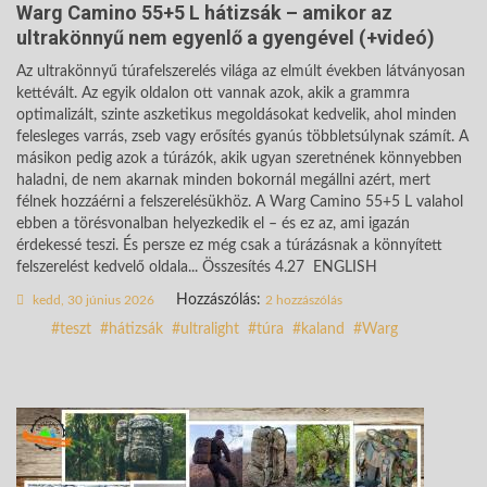
Warg Camino 55+5 L hátizsák – amikor az
ultrakönnyű nem egyenlő a gyengével (+videó)
Az ultrakönnyű túrafelszerelés világa az elmúlt években látványosan
kettévált. Az egyik oldalon ott vannak azok, akik a grammra
optimalizált, szinte aszketikus megoldásokat kedvelik, ahol minden
felesleges varrás, zseb vagy erősítés gyanús többletsúlynak számít. A
másikon pedig azok a túrázók, akik ugyan szeretnének könnyebben
haladni, de nem akarnak minden bokornál megállni azért, mert
félnek hozzáérni a felszerelésükhöz. A Warg Camino 55+5 L valahol
ebben a törésvonalban helyezkedik el – és ez az, ami igazán
érdekessé teszi. És persze ez még csak a túrázásnak a könnyített
felszerelést kedvelő oldala... Összesítés 4.27 ENGLISH
Hozzászólás:
kedd, 30 június 2026
2 hozzászólás
teszt
hátizsák
ultralight
túra
kaland
Warg