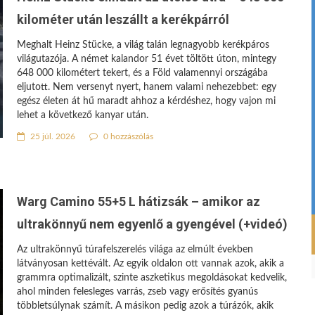
kilométer után leszállt a kerékpárról
Meghalt Heinz Stücke, a világ talán legnagyobb kerékpáros
világutazója. A német kalandor 51 évet töltött úton, mintegy
648 000 kilométert tekert, és a Föld valamennyi országába
eljutott. Nem versenyt nyert, hanem valami nehezebbet: egy
egész életen át hű maradt ahhoz a kérdéshez, hogy vajon mi
lehet a következő kanyar után.
25 júl. 2026
0 hozzászólás
Warg Camino 55+5 L hátizsák – amikor az
ultrakönnyű nem egyenlő a gyengével (+videó)
Az ultrakönnyű túrafelszerelés világa az elmúlt években
látványosan kettévált. Az egyik oldalon ott vannak azok, akik a
grammra optimalizált, szinte aszketikus megoldásokat kedvelik,
ahol minden felesleges varrás, zseb vagy erősítés gyanús
többletsúlynak számít. A másikon pedig azok a túrázók, akik