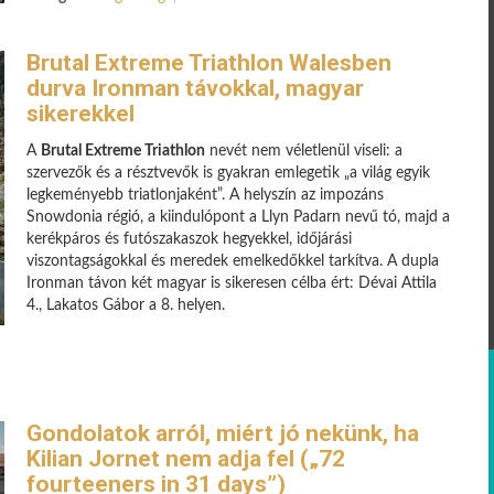
Brutal Extreme Triathlon Walesben
durva Ironman távokkal, magyar
sikerekkel
A
Brutal Extreme Triathlon
nevét nem véletlenül viseli: a
szervezők és a résztvevők is gyakran emlegetik „a világ egyik
legkeményebb triatlonjaként”. A helyszín az impozáns
Snowdonia régió, a kiindulópont a Llyn Padarn nevű tó, majd a
kerékpáros és futószakaszok hegyekkel, időjárási
viszontagságokkal és meredek emelkedőkkel tarkítva.
A dupla
Ironman távon két magyar is sikeresen célba ért: Dévai Attila
4., Lakatos Gábor a 8. helyen.
Gondolatok arról, miért jó nekünk, ha
Kilian Jornet nem adja fel („72
fourteeners in 31 days”)