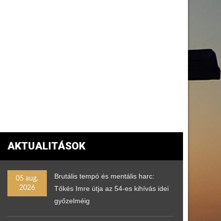
AKTUALITÁSOK
Brutális tempó és mentális harc:
05 aug.
2026
Tőkés Imre útja az 54-es kihívás idei
győzelméig