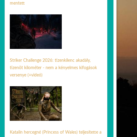
mentett
21 ápr. 2026
Striker Challenge 2026: tizenkilenc akadály,
tizenöt kilométer - nem a kényelmes kifogások
versenye (+videó)
25 júl. 2026
Katalin hercegné (Princess of Wales) teljesítette a