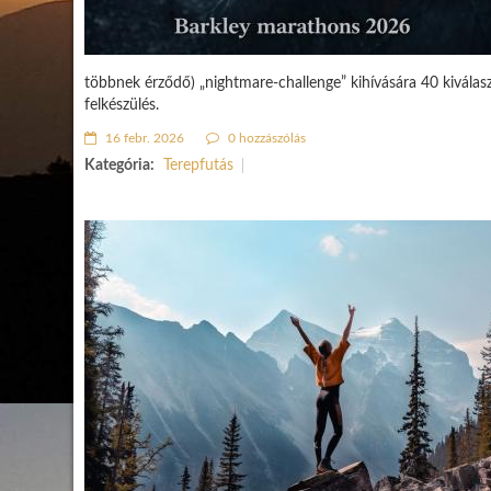
többnek érződő) „nightmare-challenge” kihívására 40 kiválas
felkészülés.
16 febr. 2026
0 hozzászólás
Kategória:
Terepfutás