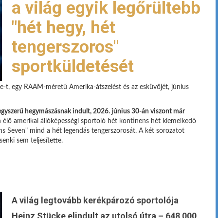
a világ egyik legőrültebb
"hét hegy, hét
tengerszoros"
sportküldetését
e-t, egy RAAM-méretű Amerika-átszelést és az esküvőjét, június
egyszerű hegymászásnak indult, 2026. június 30-án viszont már
 élő amerikai állóképességi sportoló hét kontinens hét kiemelkedő
s Seven" mind a hét legendás tengerszorosát. A két sorozatot
senki sem teljesítette.
A világ legtovább kerékpározó sportolója
Heinz Stücke elindult az utolsó útra – 648 000