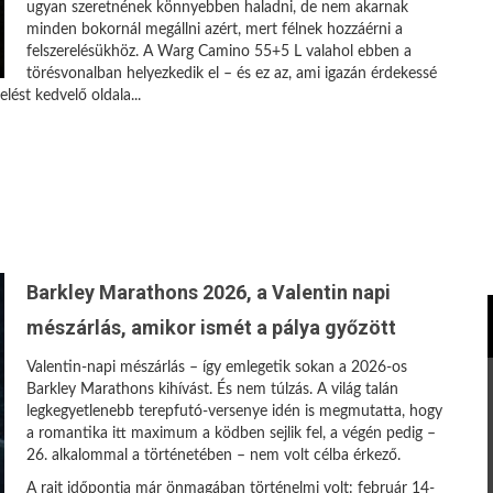
ugyan szeretnének könnyebben haladni, de nem akarnak
minden bokornál megállni azért, mert félnek hozzáérni a
felszerelésükhöz. A Warg Camino 55+5 L valahol ebben a
törésvonalban helyezkedik el – és ez az, ami igazán érdekessé
lést kedvelő oldala...
Barkley Marathons 2026, a Valentin napi
mészárlás, amikor ismét a pálya győzött
Valentin-napi mészárlás – így emlegetik sokan a 2026-os
Barkley Marathons kihívást. És nem túlzás. A világ talán
legkegyetlenebb terepfutó-versenye idén is megmutatta, hogy
a romantika itt maximum a ködben sejlik fel, a végén pedig –
26. alkalommal a történetében – nem volt célba érkező.
A rajt időpontja már önmagában történelmi volt: február 14-