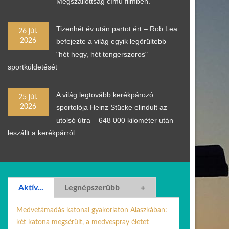
Megszállottság című filmben.
Tizenhét év után partot ért – Rob Lea
26 júl.
2026
befejezte a világ egyik legőrültebb
"hét hegy, hét tengerszoros"
sportküldetését
A világ legtovább kerékpározó
25 júl.
2026
sportolója Heinz Stücke elindult az
utolsó útra – 648 000 kilométer után
leszállt a kerékpárról
Aktív...
Legnépszerűbb
+
Medvetámadás katonai gyakorlaton Alaszkában:
két katona megsérült, a medvespray életet