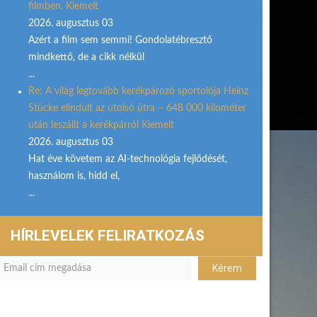
filmben. Kiemelt
2026. augusztus 03
Azért a film sem semmi! Gondolatébresztő
mindkettő, de a cikk nélkül
...
Re: A világ legtovább kerékpározó sportolója Heinz
Stücke elindult az utolsó útra – 648 000 kilométer
után leszállt a kerékpárról Kiemelt
2026. augusztus 03
Hat éve követem az AI-technológia fejlődését,
használom is, hidd el,
...
HÍRLEVELEK FELIRATKOZÁS