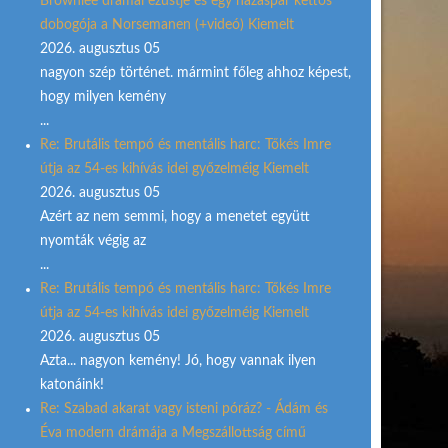
Brownlee drámai ezüstje és egy házaspár kettős
dobogója a Norsemanen (+videó) Kiemelt
2026. augusztus 05
nagyon szép történet. mármint főleg ahhoz képest,
hogy milyen kemény
...
Re: Brutális tempó és mentális harc: Tőkés Imre
útja az 54-es kihívás idei győzelméig Kiemelt
2026. augusztus 05
Azért az nem semmi, hogy a menetet együtt
nyomták végig az
...
Re: Brutális tempó és mentális harc: Tőkés Imre
útja az 54-es kihívás idei győzelméig Kiemelt
2026. augusztus 05
Azta... nagyon kemény! Jó, hogy vannak ilyen
katonáink!
Re: Szabad akarat vagy isteni póráz? - Ádám és
Éva modern drámája a Megszállottság című