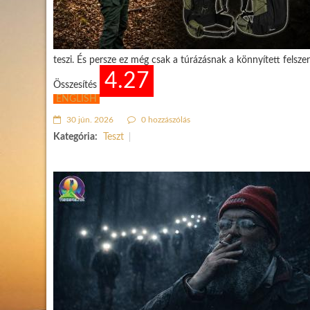
teszi. És persze ez még csak a túrázásnak a könnyített felszere
4.27
Összesítés
ENGLISH
30 jún. 2026
0 hozzászólás
Kategória:
Teszt