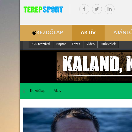
KEZDŐLAP
AKTÍV
AJÁNL
X2S fesztivál
Naptár
Edzes
Videó
Hírlevelek
Kezdőlap
Aktív