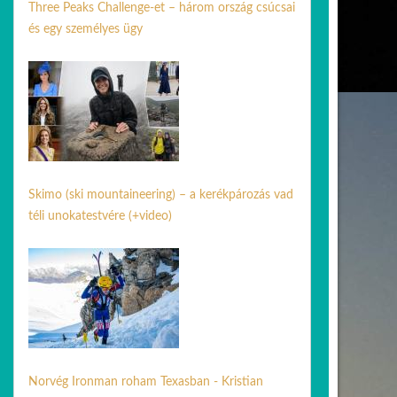
Three Peaks Challenge-et – három ország csúcsai
és egy személyes ügy
03 júl. 2026
Skimo (ski mountaineering) – a kerékpározás vad
téli unokatestvére (+video)
17 febr. 2026
Norvég Ironman roham Texasban - Kristian