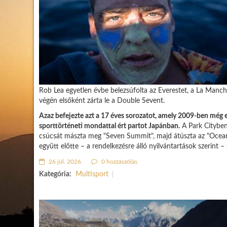
Rob Lea egyetlen évbe belezsúfolta az Everestet, a La Manch
végén elsőként zárta le a Double Sevent.
Azaz befejezte azt a 17 éves sorozatot, amely 2009-ben még 
sporttörténeti mondattal ért partot Japánban.
A Park Cityben
csúcsát mászta meg "Seven Summit", majd átúszta az "Ocean
együtt előtte – a rendelkezésre álló nyilvántartások szerint – 
26 júl. 2026
0 hozzászólás
Kategória:
Multisport