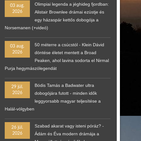
Olimpiai legenda a jéghideg fjordban:
03 aug.
2026
Alistair Brownlee drámai ezüstje és
egy házaspár kettős dobogója a
Norsemanen (+videó)
50 méterre a csúcstól - Klein Dávid
03 aug.
2026
döntése életet mentett a Broad
Peaken, ahol lavina sodorta el Nirmal
Purja hegymászólegendát
Bódis Tamás a Badwater ultra
29 júl.
2026
dobogójára futott - minden idők
leggyorsabb magyar teljesítése a
Halál-völgyben
Szabad akarat vagy isteni póráz? -
26 júl.
2026
Ádám és Éva modern drámája a