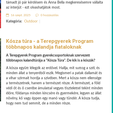
támadt jó pár kérdésem és Anna Bella megkeresésemre vállalta
az interjút - ezt olvashatjátok most.
16 szept. 2025
0 hozzászólás
Kategória:
Outdoor
Kósza túra - a Terepgyerek Program
többnapos kalandja fiataloknak
A Terepgyerek Program gyerekcsoportoknak szervezett
többnapos kalandtúrája a "Kósza Túra". De kik is a kószák?
A kósza együtt lélegzik az erdővel. Hallja, mit suttog a szél, és
minden állat a tenyeréből eszik. Megismeri a patak dallamát és
a vihar szirmait hordja a szívében. Mert a kósza nem ellensége
a természetnek, hanem a természet része. A természet, a föld
védi őt és ő cserébe ámulattal vegyes tisztelettel tekint minden
élőre, földanya minden kincsére és gyermekére, legyen az állat
növény, kő vagy éppen egy manó vagy tündér. A kósza tudja,
hogy nem tud semmit, de a minden része.