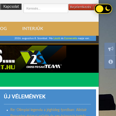
Kapcsolat
Bejelentkezés
.
LOG
INTERJÚK
2026. augusztus 8. Szombat Ma
László
és
Eszmeralda
napja van.
ÚJ VÉLEMÉNYEK
Re: Olimpiai legenda a jéghideg fjordban: Alistair