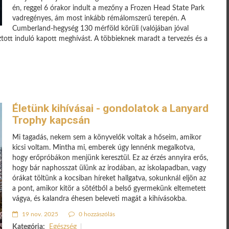
én, reggel 6 órakor indult a mezőny a Frozen Head State Park
vadregényes, ám most inkább rémálomszerű terepén. A
Cumberland-hegység 130 mérföld körüli (valójában jóval
ztott induló kapott meghívást. A többieknek maradt a tervezés és a
Életünk kihívásai - gondolatok a Lanyard
Trophy kapcsán
Mi tagadás, nekem sem a könyvelők voltak a hőseim, amikor
kicsi voltam. Mintha mi, emberek úgy lennénk megalkotva,
hogy erőpróbákon menjünk keresztül. Ez az érzés annyira erős,
hogy bár naphosszat ülünk az irodában, az iskolapadban, vagy
órákat töltünk a kocsiban híreket hallgatva, sokunknál eljön az
a pont, amikor kitör a sötétből a belső gyermekünk eltemetett
vágya, és kalandra éhesen beleveti magát a kihívásokba.
19 nov. 2025
0 hozzászólás
Kategória:
Egészség