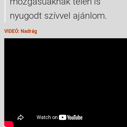
mozgásúaknak télen is
nyugodt szívvel ajánlom.
VIDEÓ: Nadrág