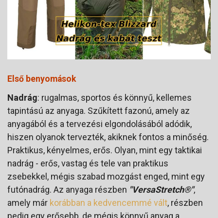
Első benyomások
Nadrág
: rugalmas, sportos és könnyű, kellemes
tapintású az anyaga. Szűkített fazonú, amely az
anyagából és a tervezési elgondolásából adódik,
hiszen olyanok tervezték, akiknek fontos a minőség.
Praktikus, kényelmes, erős. Olyan, mint egy taktikai
nadrág - erős, vastag és tele van praktikus
zsebekkel, mégis szabad mozgást enged, mint egy
futónadrág. Az anyaga részben
"VersaStretch®"
,
amely már
korábban a kedvencemmé vált
, részben
pedig egy erősebb, de mégis könnyű anyag a