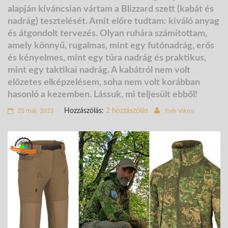
alapján kíváncsian vártam a
Blizzard szett
(kabát és
nadrág) tesztelését. Amit előre tudtam: kiváló anyag
és átgondolt tervezés. Olyan ruhára számítottam,
amely könnyű, rugalmas, mint egy futónadrág, erős
és kényelmes, mint egy túra nadrág és praktikus,
mint egy taktikai nadrág. A kabátról nem volt
előzetes elképzelésem, soha nem volt korábban
hasonló a kezemben. Lássuk, mi teljesült ebből!
25 máj. 2023
Hozzászólás:
2 hozzászólás
Tóth Viktor