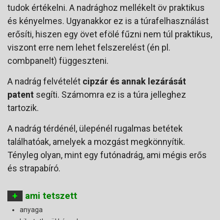
tudok értékelni. A nadrághoz mellékelt öv praktikus
és kényelmes. Ugyanakkor ez is a túrafelhasználást
erősíti, hiszen egy övet efölé fűzni nem túl praktikus,
viszont erre nem lehet felszerelést (én pl.
combpanelt) függeszteni.
A nadrág felvételét
cipzár és annak lezárását
patent
segíti. Számomra ez is a túra jelleghez
tartozik.
A nadrág térdénél, ülepénél rugalmas betétek
találhatóak, amelyek a mozgást megkönnyítik.
Tényleg olyan, mint egy futónadrág, ami mégis erős
és strapabíró.
+
ami tetszett
anyaga