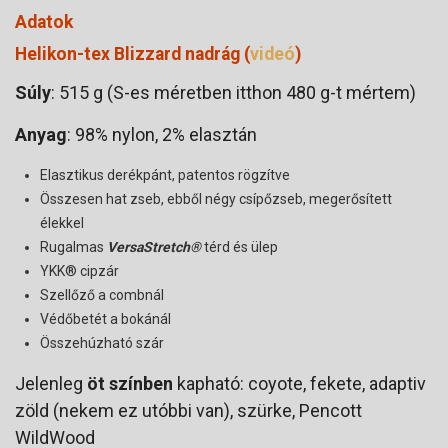
Adatok
Helikon-tex Blizzard nadrág (
videó
)
Súly
: 515 g (S-es méretben itthon 480 g-t mértem)
Anyag
: 98% nylon, 2% elasztán
Elasztikus derékpánt, patentos rögzítve
Összesen hat zseb, ebből négy csípőzseb, megerősített
élekkel
Rugalmas
VersaStretch®
térd és ülep
YKK® cipzár
Szellőző a combnál
Védőbetét a bokánál
Összehúzható szár
Jelenleg
öt színben
kapható: coyote, fekete, adaptiv
zöld (nekem ez utóbbi van), szürke, Pencott
WildWood