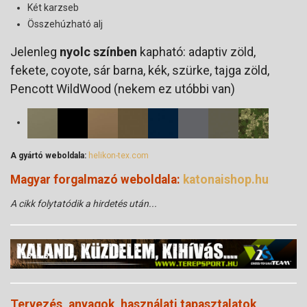
Két karzseb
Összehúzható alj
Jelenleg
nyolc színben
kapható: adaptiv zöld,
fekete, coyote, sár barna, kék, szürke, tajga zöld,
Pencott WildWood (nekem ez utóbbi van)
A gyártó weboldala:
helikon-tex.com
Magyar forgalmazó weboldala
:
katonaishop.hu
A cikk folytatódik a hirdetés után...
Tervezés, anyagok, használati tapasztalatok