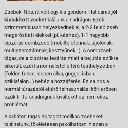
Zsebek. Nos, itt volt egy kis gondom. Hat darab
jól
kialakított zsebet
találunk a nadrágon. Ezek
szimmetrikusan helyezkednek el, a 2-2 felső zseb
megerősített élekkel (pl. késhez), 1-1 nagyobb
cipzáras combzseb (mobiltelefonnak, tájolónak,
multiszerszámnak, kesztyűnek...). A combzseb
tágas, de a cipzáras lezárás miatt a bejutás szűkre
sikerült, ezért a normálistól eltérő testhelyzetben
(földön fekve, lesben állva, guggolásban,
sziklafalon...) nehéz a hozzáférés. Ez sajnos a
normál túrázástól eltérő felhasználási kőrt erősen
szűkíti. Túranadrágnak kiváló, ott ez nem okoz
problémát.
A kabáton tágas és tagolt mellkas zsebeket
találhatunk, tökéletesen pakolhatóan, hiszen a