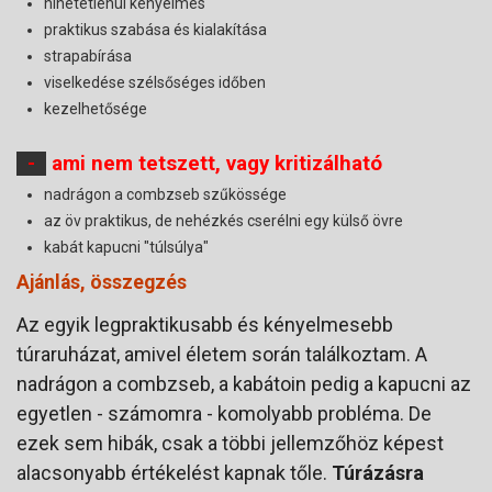
hihetetlenül kényelmes
praktikus szabása és kialakítása
strapabírása
viselkedése szélsőséges időben
kezelhetősége
-
ami nem tetszett, vagy kritizálható
nadrágon a combzseb szűkössége
az öv praktikus, de nehézkés cserélni egy külső övre
kabát kapucni "túlsúlya"
Ajánlás, összegzés
Az egyik legpraktikusabb és kényelmesebb
túraruházat, amivel életem során találkoztam. A
nadrágon a combzseb, a kabátoin pedig a kapucni az
egyetlen - számomra - komolyabb probléma. De
ezek sem hibák, csak a többi jellemzőhöz képest
alacsonyabb értékelést kapnak tőle.
Túrázásra