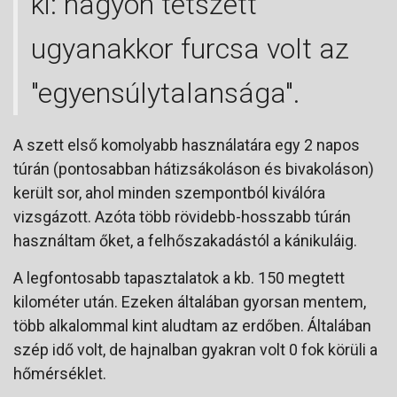
ki: nagyon tetszett
ugyanakkor furcsa volt az
"egyensúlytalansága".
A szett első komolyabb használatára egy 2 napos
túrán (pontosabban hátizsákoláson és bivakoláson)
került sor, ahol minden szempontból kiválóra
vizsgázott. Azóta több rövidebb-hosszabb túrán
használtam őket, a felhőszakadástól a kánikuláig.
A legfontosabb tapasztalatok a kb. 150 megtett
kilométer után. Ezeken általában gyorsan mentem,
több alkalommal kint aludtam az erdőben. Általában
szép idő volt, de hajnalban gyakran volt 0 fok körüli a
hőmérséklet.