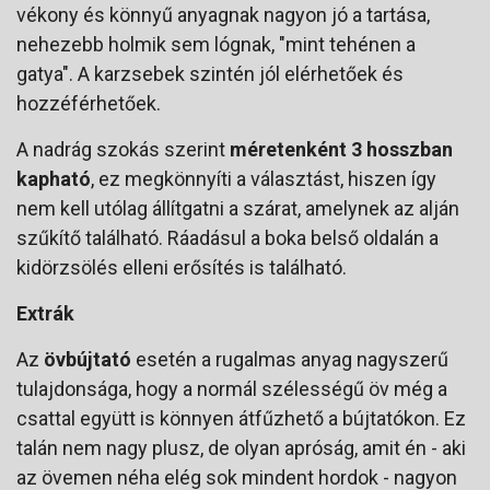
vékony és könnyű anyagnak nagyon jó a tartása,
nehezebb holmik sem lógnak, "mint tehénen a
gatya". A karzsebek szintén jól elérhetőek és
hozzéférhetőek.
A nadrág szokás szerint
méretenként 3 hosszban
kapható
, ez megkönnyíti a választást, hiszen így
nem kell utólag állítgatni a szárat, amelynek az alján
szűkítő található. Ráadásul a boka belső oldalán a
kidörzsölés elleni erősítés is található.
Extrák
Az
övbújtató
esetén a rugalmas anyag nagyszerű
tulajdonsága, hogy a normál szélességű öv még a
csattal együtt is könnyen átfűzhető a bújtatókon. Ez
talán nem nagy plusz, de olyan apróság, amit én - aki
az övemen néha elég sok mindent hordok - nagyon