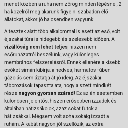
menet közben a ruha nem zörög minden lépésnél, 2.
ha közelről meg akarunk figyelni szabadon élő
állatokat, akkor jó ha csendben vagyunk.
A tesztek alatt több alkalommal is esett az eső, volt
éjszakai túra is hidegebb és szelesebb időben. A
vízállóság nem lehet teljes
, hiszen nem
esőruházatról beszélünk, vagy különleges
membrános felszerelésről. Ennek ellenére a kisebb
esőket simán kibírja, a nedves, harmatos fűben
gázolás sem áztatja át jó ideig. Az éjszakai
táborozások tapasztalata, hogy a szett mindkét
része
nagyon gyorsan szárad
! Ez az én esetemben
különösen jelentős, hiszen erősebben izzadok és
általában hátizsákolok, azaz sokat futok a
hátizsákkal. Mégsem volt soha sokáig izzadt a
ruhám. A kabát nagyon jól szellőzik, az extra