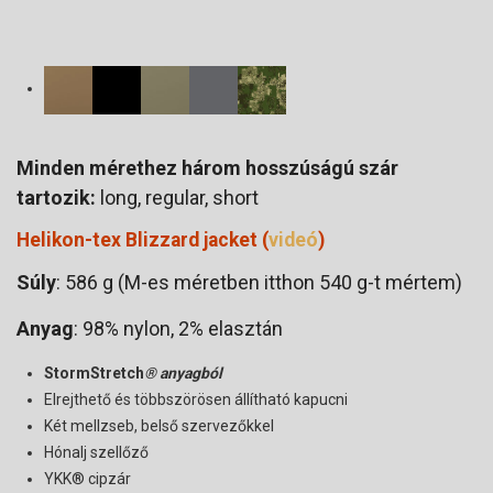
Minden mérethez három hosszúságú szár
tartozik:
long, regular, short
Helikon-tex Blizzard jacket (
videó
)
Súly
: 586 g (M-es méretben itthon 540 g-t mértem)
Anyag
: 98% nylon, 2% elasztán
StormStretch
® anyagból
Elrejthető és többszörösen állítható kapucni
Két mellzseb, belső szervezőkkel
Hónalj szellőző
YKK® cipzár