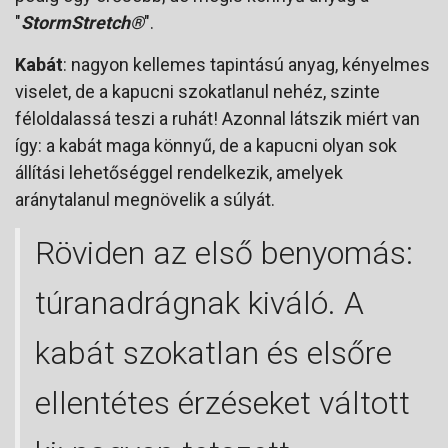
"
StormStretch®
".
Kabát
: nagyon kellemes tapintású anyag, kényelmes
viselet, de a kapucni szokatlanul nehéz, szinte
féloldalassá teszi a ruhát! Azonnal látszik miért van
így: a kabát maga könnyű, de a kapucni olyan sok
állítási lehetőséggel rendelkezik, amelyek
aránytalanul megnövelik a súlyát.
Röviden az első benyomás:
túranadrágnak kiváló. A
kabát szokatlan és elsőre
ellentétes érzéseket váltott