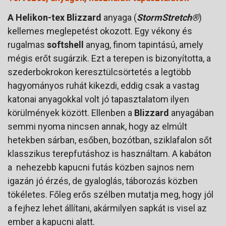
A Helikon-tex Blizzard
anyaga (
StormStretch®
)
kellemes meglepetést okozott. Egy vékony és
rugalmas
softshell
anyag, finom tapintású, amely
mégis erőt sugárzik. Ezt a terepen is bizonyította, a
szederbokrokon keresztülcsörtetés a legtöbb
hagyományos ruhát kikezdi, eddig csak a vastag
katonai anyagokkal volt jó tapasztalatom ilyen
körülmények között. Ellenben a
Blizzard
anyagában
semmi nyoma nincsen annak, hogy az elmúlt
hetekben sárban, esőben, bozótban, sziklafalon sőt
klasszikus terepfutáshoz is használtam. A kabáton
a nehezebb kapucni futás közben sajnos nem
igazán jó érzés, de gyaloglás, táborozás közben
tökéletes. Főleg erős szélben mutatja meg, hogy jól
a fejhez lehet állítani, akármilyen sapkát is visel az
ember a kapucni alatt.