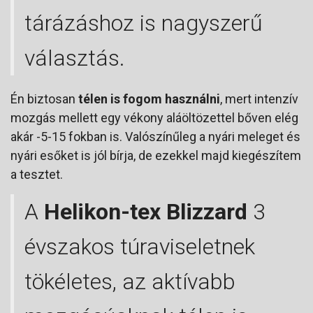
tárázáshoz is nagyszerű
választás.
Én biztosan
télen is fogom használni
, mert intenzív
mozgás mellett egy vékony aláöltözettel bőven elég
akár -5-15 fokban is. Valószínűleg a nyári meleget és
nyári esőket is jól bírja, de ezekkel majd kiegészítem
a tesztet.
A
Helikon-tex Blizzard
3
évszakos túraviseletnek
tökéletes, az aktívabb