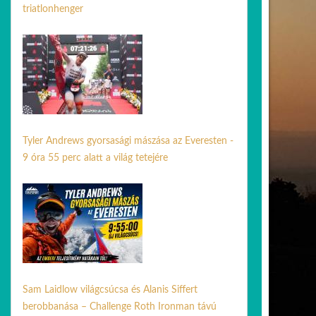
triatlonhenger
24 ápr. 2026
Tyler Andrews gyorsasági mászása az Everesten -
9 óra 55 perc alatt a világ tetejére
01 jún. 2026
Sam Laidlow világcsúcsa és Alanis Siffert
berobbanása – Challenge Roth Ironman távú