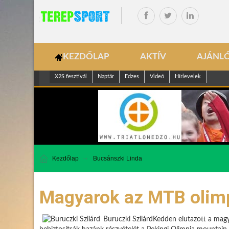
KEZDŐLAP
AKTÍV
AJÁNL
X2S fesztivál
Naptár
Edzes
Videó
Hírlevelek
Kezdőlap
Bucsánszki Linda
Magyarok az MTB olimpi
Buruczki SzilárdKedden elutazott a magy