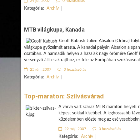
24 júl. 2007
0 hozzászólás
Kategória:
Archív
MTB világkupa, Kanada
Geoff Kabush Julien Absalon (Orbea) folyt
világkupa győzelmét aratta. A kanadai pályán Absalon a spa
csatában. A harmadik helyen a hazaiak nagy örömére Geoff K
versenyző állt csak rajthoz, ez fele az Európában szokásosnak
25 jún. 2007
0 hozzászólás
Kategória:
Archív
Top-maraton: Szilvásvárad
A várva várt száraz MTB maraton helyett me
képest sokkal kisebbet. A leghosszabb táv
küzdelemben előzte meg az esélyesebbekne
29 máj. 2007
0 hozzászólás
Kategória:
Archív