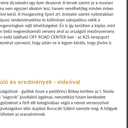
retne dicsekedni egy ilyen ékszerrel. A tervek szerint ez a mostani
eny nem egyszeri alkalom lesz, hanem remélhetőleg minden évben
re kerül. A Hungaroring Sport zrt. érzéseim szerint nyitottabban
n típusú rendezvényekhez és különösen szimpatikus nekik a
ungaroringben rejlő lehetőségeket. Én is így kerültem a képbe, mint
ein belül megrendezendő verseny ahol az országúti mezőnyverseny
ályán belül található OFF ROAD CENTER-ben - az X2S terepsport
ezvényt szervezni, hogy aztán ne is legyen kérdés, hogy jövőre is
oló és eredmények - videóval
ágútisok - gyűltek össze a pestlőrinci Bókay-kertben az I. Skoda
a "sógorok" jóvoltából izgalmas, nemzetközi futam kerekedett
 győzelmet a férfi elit kategóriában végül a német versenyzővel
jnokságokon idén duplázó Buruczki Szilárd szerezte meg. A hölgyek
ülhetett az aranyéremnek.