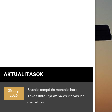
AKTUALITÁSOK
Brutális tempó és mentális harc:
05 aug.
2026
Tőkés Imre útja az 54-es kihívás idei
győzelméig