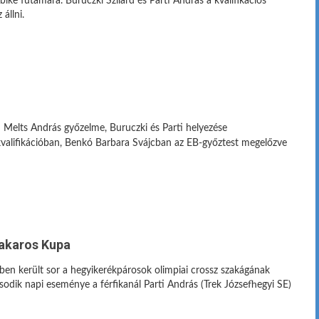
ike futamára. Buruczki Szilárd és Parti András a kvalifikációs
állni.
elts András győzelme, Buruczki és Parti helyezése
 kvalifikációban, Benkó Barbara Svájcban az EB-győztest megelőzve
akaros Kupa
őben került sor a hegyikerékpárosok olimpiai crossz szakágának
odik napi eseménye a férfikanál Parti András (Trek Józsefhegyi SE)