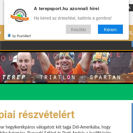
A terepsport.hu azonnali hírei
ENG
Reviews
Archívum
Rólunk
Ha kéred az értesítést, kattints a gombra!
Késöbb
Kérem
Ó
EDZÉS
ÉLETMÓD
VILÁG
B
by PushAlert
ai részvételért
ar hegyikerékpáros válogatott két tagja Dél-Amerikába, hogy