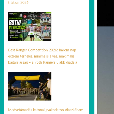
triatlon 2026
06 júl. 2026
Best Ranger Competition 2026: három nap
extrém terhelés, minimális alvás, maximális
bajtársiasság – a 75th Rangers újabb diadala
24 ápr. 2026
Medvetámadás katonai gyakorlaton Alaszkában: