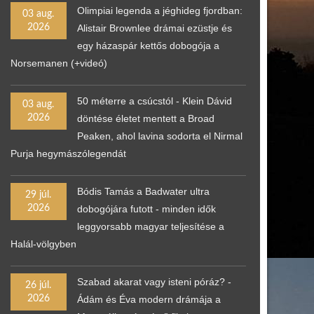
Olimpiai legenda a jéghideg fjordban:
03 aug.
2026
Alistair Brownlee drámai ezüstje és
egy házaspár kettős dobogója a
Norsemanen (+videó)
50 méterre a csúcstól - Klein Dávid
03 aug.
2026
döntése életet mentett a Broad
Peaken, ahol lavina sodorta el Nirmal
Purja hegymászólegendát
Bódis Tamás a Badwater ultra
29 júl.
2026
dobogójára futott - minden idők
leggyorsabb magyar teljesítése a
Halál-völgyben
Szabad akarat vagy isteni póráz? -
26 júl.
2026
Ádám és Éva modern drámája a