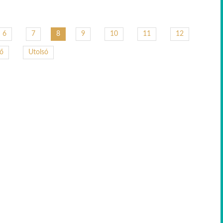
6
7
9
10
11
12
8
ző
Utolsó