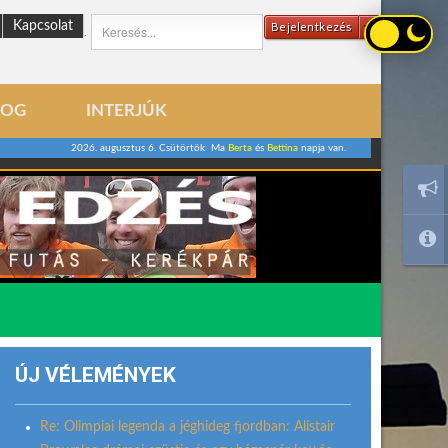
Kapcsolat
Bejelentkezés
.
LOG
INTERJÚK
2026. augusztus 6. Csütörtök Ma
Berta
és
Bettina
napja van.
ÚJ VÉLEMÉNYEK
Re: Olimpiai legenda a jéghideg fjordban: Alistair