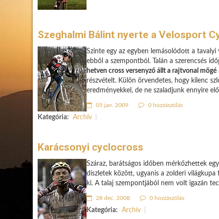
Szeghalmi Bálint nyerte a Velosport C
Szinte egy az egyben lemásolódott a tavalyi v
ebből a szempontból. Talán a szerencsés idő
hetven cross versenyző állt a rajtvonal mögé
részvételt. Külön örvendetes, hogy kilenc szl
eredményekkel, de ne szaladjunk ennyire elő
05 jan. 2009
0 hozzászólás
Kategória:
Archív
Karácsonyi cyclocross
Száraz, barátságos időben mérkőzhettek egy
díszletek között, ugyanis a zolderi világkup
ki. A talaj szempontjából nem volt igazán t
28 dec. 2008
0 hozzászólás
Kategória:
Archív