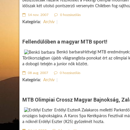
bebiztosítsák hazánk részvételét a Pekingi Olimpia mountain b
időszak két utolsó pontszerző versenyén Chilében fog rajthoz 
14 nov. 2007
0 hozzászólás
Kategória:
Archív
Fellendülőben a magyar MTB sport!
Benkó barbaraHétvégi MTB eredmények: M
Törökországban újabb világranglista-ponokat ért az olimpiai
a dobogó tetején a junior nők között.
08 aug. 2007
0 hozzászólás
Kategória:
Archív
MTB Olimpiai Crossz Magyar Bajnokság, Zal
Erdélyi EszterA Zalakaros melletti Parkerd
országos bajnokságára. A Karos Spa Kerékpáros Fesztivál más
a nőknél Erdélyi Eszter (X2S) győzelmét hozta.