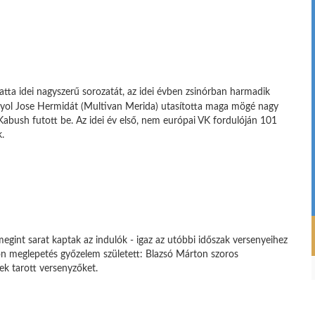
atta idei nagyszerű sorozatát, az idei évben zsinórban harmadik
nyol Jose Hermidát (Multivan Merida) utasította maga mögé nagy
abush futott be. Az idei év első, nem európai VK fordulóján 101
.
gint sarat kaptak az indulók - igaz az utóbbi időszak versenyeihez
on meglepetés győzelem született: Blazsó Márton szoros
k tarott versenyzőket.