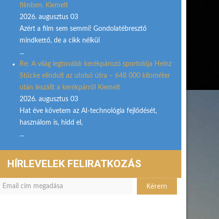
filmben. Kiemelt
2026. augusztus 03
Azért a film sem semmi! Gondolatébresztő
mindkettő, de a cikk nélkül
...
Re: A világ legtovább kerékpározó sportolója Heinz
Stücke elindult az utolsó útra – 648 000 kilométer
után leszállt a kerékpárról Kiemelt
2026. augusztus 03
Hat éve követem az AI-technológia fejlődését,
használom is, hidd el,
...
HÍRLEVELEK FELIRATKOZÁS