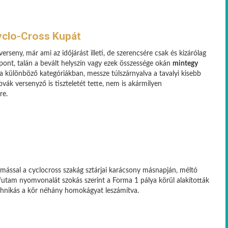
yclo-Cross Kupát
erseny, már ami az időjárást illeti, de szerencsére csak és kizárólag
pont, talán a bevált helyszín vagy ezek összessége okán
mintegy
a különböző kategóriákban, messze túlszárnyalva a tavalyi kisebb
ovák versenyző is tiszteletét tette, nem is akármilyen
re.
mással a cyclocross szakág sztárjai karácsony másnapján, méltó
a futam nyomvonalát szokás szerint a Forma 1 pálya körül alakították
echnikás a kör néhány homokágyat leszámítva.