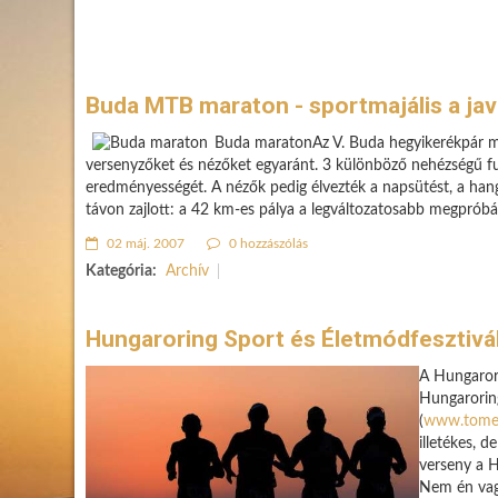
Buda MTB maraton - sportmajális a jav
Buda maratonAz V. Buda hegyikerékpár mar
versenyzőket és nézőket egyaránt. 3 különböző nehézségű fu
eredményességét. A nézők pedig élvezték a napsütést, a han
távon zajlott: a 42 km-es pálya a legváltozatosabb megpróbál
02 máj. 2007
0 hozzászólás
Kategória:
Archív
Hungaroring Sport és Életmódfesztivá
A Hungaroru
Hungaroring
(
www.tomeg
illetékes, 
verseny a 
Nem én vagy