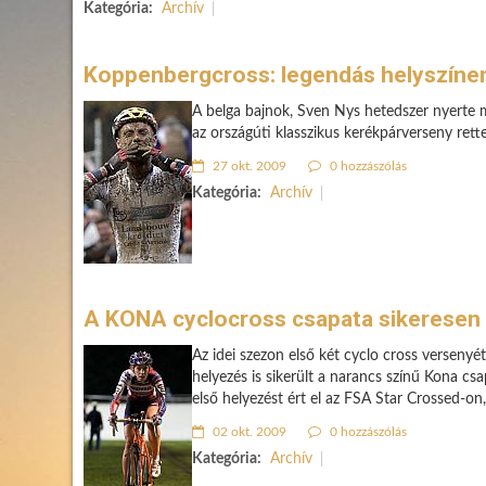
Kategória:
Archív
Koppenbergcross: legendás helyszínen
A belga bajnok, Sven Nys hetedszer nyerte 
az országúti klasszikus kerékpárverseny rett
27 okt. 2009
0 hozzászólás
Kategória:
Archív
A KONA cyclocross csapata sikeresen 
Az idei szezon első két cyclo cross versen
helyezés is sikerült a narancs színű Kona 
első helyezést ért el az FSA Star Crossed-on
02 okt. 2009
0 hozzászólás
Kategória:
Archív