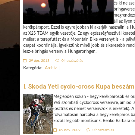
és ki ne sze
bringavers
megrendezés
áll az ilye
kerékpársport. Ezzel is egyre jobban ki akarják használni a H
az X2S TEAM egyik vezetője. Ez egy egészségfesztivál keret
mellett a terepfutást és a Mountain Bike versenyt is - a p
csapat koordinálja. Igyekszünk minél jobb és sikeresebb rend
lesz-e bringás verseny a Hungaroringen.
29 ápr. 2013
0 hozzászólás
Kategória:
Archív
I. Skoda Yeti cyclo-cross Kupa beszám
Meglepően sokan - hegyikerékpárosok és orsz
Yeti szombati cyclocross versenyre, amiből 
(osztrák és német versenyzők is érkeztek). A
folyamatosan harcolva a hegyikerékpáros ba
között legjobb montisunk, Benkó Barbara ör
09 nov. 2009
0 hozzászólás