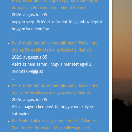
Brownlee drámai ezüstje és egy házaspár kettős
dobogója a Norsemanen (+videó) Kiemelt
2026. augusztus 05
nagyon szép történet. mármint főleg ahhoz képest,
hogy milyen kemény
...
Re: Brutális tempó és mentális harc: Tőkés Imre
útja az 54-es kihívás idei győzelméig Kiemelt
2026. augusztus 05
Azért az nem semmi, hogy a menetet együtt
nyomták végig az
...
Re: Brutális tempó és mentális harc: Tőkés Imre
útja az 54-es kihívás idei győzelméig Kiemelt
2026. augusztus 05
Azta... nagyon kemény! Jó, hogy vannak ilyen
katonáink!
Re: Szabad akarat vagy isteni póráz? - Ádám és
Éva modern drámája a Megszállottság című