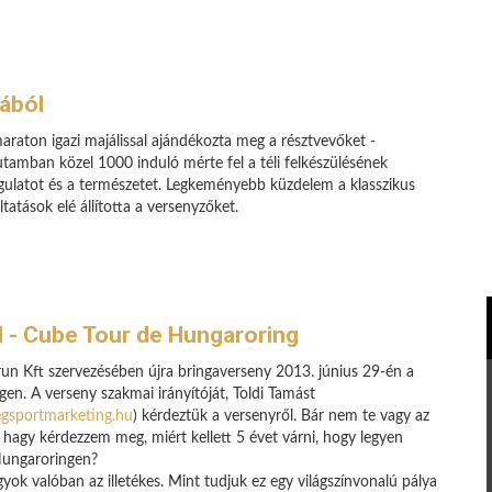
ából
aton igazi majálissal ajándékozta meg a résztvevőket -
tamban közel 1000 induló mérte fel a téli felkészülésének
gulatot és a természetet. Legkeményebb küzdelem a klasszikus
tatások elé állította a versenyzőket.
l - Cube Tour de Hungaroring
n Kft szervezésében újra bringaverseny 2013. június 29-én a
en. A verseny szakmai irányítóját, Toldi Tamást
sportmarketing.hu
) kérdeztük a versenyről. Bár nem te vagy az
de hagy kérdezzem meg, miért kellett 5 évet várni, hogy legyen
Hungaroringen?
ok valóban az illetékes. Mint tudjuk ez egy világszínvonalú pálya