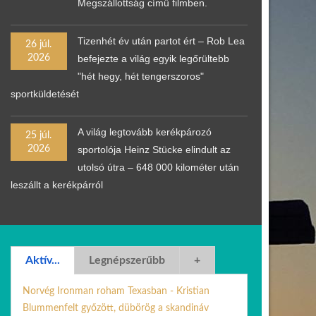
Megszállottság című filmben.
Tizenhét év után partot ért – Rob Lea
26 júl.
2026
befejezte a világ egyik legőrültebb
"hét hegy, hét tengerszoros"
sportküldetését
A világ legtovább kerékpározó
25 júl.
2026
sportolója Heinz Stücke elindult az
utolsó útra – 648 000 kilométer után
leszállt a kerékpárról
Aktív...
Legnépszerűbb
+
Norvég Ironman roham Texasban - Kristian
Blummenfelt győzött, dübörög a skandináv