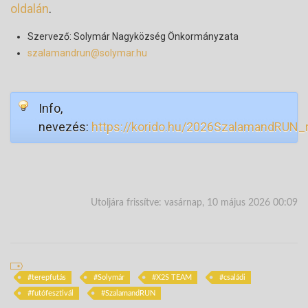
oldalán
.
Szervező: Solymár Nagyközség Önkormányzata
szalamandrun@solymar.hu
Info,
nevezés:
https://korido.hu/2026SzalamandRUN_
Utoljára frissítve: vasárnap, 10 május 2026 00:09
terepfutás
Solymár
X2S TEAM
családi
futófesztivál
SzalamandRUN