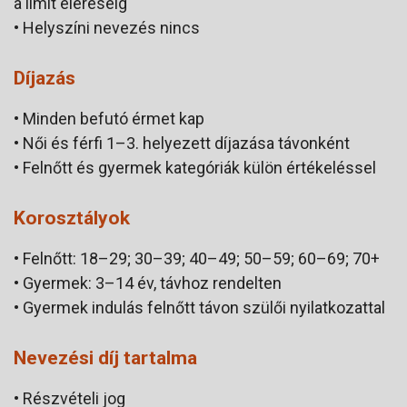
a limit eléréséig
• Helyszíni nevezés nincs
Díjazás
• Minden befutó érmet kap
• Női és férfi 1–3. helyezett díjazása távonként
• Felnőtt és gyermek kategóriák külön értékeléssel
Korosztályok
• Felnőtt: 18–29; 30–39; 40–49; 50–59; 60–69; 70+
• Gyermek: 3–14 év, távhoz rendelten
• Gyermek indulás felnőtt távon szülői nyilatkozattal
Nevezési díj tartalma
• Részvételi jog