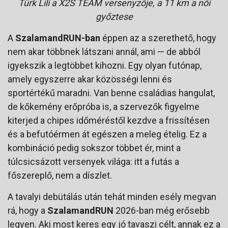
Türk Lili a X2S TEAM versenyzője, a 11 km a női
győztese
A
SzalamandRUN-ban
éppen az a szerethető, hogy
nem akar többnek látszani annál, ami — de abból
igyekszik a legtöbbet kihozni. Egy olyan futónap,
amely egyszerre akar közösségi lenni és
sportértékű maradni. Van benne családias hangulat,
de kőkemény erőpróba is, a szervezők figyelme
kiterjed a chipes időméréstől kezdve a frissítésen
és a befutóérmen át egészen a meleg ételig. Ez a
kombináció pedig sokszor többet ér, mint a
túlcsicsázott versenyek világa: itt a futás a
főszereplő, nem a díszlet.
A tavalyi debütálás után tehát minden esély megvan
rá, hogy a
SzalamandRUN
2026-ban még erősebb
legyen. Aki most keres egy jó tavaszi célt, annak ez a