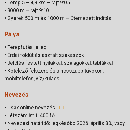
• Terep 5 – 4,8 km – rajt 9:05
• 3000 m – rajt 9:10
• Gyerek 500 m és 1000 m – ütemezett indítás
Pálya
• Terepfutás jelleg
• Erdei földút és aszfalt szakaszok
• Jelölés festett nyilakkal, szalagokkal, táblákkal
• Kötelező felszerelés a hosszabb távokon:
mobiltelefon, víz/kulacs
Nevezés
• Csak online nevezés
ITT
• Létszámlimit: 400 fő
• Nevezési határidő: legkésőbb 2026. április 30., vagy