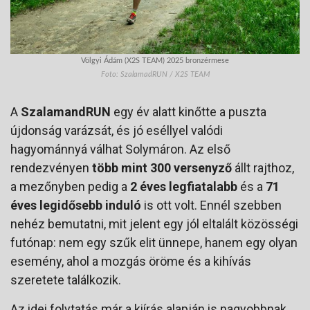
Völgyi Ádám (X2S TEAM) 2025 bronzérmese
Foto: SzalamadRUN / X2S TEAM
A
SzalamandRUN
egy év alatt kinőtte a puszta
újdonság varázsát, és jó eséllyel valódi
hagyománnyá válhat Solymáron. Az első
rendezvényen
több mint 300 versenyző
állt rajthoz,
a mezőnyben pedig a
2 éves legfiatalabb
és a
71
éves legidősebb induló
is ott volt. Ennél szebben
nehéz bemutatni, mit jelent egy jól eltalált közösségi
futónap: nem egy szűk elit ünnepe, hanem egy olyan
esemény, ahol a mozgás öröme és a kihívás
szeretete találkozik.
Az idei folytatás már a kiírás alapján is nagyobbnak