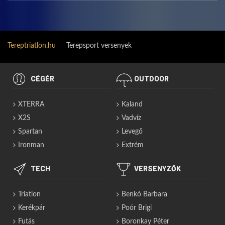
Tereptriatlon.hu
Terepsport versenyek
CÉGÉR
OUTDOOR
XTERRA
Kaland
X2S
Vadvíz
Spartan
Levegő
Ironman
Extrém
TECH
VERSENYZŐK
Triatlon
Benkó Barbara
Kerékpár
Poór Brigi
Futás
Boronkay Péter