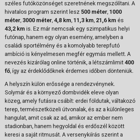
széles futóközönséget szeretnének megszólítani. A
hivatalos program szerint lesz
500 méter
,
1000
méter
,
3000 méter
,
4,8 km
,
11,3 km
,
21,6 km
és
43,2 km
is. Ez már nemcsak egy szimpatikus helyi
futónap, hanem egy olyan esemény, amelyben a
családi sportélmény és a komolyabb terepfutó
ambíció is kényelmesen megfér egymás mellett. A
nevezés kizárólag online történik, a létszámlimit
400
fő
, így az érdeklődőknek érdemes időben dönteniük.
A helyszín külön erőssége a rendezvénynek.
Solymár és a környező dombvidék eleve olyan
közeg, amely futásra csábít: erdei földutak, váltakozó
terep, természetközeli útvonalak, és az a különleges
hangulat, amit csak az ad, amikor az ember nem
stadionban, hanem hegyoldal és erdőszél között
keresi a saját ritmusát. A versenykiírás szerint a