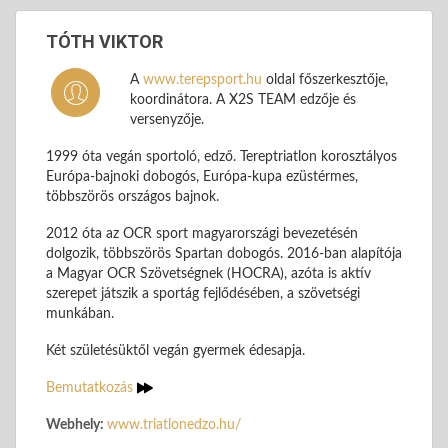
TÓTH VIKTOR
A
www.terepsport.hu
oldal főszerkesztője,
koordinátora. A X2S TEAM edzője és
versenyzője.
1999 óta vegán sportoló, edző. Tereptriatlon korosztályos
Európa-bajnoki dobogós, Európa-kupa ezüstérmes,
többszörös országos bajnok.
2012 óta az OCR sport magyarországi bevezetésén
dolgozik, többszörös Spartan dobogós. 2016-ban alapítója
a Magyar OCR Szövetségnek (HOCRA), azóta is aktív
szerepet játszik a sportág fejlődésében, a szövetségi
munkában.
Két születésüktől vegán gyermek édesapja.
Bemutatkozás
Webhely:
www.triatlonedzo.hu/