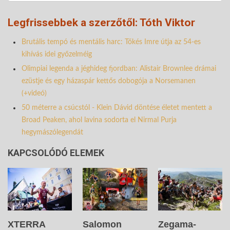
Legfrissebbek a szerzőtől: Tóth Viktor
Brutális tempó és mentális harc: Tőkés Imre útja az 54-es
kihívás idei győzelméig
Olimpiai legenda a jéghideg fjordban: Alistair Brownlee drámai
ezüstje és egy házaspár kettős dobogója a Norsemanen
(+videó)
50 méterre a csúcstól - Klein Dávid döntése életet mentett a
Broad Peaken, ahol lavina sodorta el Nirmal Purja
hegymászólegendát
KAPCSOLÓDÓ ELEMEK
XTERRA
Salomon
Zegama-