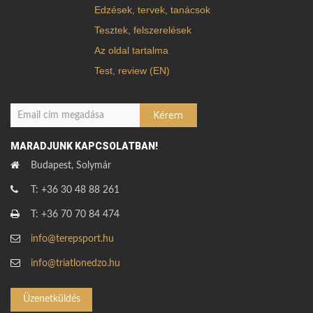
Edzések, tervek, tanácsok
Tesztek, felszerelések
Az oldal tartalma
Test, review (EN)
MARADJUNK KAPCSOLATBAN!
Budapest, Solymár
T: +36 30 48 88 261
T: +36 70 70 84 474
info@terepsport.hu
info@triatlonedzo.hu
Üzenetküldés