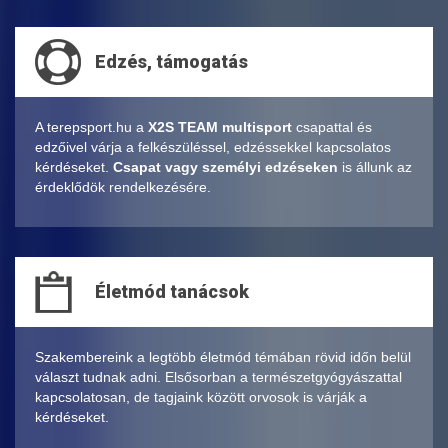
Edzés, támogatás
A terepsport.hu a
X2S TEAM multisport
csapattal és
edzőivel várja a felkészüléssel, edzéssekkel kapcsolatos
kérdéseket.
Csapat vagy személyi edzéseken
is állunk az
érdeklődök rendelkezésére.
Életmód tanácsok
Szakembereink a legtöbb életmód témában rövid időn belül
választ tudnak adni. Elsősorban a természetgyógyászattal
kapcsolatosan, de tagjaink között orvosok is várják a
kérdéseket.