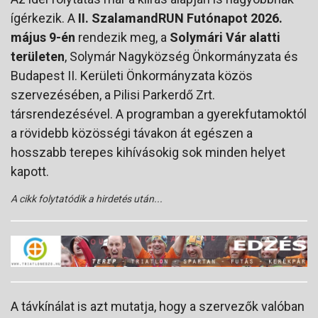
ígérkezik. A
II. SzalamandRUN Futónapot 2026.
május 9-én
rendezik meg, a
Solymári Vár alatti
területen
, Solymár Nagyközség Önkormányzata és
Budapest II. Kerületi Önkormányzata közös
szervezésében, a Pilisi Parkerdő Zrt.
társrendezésével. A programban a gyerekfutamoktól
a rövidebb közösségi távakon át egészen a
hosszabb terepes kihívásokig sok minden helyet
kapott.
A cikk folytatódik a hirdetés után...
A távkínálat is azt mutatja, hogy a szervezők valóban