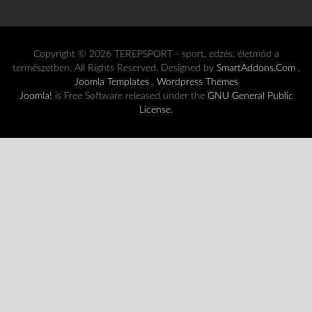
Copyright © 2026 TEREPSPORT - sport, edzés, életmód a
természetben. All Rights Reserved. Designed by
SmartAddons.Com
,
Joomla Templates
,
Wordpress Themes
Joomla!
is Free Software released under the
GNU General Public
License.