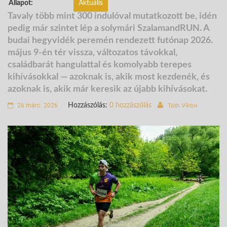
Állapot:
Aktuális
Tavaly több mint 300 indulóval mutatkozott be, idén
pedig már szintet lép a solymári
SzalamandRUN
. A
budai hegyvidék peremén rendezett futónap 2026.
május 9-én tér vissza, változatos távokkal,
családbarát hangulattal és komolyabb terepes
kihívásokkal — azoknak is, akik most kezdenék, és
azoknak is, akik már keresik az újabb kihívásokat.
26 márc. 2026
Hozzászólás:
0 hozzászólás
Tóth Viktor