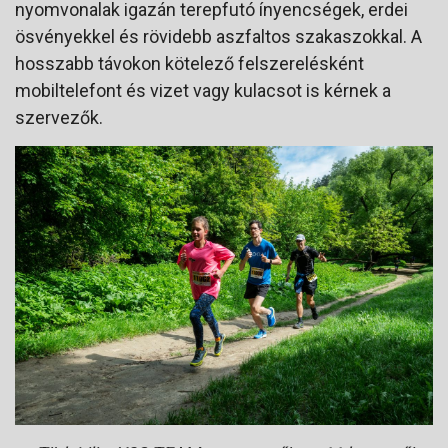
nyomvonalak igazán terepfutó ínyencségek, erdei
ösvényekkel és rövidebb aszfaltos szakaszokkal. A
hosszabb távokon kötelező felszerelésként
mobiltelefont és vizet vagy kulacsot is kérnek a
szervezők.