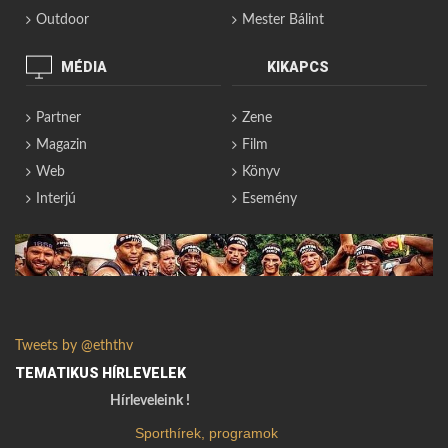
Outdoor
Mester Bálint
MÉDIA
KIKAPCS
Partner
Zene
Magazin
Film
Web
Könyv
Interjú
Esemény
Tweets by @eththv
TEMATIKUS HÍRLEVELEK
Hírleveleink !
Sporthírek, programok