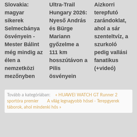
Slovakia:
Ultra-Trail
Aizkorri
magyar
Hungary 2026:
terepfutó
sikerek
Nyeső András
zarándoklat,
Selmecbánya
és Bürge
ahol a sár
ösvényein -
Mariann
szenteltvíz, a
Mester Bálint
győzelme a
szurkoló
még mindig az
111 km
pedig vallási
élen a
hosszútávon a
fanatikus
nemzetközi
Pilis
(+videó)
mezőnyben
ösvényein
Tovább a kategóriában:
« HUAWEI WATCH GT Runner 2
sportóra premier
A világ legnagyobb hősei - Terepgyerek
táborok, ahol mindenki hős »