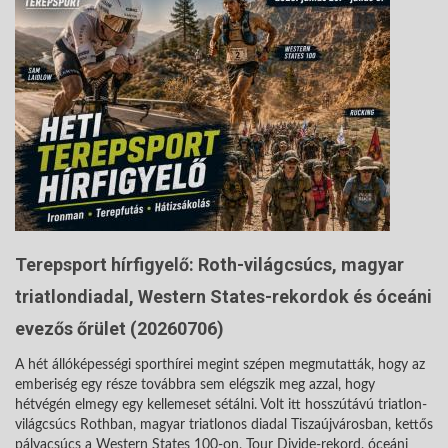
Terepsport hírfigyelő: Roth-világcsúcs, magyar
triatlondiadal, Western States-rekordok és óceáni
evezős őrület (20260706)
A hét állóképességi sporthírei megint szépen megmutatták, hogy az
emberiség egy része továbbra sem elégszik meg azzal, hogy
hétvégén elmegy egy kellemeset sétálni. Volt itt hosszútávú triatlon-
világcsúcs Rothban, magyar triatlonos diadal Tiszaújvárosban, kettős
pályacsúcs a Western States 100-on, Tour Divide-rekord, óceáni