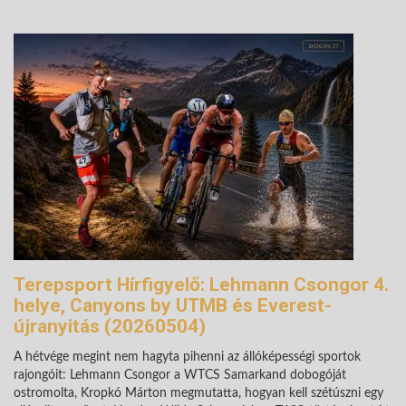
Terepsport Hírfigyelő: Lehmann Csongor 4.
helye, Canyons by UTMB és Everest-
újranyitás (20260504)
A hétvége megint nem hagyta pihenni az állóképességi sportok
rajongóit: Lehmann Csongor a WTCS Samarkand dobogóját
ostromolta, Kropkó Márton megmutatta, hogyan kell szétúszni egy