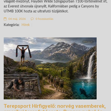
világelit-mezőnyt, Hayden Wilde Szingapúrban T100-történelmet írt,
az Everest útvonala újranyílt, Kaliforniában pedig a Canyons by
UTMB 100K hozta az ultrafutó tűzijátékot.
04 máj. 2026
0 hozzászólás
Kategória:
Hírek
Terepsport Hírfigyelő: norvég vasemberek,