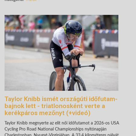
Taylor Knibb ismét országúti időfutam-
bajnok lett - triatlonosként verte a
kerékpáros mezőnyt (+videó)
Taylor Knibb megnyerte az elit női időfutamot a 2026-os USA
Cycling Pro Road National Championships nyitónapján
Charlestonban, Nyugat-Virginiában. A 33,4 kilométeres pályát