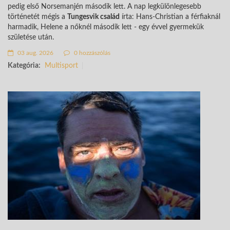
pedig első Norsemanjén második lett. A nap legkülönlegesebb
történetét mégis a
Tungesvik család
írta: Hans-Christian a férfiaknál
harmadik, Helene a nőknél második lett - egy évvel gyermekük
születése után.
03 aug. 2026
0 hozzászólás
Kategória:
Multisport