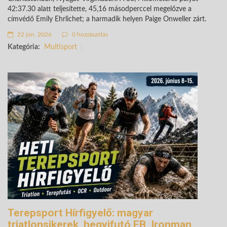
42:37.30 alatt teljesítette, 45,16 másodperccel megelőzve a
címvédő Emily Ehrlichet; a harmadik helyen Paige Onweller zárt.
22 jún. 2026
0 hozzászólás
Kategória:
Multisport
Terepsport Hírfigyelő: magyar
triatlonsikerek, hegyifutó EB, Ironman,