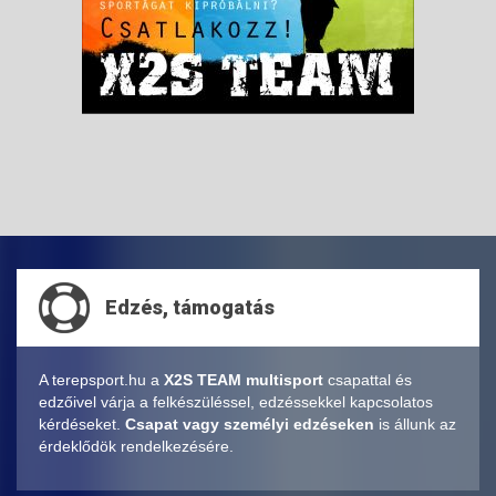
Edzés, támogatás
A terepsport.hu a
X2S TEAM multisport
csapattal és
edzőivel várja a felkészüléssel, edzéssekkel kapcsolatos
kérdéseket.
Csapat vagy személyi edzéseken
is állunk az
érdeklődök rendelkezésére.