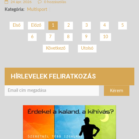
24 ápr. 2026
0 hozzászólás
Kategória:
Multisport
2
3
4
5
Első
Előző
1
6
7
8
9
10
Következő
Utolsó
HÍRLEVELEK FELIRATKOZÁS