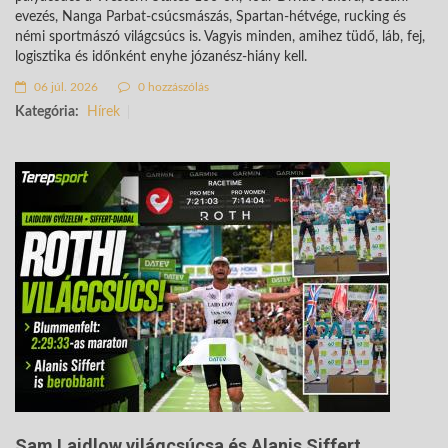
evezés, Nanga Parbat-csúcsmászás, Spartan-hétvége, rucking és
némi sportmászó világcsúcs is. Vagyis minden, amihez tüdő, láb, fej,
logisztika és időnként enyhe józanész-hiány kell.
06 júl. 2026
0 hozzászólás
Kategória:
Hírek
Sam Laidlow világcsúcsa és Alanis Siffert