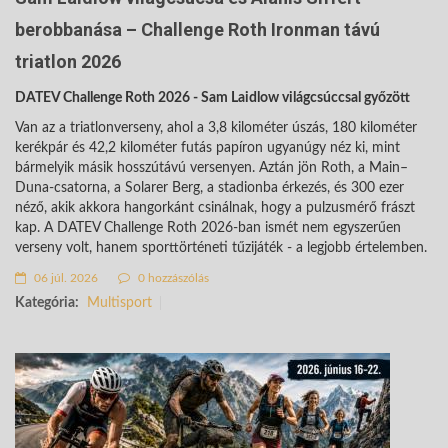
berobbanása – Challenge Roth Ironman távú
triatlon 2026
DATEV Challenge Roth 2026 - Sam Laidlow világcsúccsal győzött
Van az a triatlonverseny, ahol a 3,8 kilométer úszás, 180 kilométer
kerékpár és 42,2 kilométer futás papíron ugyanúgy néz ki, mint
bármelyik másik hosszútávú versenyen. Aztán jön Roth, a Main–
Duna-csatorna, a Solarer Berg, a stadionba érkezés, és 300 ezer
néző, akik akkora hangorkánt csinálnak, hogy a pulzusmérő frászt
kap. A DATEV Challenge Roth 2026-ban ismét nem egyszerűen
verseny volt, hanem sporttörténeti tűzijáték - a legjobb értelemben.
06 júl. 2026
0 hozzászólás
Kategória:
Multisport