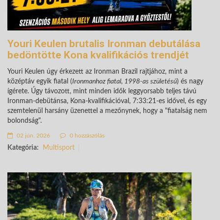
Youri Keulen brutalis Ironman debutálása
bedöntötte Kona kvalifikációs trendjét
Youri Keulen úgy érkezett az Ironman Brazil rajtjához, mint a
középtáv egyik fiatal (
Ironmanhoz fiatal, 1998-as születésű
) és nagy
ígérete. Úgy távozott, mint minden idők leggyorsabb teljes távú
Ironman-debütánsa, Kona-kvalifikációval, 7:33:21-es idővel, és egy
szemtelenül harsány üzenettel a mezőnynek, hogy a "fiatalság nem
bolondság".
02 jún. 2026
0 hozzászólás
Kategória:
Multisport