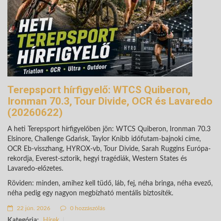
Terepsport hírfigyelő: WTCS Quiberon,
Ironman 70.3, Tour Divide, OCR és Lavaredo
(20260622)
A heti Terepsport hírfigyelőben jön: WTCS Quiberon, Ironman 70.3
Elsinore, Challenge Gdańsk, Taylor Knibb időfutam-bajnoki címe,
OCR Eb-visszhang, HYROX-vb, Tour Divide, Sarah Ruggins Európa-
rekordja, Everest-sztorik, hegyi tragédiák, Western States és
Lavaredo-előzetes.
Röviden: minden, amihez kell tüdő, láb, fej, néha bringa, néha evező,
néha pedig egy nagyon megbízható mentális biztosíték.
22 jún. 2026
0 hozzászólás
Kategória:
Hírek