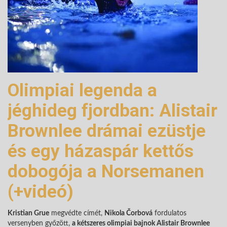
Olimpiai legenda a
jéghideg fjordban: Alistair
Brownlee drámai ezüstje
és egy házaspár kettős
dobogója a Norsemanen
(+videó)
Kristian Grue
megvédte címét,
Nikola Čorbová
fordulatos
versenyben győzött,
a kétszeres olimpiai bajnok Alistair Brownlee