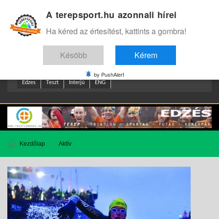
A terepsport.hu azonnali hírei
Bejelentkezés
.
Ha kéred az értesítést, kattints a gombra!
Késöbb
Kérem
by PushAlert
Edzes
Teszt
Interjú
ENG
Kezdőlap
Aktív