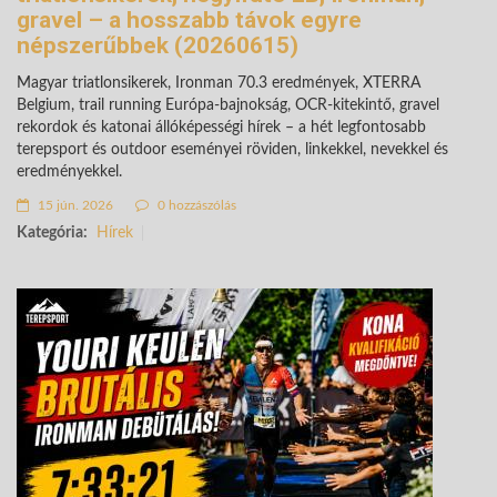
gravel – a hosszabb távok egyre
népszerűbbek (20260615)
Magyar triatlonsikerek, Ironman 70.3 eredmények, XTERRA
Belgium, trail running Európa-bajnokság, OCR-kitekintő, gravel
rekordok és katonai állóképességi hírek – a hét legfontosabb
terepsport és outdoor eseményei röviden, linkekkel, nevekkel és
eredményekkel.
15 jún. 2026
0 hozzászólás
Kategória:
Hírek