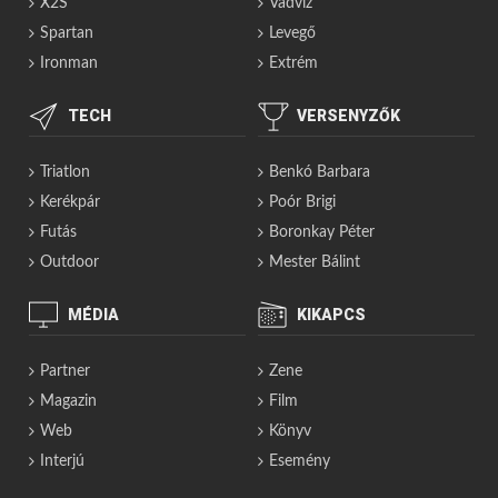
X2S
Vadvíz
Spartan
Levegő
Ironman
Extrém
TECH
VERSENYZŐK
Triatlon
Benkó Barbara
Kerékpár
Poór Brigi
Futás
Boronkay Péter
Outdoor
Mester Bálint
MÉDIA
KIKAPCS
Partner
Zene
Magazin
Film
Web
Könyv
Interjú
Esemény