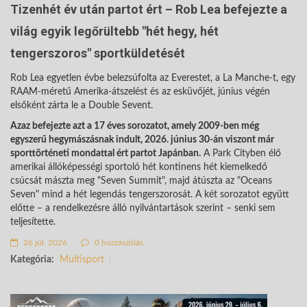
Tizenhét év után partot ért – Rob Lea befejezte a
világ egyik legőrültebb "hét hegy, hét
tengerszoros" sportküldetését
Rob Lea egyetlen évbe belezsúfolta az Everestet, a La Manche-t, egy
RAAM-méretű Amerika-átszelést és az esküvőjét, június végén
elsőként zárta le a Double Sevent.
Azaz befejezte azt a 17 éves sorozatot, amely 2009-ben még
egyszerű hegymászásnak indult, 2026. június 30-án viszont már
sporttörténeti mondattal ért partot Japánban.
A Park Cityben élő
amerikai állóképességi sportoló hét kontinens hét kiemelkedő
csúcsát mászta meg "Seven Summit", majd átúszta az "Oceans
Seven" mind a hét legendás tengerszorosát. A két sorozatot együtt
előtte – a rendelkezésre álló nyilvántartások szerint – senki sem
teljesítette.
26 júl. 2026
0 hozzászólás
Kategória:
Multisport