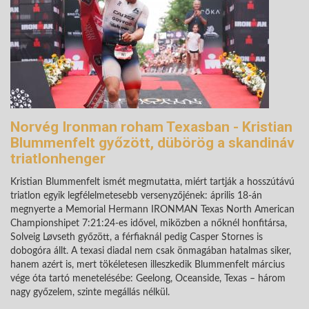
Norvég Ironman roham Texasban - Kristian
Blummenfelt győzött, dübörög a skandináv
triatlonhenger
Kristian Blummenfelt ismét megmutatta, miért tartják a hosszútávú
triatlon egyik legfélelmetesebb versenyzőjének: április 18-án
megnyerte a Memorial Hermann IRONMAN Texas North American
Championshipet 7:21:24-es idővel, miközben a nőknél honfitársa,
Solveig Løvseth győzött, a férfiaknál pedig Casper Stornes is
dobogóra állt. A texasi diadal nem csak önmagában hatalmas siker,
hanem azért is, mert tökéletesen illeszkedik Blummenfelt március
vége óta tartó menetelésébe: Geelong, Oceanside, Texas – három
nagy győzelem, szinte megállás nélkül.