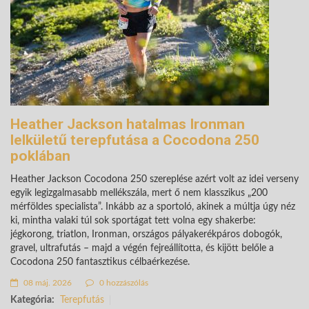
Heather Jackson hatalmas Ironman
lelkületű terepfutása a Cocodona 250
poklában
Heather Jackson Cocodona 250 szereplése azért volt az idei verseny
egyik legizgalmasabb mellékszála, mert ő nem klasszikus „200
mérföldes specialista”. Inkább az a sportoló, akinek a múltja úgy néz
ki, mintha valaki túl sok sportágat tett volna egy shakerbe:
jégkorong, triatlon, Ironman, országos pályakerékpáros dobogók,
gravel, ultrafutás – majd a végén fejreállította, és kijött belőle a
Cocodona 250 fantasztikus célbaérkezése.
08 máj. 2026
0 hozzászólás
Kategória:
Terepfutás