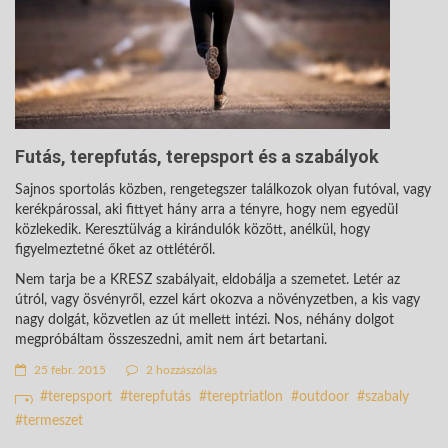
Futás, terepfutás, terepsport és a szabályok
Sajnos sportolás közben, rengetegszer találkozok olyan futóval, vagy
kerékpárossal, aki fittyet hány arra a tényre, hogy nem egyedül
közlekedik. Keresztülvág a kirándulók között, anélkül, hogy
figyelmeztetné őket az ottlétéről.
Nem tarja be a KRESZ szabályait, eldobálja a szemetet. Letér az
útról, vagy ösvényről, ezzel kárt okozva a növényzetben, a kis vagy
nagy dolgát, közvetlen az út mellett intézi. Nos, néhány dolgot
megpróbáltam összeszedni, amit nem árt betartani.
25 febr. 2015
2 hozzászólás
terepsport
terepfutás
tereptriatlon
outdoor
szabaly
termeszet