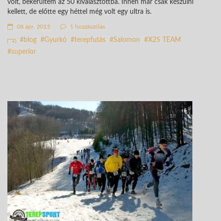
volt, bekerültem az 50 kiválasztottba. Innen már csak készülni
kellett, de előtte egy héttel még volt egy ultra is.
08 ápr. 2015
1 hozzászólás
blog
Gyurkó
terepfutás
Salomon
X2S TEAM
superior