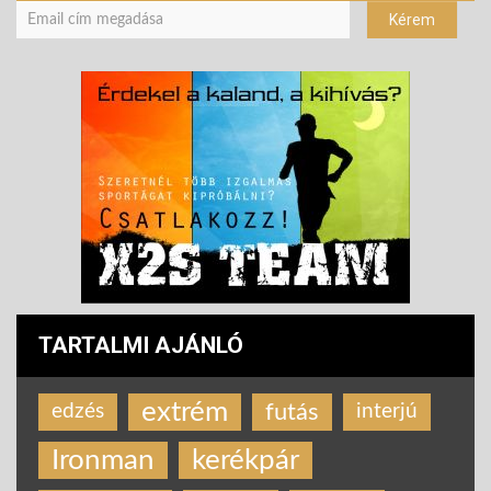
TARTALMI AJÁNLÓ
extrém
futás
edzés
interjú
Ironman
kerékpár