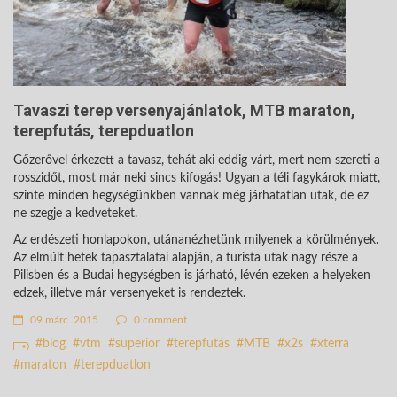
Tavaszi terep versenyajánlatok, MTB maraton,
terepfutás, terepduatlon
Gőzerővel érkezett a tavasz, tehát aki eddig várt, mert nem szereti a
rosszidőt, most már neki sincs kifogás! Ugyan a téli fagykárok miatt,
szinte minden hegységünkben vannak még járhatatlan utak, de ez
ne szegje a kedveteket.
Az erdészeti honlapokon, utánanézhetünk milyenek a körülmények.
Az elmúlt hetek tapasztalatai alapján, a turista utak nagy része a
Pilisben és a Budai hegységben is járható, lévén ezeken a helyeken
edzek, illetve már versenyeket is rendeztek.
09 márc. 2015
0 comment
blog
vtm
superior
terepfutás
MTB
x2s
xterra
maraton
terepduatlon