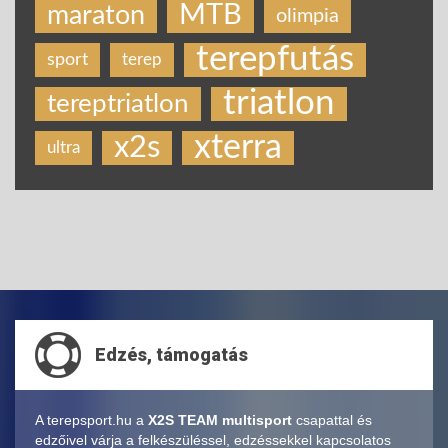
MTB
maraton
olimpia
terepfutás
sport
terep
triatlon
tereptriatlon
xterra
x2s
ultra
Edzés, támogatás
A terepsport.hu a
X2S TEAM multisport
csapattal és
edzőivel várja a felkészüléssel, edzéssekkel kapcsolatos