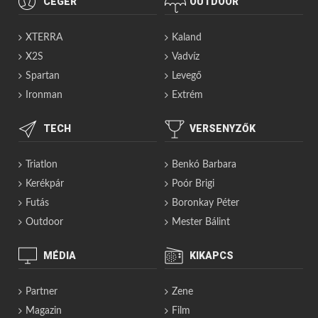
CÉGÉR
OUTDOOR
XTERRA
Kaland
X2S
Vadvíz
Spartan
Levegő
Ironman
Extrém
TECH
VERSENYZŐK
Triatlon
Benkó Barbara
Kerékpár
Poór Brigi
Futás
Boronkay Péter
Outdoor
Mester Bálint
MÉDIA
KIKAPCS
Partner
Zene
Magazin
Film