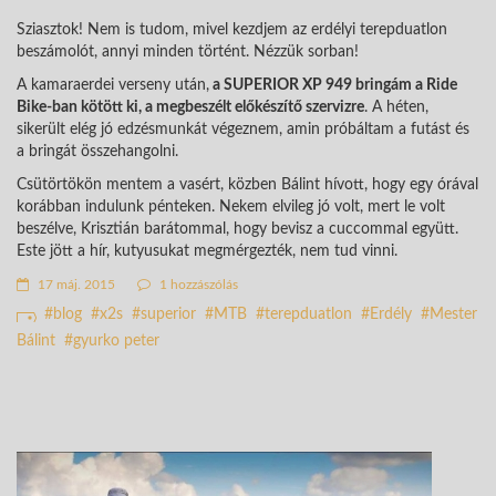
Sziasztok! Nem is tudom, mivel kezdjem az erdélyi terepduatlon
beszámolót, annyi minden történt. Nézzük sorban!
A kamaraerdei verseny után,
a SUPERIOR XP 949 bringám a Ride
Bike-ban kötött ki, a megbeszélt előkészítő szervizre
. A héten,
sikerült elég jó edzésmunkát végeznem, amin próbáltam a futást és
a bringát összehangolni.
Csütörtökön mentem a vasért, közben Bálint hívott, hogy egy órával
korábban indulunk pénteken. Nekem elvileg jó volt, mert le volt
beszélve, Krisztián barátommal, hogy bevisz a cuccommal együtt.
Este jött a hír, kutyusukat megmérgezték, nem tud vinni.
17 máj. 2015
1 hozzászólás
blog
x2s
superior
MTB
terepduatlon
Erdély
Mester
Bálint
gyurko peter