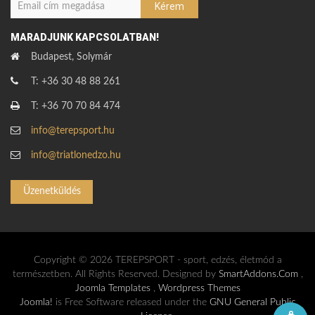
MARADJUNK KAPCSOLATBAN!
Budapest, Solymár
T: +36 30 48 88 261
T: +36 70 70 84 474
info@terepsport.hu
info@triatlonedzo.hu
Üzenetküldés
Copyright © 2026 TEREPSPORT - sport, edzés, életmód a
természetben. All Rights Reserved. Designed by
SmartAddons.Com
,
Joomla Templates
,
Wordpress Themes
Joomla!
is Free Software released under the
GNU General Public