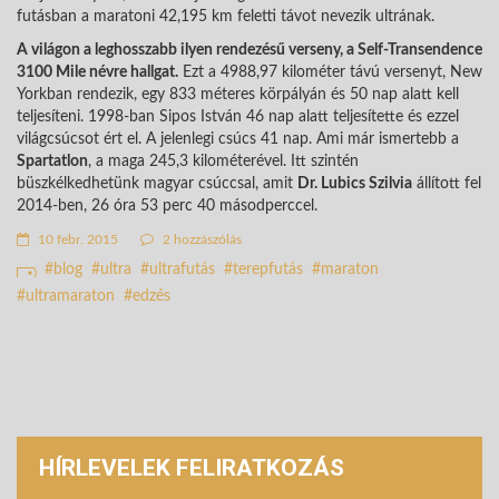
futásban a maratoni 42,195 km feletti távot nevezik ultrának.
A világon a leghosszabb ilyen rendezésű verseny, a Self-Transendence
3100 Mile névre hallgat.
Ezt a 4988,97 kilométer távú versenyt, New
Yorkban rendezik, egy 833 méteres körpályán és 50 nap alatt kell
teljesíteni. 1998-ban Sipos István 46 nap alatt teljesítette és ezzel
világcsúcsot ért el. A jelenlegi csúcs 41 nap. Ami már ismertebb a
Spartatlon
, a maga 245,3 kilométerével. Itt szintén
büszkélkedhetünk magyar csúccsal, amit
Dr. Lubics Szilvia
állított fel
2014-ben, 26 óra 53 perc 40 másodperccel.
10 febr. 2015
2 hozzászólás
blog
ultra
ultrafutás
terepfutás
maraton
ultramaraton
edzés
HÍRLEVELEK FELIRATKOZÁS