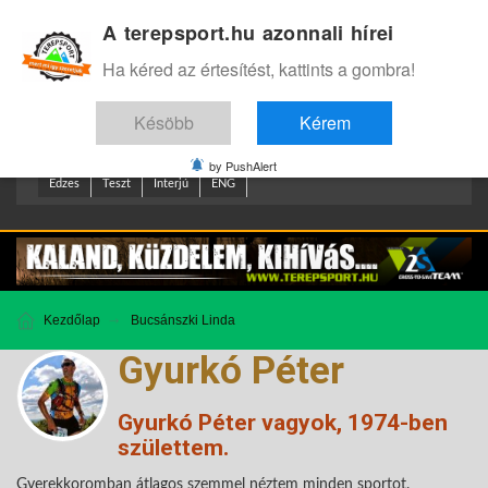
A terepsport.hu azonnali hírei
Bejelentkezés
.
Ha kéred az értesítést, kattints a gombra!
Késöbb
Kérem
by PushAlert
Edzes
Teszt
Interjú
ENG
Kezdőlap
Bucsánszki Linda
Gyurkó Péter
Gyurkó Péter vagyok, 1974-ben
születtem.
Gyerekkoromban átlagos szemmel néztem minden sportot.