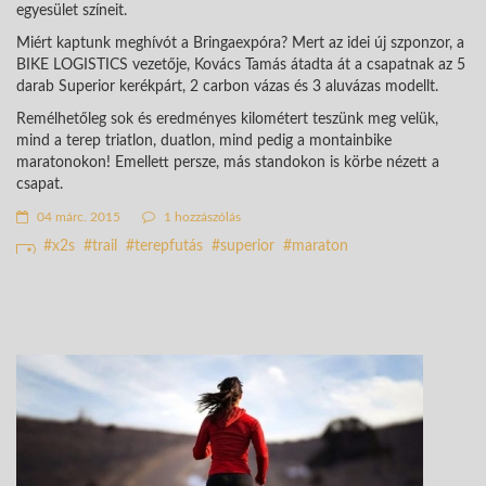
egyesület színeit.
Miért kaptunk meghívót a Bringaexpóra? Mert az idei új szponzor, a
BIKE LOGISTICS vezetője, Kovács Tamás átadta át a csapatnak az 5
darab Superior kerékpárt, 2 carbon vázas és 3 aluvázas modellt.
Remélhetőleg sok és eredményes kilométert teszünk meg velük,
mind a terep triatlon, duatlon, mind pedig a montainbike
maratonokon! Emellett persze, más standokon is körbe nézett a
csapat.
04 márc. 2015
1 hozzászólás
x2s
trail
terepfutás
superior
maraton