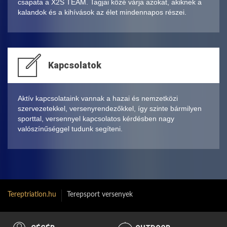
csapata a X2S TEAM. Tagjai közé várja azokat, akiknek a
kalandok és a kihívások az élet mindennapos részei.
Kapcsolatok
Aktív kapcsolataink vannak a hazai és nemzetközi
szervezetekkel, versenyrendezőkkel, így szinte bármilyen
sporttal, versennyel kapcsolatos kérdésben nagy
valószínűséggel tudunk segíteni.
Tereptriatlon.hu
Terepsport versenyek