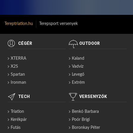
Tereptriatlon.hu
Terepsport versenyek
CÉGÉR
OUTDOOR
XTERRA
Kaland
X2S
Vadvíz
Spartan
Levegő
Ironman
Extrém
TECH
VERSENYZŐK
Triatlon
Benkó Barbara
Kerékpár
Poór Brigi
Futás
Boronkay Péter