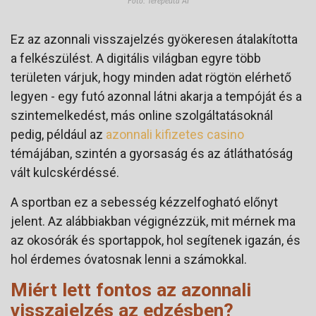
Foto: Terepeuta AI
Ez az azonnali visszajelzés gyökeresen átalakította
a felkészülést. A digitális világban egyre több
területen várjuk, hogy minden adat rögtön elérhető
legyen - egy futó azonnal látni akarja a tempóját és a
szintemelkedést, más online szolgáltatásoknál
pedig, például az
azonnali kifizetes casino
témájában, szintén a gyorsaság és az átláthatóság
vált kulcskérdéssé.
A sportban ez a sebesség kézzelfogható előnyt
jelent. Az alábbiakban végignézzük, mit mérnek ma
az okosórák és sportappok, hol segítenek igazán, és
hol érdemes óvatosnak lenni a számokkal.
Miért lett fontos az azonnali
visszajelzés az edzésben?