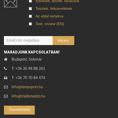
Edzések, tervek, tanácsok
Tesztek, felszerelések
Az oldal tartalma
Test, review (EN)
MARADJUNK KAPCSOLATBAN!
Budapest, Solymár
T: +36 30 48 88 261
T: +36 70 70 84 474
info@terepsport.hu
info@triatlonedzo.hu
Üzenetküldés