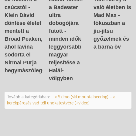
csúcstól -
a Badwater
való életben is
Klein Dávid
ultra
Mad Max -
döntése életet
dobogójára
fókuszban a
mentett a
futott -
jiu-jitsu
Broad Peaken,
minden idők
győzelmek és
ahol lavina
leggyorsabb
a barna öv
sodorta el
magyar
Nirmal Purja
teljesítése a
hegymászólegendát
Halál-
völgyben
Tovább a kategóriában:
« Skimo (ski mountaineering) – a
kerékpározás vad téli unokatestvére (+video)