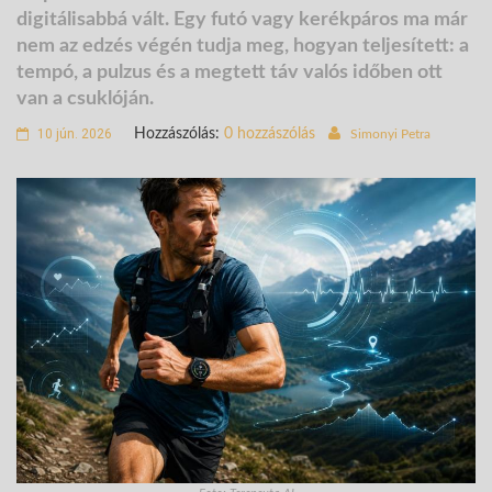
digitálisabbá vált. Egy futó vagy kerékpáros ma már
nem az edzés végén tudja meg, hogyan teljesített: a
tempó, a pulzus és a megtett táv valós időben ott
van a csuklóján.
10 jún. 2026
Hozzászólás:
0 hozzászólás
Simonyi Petra