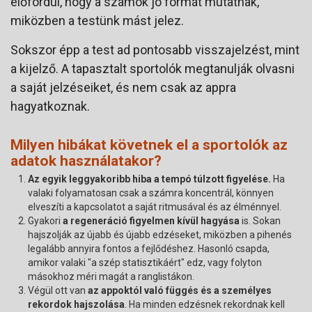
előfordul, hogy a számok jó formát mutatnak,
miközben a testünk mást jelez.
Sokszor épp a test ad pontosabb visszajelzést, mint
a kijelző. A tapasztalt sportolók megtanulják olvasni
a saját jelzéseiket, és nem csak az appra
hagyatkoznak.
Milyen hibákat követnek el a sportolók az
adatok használatakor?
Az egyik leggyakoribb hiba a tempó túlzott figyelése.
Ha
valaki folyamatosan csak a számra koncentrál, könnyen
elveszíti a kapcsolatot a saját ritmusával és az élménnyel.
Gyakori
a regeneráció figyelmen kívül hagyása
is. Sokan
hajszolják az újabb és újabb edzéseket, miközben a pihenés
legalább annyira fontos a fejlődéshez. Hasonló csapda,
amikor valaki "a szép statisztikáért" edz, vagy folyton
másokhoz méri magát a ranglistákon.
Végül ott van
az appoktól való függés és a személyes
rekordok hajszolása
. Ha minden edzésnek rekordnak kell