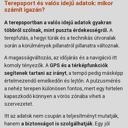
Terepsport és valós idejű adatok: mikor
számít igazán?
A terepsportban a valós idejű adatok gyakran
többről szólnak, mint puszta érdekességről.
A
terepfutás, a hegyi túrák és a technikás útvonalak
során a körülmények pillanatról pillanatra változnak.
A magasságváltozás, az időjárás és a navigáció itt
komoly tényezők. A
GPS és a térképfunkciók
segítenek tartani az irányt
, a tempó pedig másképp
értelmezendő emelkedőn és lejtőn. A pulzusmérés
a nehéz terepen különösen fontos, mert egy hirtelen
kapaszkodó könnyen a vörös zónába viheti a
szervezetet.
Itt az adatok nem csupán a teljesítményt mutatják,
hanem
a biztonságot is szolgálhatják
. Egy jól