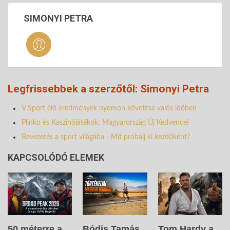
SIMONYI PETRA
Legfrissebbek a szerzőtől: Simonyi Petra
V Sport élő eredmények nyomon követése valós időben
Plinko és Kaszinójátékok: Magyarország Új Kedvencei
Bevezetés a sport világába - Mit próbálj ki kezdőként?
KAPCSOLÓDÓ ELEMEK
50 méterre a
Bódis Tamás
Tom Hardy a