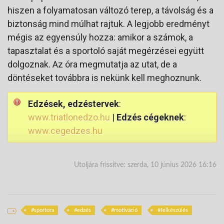
hiszen a folyamatosan változó terep, a távolság és a
biztonság mind múlhat rajtuk. A legjobb eredményt
mégis az egyensúly hozza: amikor a számok, a
tapasztalat és a sportoló saját megérzései együtt
dolgoznak. Az óra megmutatja az utat, de a
döntéseket továbbra is nekünk kell meghoznunk.
Edzések, edzéstervek
:
www.triatlonedzo.hu
|
Edzés cégeknek
:
www.cegedzes.hu
Utoljára frissítve: szerda, 10 június 2026 16:16
sportora
edzés
motiváció
felkészülés