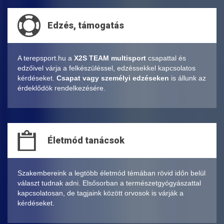
Edzés, támogatás
A terepsport.hu a
X2S TEAM multisport
csapattal és
edzőivel várja a felkészüléssel, edzéssekkel kapcsolatos
kérdéseket.
Csapat vagy személyi edzéseken
is állunk az
érdeklődök rendelkezésére.
Életmód tanácsok
Szakembereink a legtöbb életmód témában rövid időn belül
választ tudnak adni. Elsősorban a természetgyógyászattal
kapcsolatosan, de tagjaink között orvosok is várják a
kérdéseket.