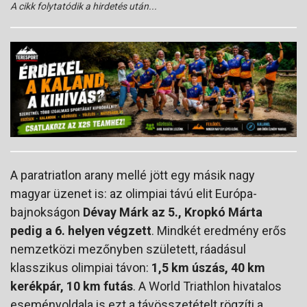
A cikk folytatódik a hirdetés után...
A paratriatlon arany mellé jött egy másik nagy
magyar üzenet is: az olimpiai távú elit Európa-
bajnokságon
Dévay Márk az 5., Kropkó Márta
pedig a 6. helyen végzett
. Mindkét eredmény erős
nemzetközi mezőnyben született, ráadásul
klasszikus olimpiai távon:
1,5 km úszás, 40 km
kerékpár, 10 km futás
. A World Triathlon hivatalos
eseményoldala is ezt a távösszetételt rögzíti a