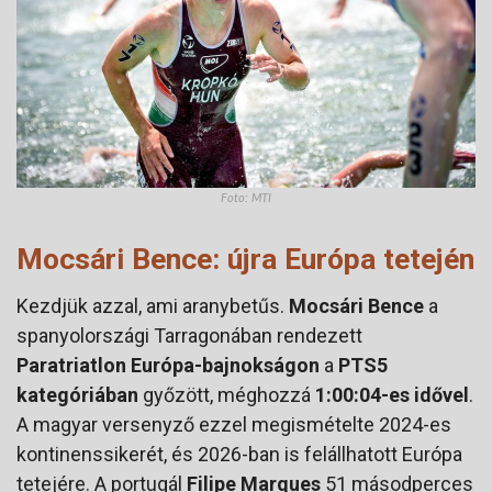
Foto: MTI
Mocsári Bence: újra Európa tetején
Kezdjük azzal, ami aranybetűs.
Mocsári Bence
a
spanyolországi Tarragonában rendezett
Paratriatlon Európa-bajnokságon
a
PTS5
kategóriában
győzött, méghozzá
1:00:04-es idővel
.
A magyar versenyző ezzel megismételte 2024-es
kontinenssikerét, és 2026-ban is felállhatott Európa
tetejére. A portugál
Filipe Marques
51 másodperces