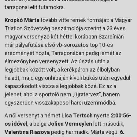
tarragonai elit futamokra.
Kropkó Márta
tovább vitte remek formáját: a Magyar
Triatlon Szövetség beszámolója szerint a 23 éves
magyar versenyző két héttel korábban Szardínián
már pályafutása első vb-sorozatos top 10-es
eredményét hozta, Tarragonában pedig ismét az
élmezőnyben versenyzett. Az úszás után a
legjobbak között volt, a kerékpáron az élbolyban
haladt, majd egy önhibáján kívüli bukás után egyedül
kapaszkodott vissza a legjobbak közé. Ez az a
jelenet, ahol a sportoló nem „újratervez”, hanem
egyszerűen visszakapcsol harci üzemmódba.
A női versenyt a német
Lisa Tertsch
nyerte
2:00:56-
os idővel
, a belga
Jolien Vermeylen
lett második,
Valentina Riasova
pedig harmadik. Márta végül
6.