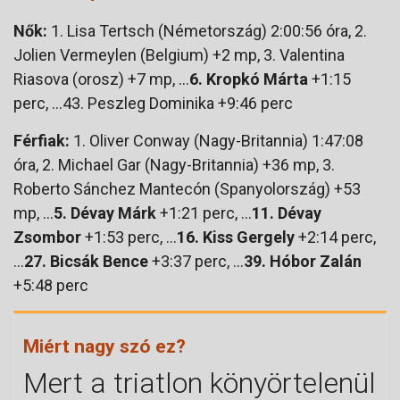
Nők:
1. Lisa Tertsch (Németország) 2:00:56 óra, 2.
Jolien Vermeylen (Belgium) +2 mp, 3. Valentina
Riasova (orosz) +7 mp, …
6. Kropkó Márta
+1:15
perc, …43. Peszleg Dominika +9:46 perc
Férfiak:
1. Oliver Conway (Nagy-Britannia) 1:47:08
óra, 2. Michael Gar (Nagy-Britannia) +36 mp, 3.
Roberto Sánchez Mantecón (Spanyolország) +53
mp, …
5. Dévay Márk
+1:21 perc, …
11. Dévay
Zsombor
+1:53 perc, …
16. Kiss Gergely
+2:14 perc,
…
27. Bicsák Bence
+3:37 perc, …
39. Hóbor Zalán
+5:48 perc
Miért nagy szó ez?
Mert a triatlon könyörtelenül