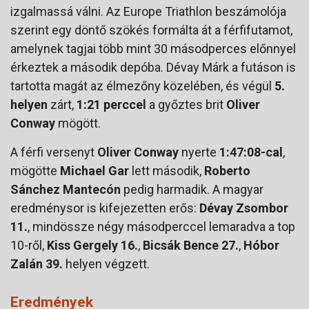
izgalmassá válni. Az Europe Triathlon beszámolója
szerint egy döntő szökés formálta át a férfifutamot,
amelynek tagjai több mint 30 másodperces előnnyel
érkeztek a második depóba. Dévay Márk a futáson is
tartotta magát az élmezőny közelében, és végül
5.
helyen
zárt,
1:21 perccel
a győztes brit
Oliver
Conway
mögött.
A férfi versenyt
Oliver Conway
nyerte
1:47:08-cal
,
mögötte
Michael Gar
lett második,
Roberto
Sánchez Mantecón
pedig harmadik. A magyar
eredménysor is kifejezetten erős:
Dévay Zsombor
11.
, mindössze négy másodperccel lemaradva a top
10-ről,
Kiss Gergely 16.
,
Bicsák Bence 27.
,
Hóbor
Zalán 39.
helyen végzett.
Eredmények