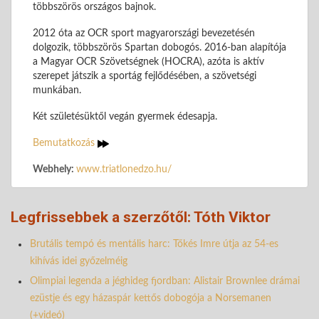
többszörös országos bajnok.
2012 óta az OCR sport magyarországi bevezetésén
dolgozik, többszörös Spartan dobogós. 2016-ban alapítója
a Magyar OCR Szövetségnek (HOCRA), azóta is aktív
szerepet játszik a sportág fejlődésében, a szövetségi
munkában.
Két születésüktől vegán gyermek édesapja.
Bemutatkozás
Webhely:
www.triatlonedzo.hu/
Legfrissebbek a szerzőtől: Tóth Viktor
Brutális tempó és mentális harc: Tőkés Imre útja az 54-es
kihívás idei győzelméig
Olimpiai legenda a jéghideg fjordban: Alistair Brownlee drámai
ezüstje és egy házaspár kettős dobogója a Norsemanen
(+videó)