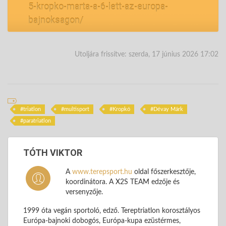
5-kropko-marta-a-6-lett-az-europa-
bajnoksagon/
Utoljára frissítve: szerda, 17 június 2026 17:02
triatlon
multisport
Kropkó
Dévay Márk
paratriatlon
TÓTH VIKTOR
A
www.terepsport.hu
oldal főszerkesztője,
koordinátora. A X2S TEAM edzője és
versenyzője.
1999 óta vegán sportoló, edző. Tereptriatlon korosztályos
Európa-bajnoki dobogós, Európa-kupa ezüstérmes,