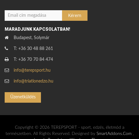
MARADJUNK KAPCSOLATBAN!
Budapest, Solymár
T: +36 30 48 88 261
T: +36 70 70 84 474
info@terepsport.hu
info@triatlonedzo.hu
Üzenetküldés
Copyright © 2026 TEREPSPORT - sport, edzés, életmód a
természetben. All Rights Reserved. Designed by
SmartAddons.Com
,