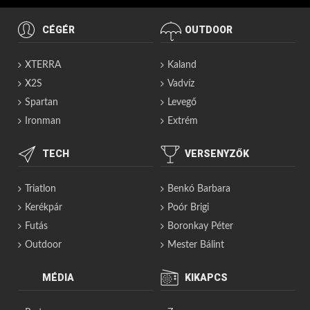
CÉGÉR
OUTDOOR
XTERRA
Kaland
X2S
Vadvíz
Spartan
Levegő
Ironman
Extrém
TECH
VERSENYZŐK
Triatlon
Benkó Barbara
Kerékpár
Poór Brigi
Futás
Boronkay Péter
Outdoor
Mester Bálint
MÉDIA
KIKAPCS