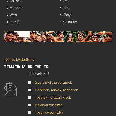
Partner
Zene
Magazin
Film
Web
Könyv
Interjú
Esemény
Tweets by @eththv
TEMATIKUS HÍRLEVELEK
Hírleveleink !
Sporthírek, programok
Edzések, tervek, tanácsok
Tesztek, felszerelések
Az oldal tartalma
Test, review (EN)