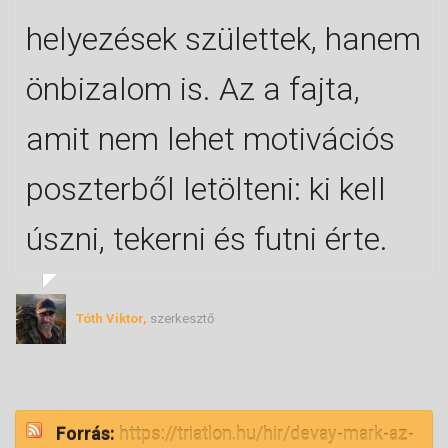
helyezések születtek, hanem
önbizalom is. Az a fajta,
amit nem lehet motivációs
poszterből letölteni: ki kell
úszni, tekerni és futni érte.
Tóth Viktor,
szerkesztő
Forrás:
https://triatlon.hu/hir/devay-mark-az-