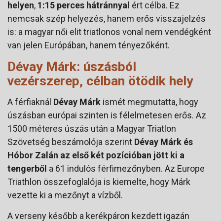
helyen
,
1:15 perces hátránnyal
ért célba. Ez
nemcsak szép helyezés, hanem erős visszajelzés
is: a magyar női elit triatlonos vonal nem vendégként
van jelen Európában, hanem tényezőként.
Dévay Márk: úszásból
vezérszerep, célban ötödik hely
A férfiaknál
Dévay Márk
ismét megmutatta, hogy
úszásban európai szinten is félelmetesen erős. Az
1500 méteres úszás után a Magyar Triatlon
Szövetség beszámolója szerint
Dévay Márk és
Hóbor Zalán az első két pozícióban jött ki a
tengerből
a 61 indulós férfimezőnyben. Az Europe
Triathlon összefoglalója is kiemelte, hogy Márk
vezette ki a mezőnyt a vízből.
A verseny később a kerékpáron kezdett igazán