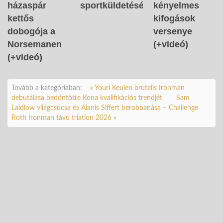
házaspár
sportküldetését
kényelmes
kettős
kifogások
dobogója a
versenye
Norsemanen
(+videó)
(+videó)
Tovább a kategóriában:
« Youri Keulen brutalis Ironman
debutálása bedöntötte Kona kvalifikációs trendjét
Sam
Laidlow világcsúcsa és Alanis Siffert berobbanása – Challenge
Roth Ironman távú triatlon 2026 »