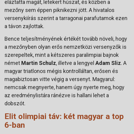
eláztatta magát, letekert húszat, és közben a
mezőny sem éppen piknikezni jött. A hivatalos
versenykiírás szerint a tarragonai parafutamok ezen
a távon zajlottak.
Bence teljesítményének értékét tovább növeli, hogy
a mezőnyben olyan erős nemzetközi versenyzők is
szerepeltek, mint a kétszeres paralimpiai bajnok
német
Martin Schulz
, illetve a lengyel
Adam Sliz
. A
magyar triatlonos mégis kontrolláltan, erősen és
magabiztosan vitte végig a versenyt. Magyarul:
nemcsak megnyerte, hanem úgy nyerte meg, hogy
az eredménylistára ránézve is hallani lehet a
dobszót.
Elit olimpiai táv: két magyar a top
6-ban