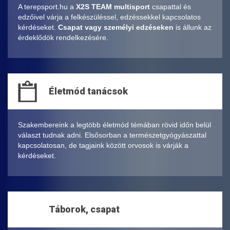
A terepsport.hu a
X2S TEAM multisport
csapattal és
edzőivel várja a felkészüléssel, edzéssekkel kapcsolatos
kérdéseket.
Csapat vagy személyi edzéseken
is állunk az
érdeklődök rendelkezésére.
Életmód tanácsok
Szakembereink a legtöbb életmód témában rövid időn belül
választ tudnak adni. Elsősorban a természetgyógyászattal
kapcsolatosan, de tagjaink között orvosok is várják a
kérdéseket.
Táborok, csapat