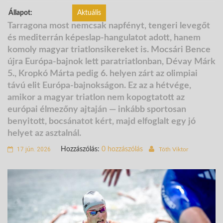
Állapot:
Aktuális
Tarragona most nemcsak napfényt, tengeri levegőt
és mediterrán képeslap-hangulatot adott, hanem
komoly magyar triatlonsikereket is. Mocsári Bence
újra Európa-bajnok lett paratriatlonban, Dévay Márk
5., Kropkó Márta pedig 6. helyen zárt az olimpiai
távú elit Európa-bajnokságon. Ez az a hétvége,
amikor a magyar triatlon nem kopogtatott az
európai élmezőny ajtaján — inkább sportosan
benyitott, bocsánatot kért, majd elfoglalt egy jó
helyet az asztalnál.
17 jún. 2026
Hozzászólás:
0 hozzászólás
Tóth Viktor