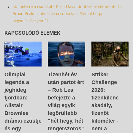
50 méterre a csúcstól - Klein Dávid döntése életet mentett a
Broad Peaken, ahol lavina sodorta el Nirmal Purja
hegymászólegendát
KAPCSOLÓDÓ ELEMEK
Olimpiai
Tizenhét év
Striker
legenda a
után partot ért
Challenge
jéghideg
– Rob Lea
2026:
fjordban:
befejezte a
tizenkilenc
Alistair
világ egyik
akadály,
Brownlee
legőrültebb
tizenöt
drámai ezüstje
"hét hegy, hét
kilométer -
és egy
tengerszoros"
nem a