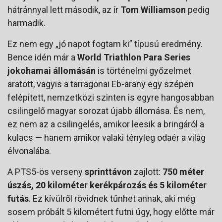
hátránnyal lett második, az ír
Tom Williamson
pedig
harmadik.
Ez nem egy „jó napot fogtam ki” típusú eredmény.
Bence idén már a
World Triathlon Para Series
jokohamai állomásán
is történelmi győzelmet
aratott, vagyis a tarragonai Eb-arany egy szépen
felépített, nemzetközi szinten is egyre hangosabban
csilingelő magyar sorozat újabb állomása. És nem,
ez nem az a csilingelés, amikor leesik a bringáról a
kulacs — hanem amikor valaki tényleg odaér a világ
élvonalába.
A PTS5-ös verseny
sprinttávon
zajlott:
750 méter
úszás, 20 kilométer kerékpározás és 5 kilométer
futás
. Ez kívülről rövidnek tűnhet annak, aki még
sosem próbált 5 kilométert futni úgy, hogy előtte már