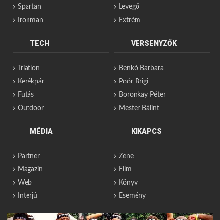
Spartan
Levegő
Ironman
Extrém
TECH
VERSENYZŐK
Triatlon
Benkó Barbara
Kerékpár
Poór Brigi
Futás
Boronkay Péter
Outdoor
Mester Bálint
MÉDIA
KIKAPCS
Partner
Zene
Magazin
Film
Web
Könyv
Interjú
Esemény