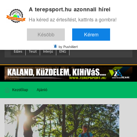
A terepsport.hu azonnali hírei
Bejelentkezés
.
Ha kéred az értesítést, kattints a gombra!
Késöbb
Kérem
by PushAlert
Edzes
Teszt
Interjú
ENG
Kezdőlap
Ajánló