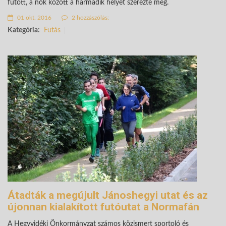
futott, a nők között a harmadik helyet szerezte meg.
01 okt. 2016
2 hozzászólás:
Kategória:
Futás
Átadták a megújult Jánoshegyi utat és az
újonnan kialakított futóutat a Normafán
A Hegyvidéki Önkormányzat számos közismert sportoló és