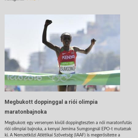
Megbukott doppinggal a riói olimpia
maratonbajnoka
Megbukott egy versenyen kívüli doppingteszten a női maratonfutás
riói olimpiai bajnoka, a kenyai Jemima Sumgongnál EPO-t mutattak
ki. A Nemzetközi Atlétikai Szövetség (IAAF) is megerősítette a