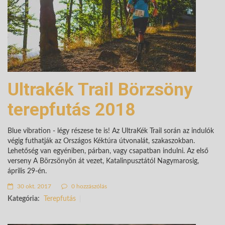
Ultrakék Trail Börzsöny
terepfutás 2018
Blue vibration - légy részese te is! Az UltraKék Trail során az indulók
végig futhatják az Országos Kéktúra útvonalát, szakaszokban.
Lehetőség van egyéniben, párban, vagy csapatban indulni. Az első
verseny A Börzsönyön át vezet, Katalinpusztától Nagymarosig,
április 29-én.
30 okt. 2017
0 hozzászólás
Kategória:
Terepfutás