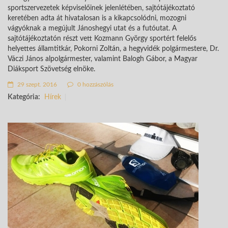
sportszervezetek képviselőinek jelenlétében, sajtótájékoztató
keretében adta át hivatalosan is a kikapcsolódni, mozogni
vágyóknak a megújult Jánoshegyi utat és a futóutat. A
sajtótájékoztatón részt vett Kozmann György sportért felelős
helyettes államtitkár, Pokorni Zoltán, a hegyvidék polgármestere, Dr.
Váczi János alpolgármester, valamint Balogh Gábor, a Magyar
Diáksport Szövetség elnöke.
29 szept. 2016
0 hozzászólás
Kategória:
Hírek