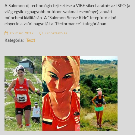
A Salomon új technológia fejlesztése a VIBE sikert aratott az ISPO (a
világ egyik legnagyobb outdoor szakmai eseménye) januári
müncheni kiállításán. A "Salomon Sense Ride" terepfutó cipő
elnyerte a zsűri nagydíját a "Performance" kategóriában.
09 márc. 2017
0 hozzászólás
Kategória:
Teszt