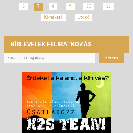
6
8
9
10
11
7
Következő
Utolsó
HÍRLEVELEK FELIRATKOZÁS