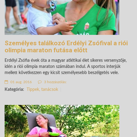
Személyes találkozó Erdélyi Zsófival a riói
olimpia maraton futása előtt
Erdélyi Zsófia évek óta a magyar atlétikai élet sikeres versenyzője,
idén a riói olimpia maraton számában indul. A sportos interjúk
mellett következzen egy kicsit személyesebb beszélgetés vele.
01 aug. 2016
3 hozzászólás:
Kategória:
Tippek, tanácsok