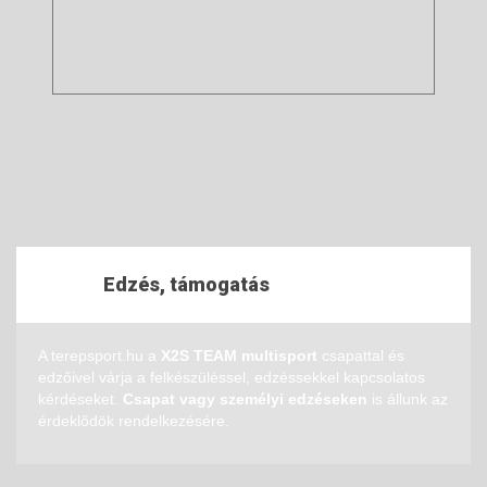
Edzés, támogatás
A terepsport.hu a
X2S TEAM multisport
csapattal és
edzőivel várja a felkészüléssel, edzéssekkel kapcsolatos
kérdéseket.
Csapat vagy személyi edzéseken
is állunk az
érdeklődök rendelkezésére.