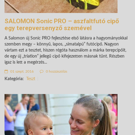
SALOMON Sonic PRO – aszfaltfutó cipő
egy terepversenyző szemével
A Salomon új Sonic PRO fejlesztése első látásra a hagyományokkal
szemben megy – könnyű, lapos, „simatalpú” futócipő. Nagyon
vártam ezt a tesztet, hiszen régóta használom a márka terepcipőit,
de egy új „triatlon” jellegű cipő kifejezetten másnak tűnt. Részben
igaz is lett a megérzés...
01 szept. 2016
0 hozzászólás
Kategória:
Teszt