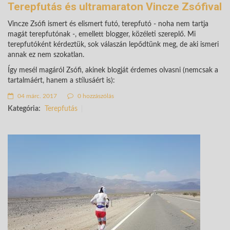
Terepfutás és ultramaraton Vincze Zsófival
Vincze Zsófi ismert és elismert futó, terepfutó - noha nem tartja
magát terepfutónak -, emellett blogger, közéleti szereplő. Mi
terepfutóként kérdeztük, sok válaszán lepődtünk meg, de aki ismeri
annak ez nem szokatlan.
Így mesél magáról Zsófi, akinek blogját érdemes olvasni (nemcsak a
tartalmáért, hanem a stílusáért is):
04 márc. 2017
0 hozzászólás
Kategória:
Terepfutás