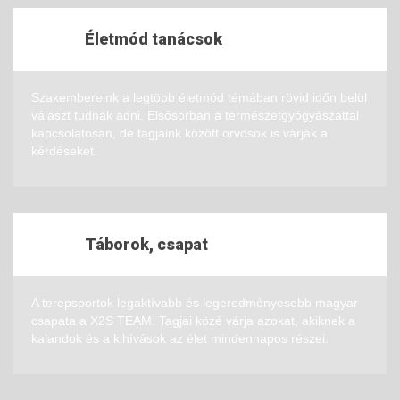
Életmód tanácsok
Szakembereink a legtöbb életmód témában rövid időn belül
választ tudnak adni. Elsősorban a természetgyógyászattal
kapcsolatosan, de tagjaink között orvosok is várják a
kérdéseket.
Táborok, csapat
A terepsportok legaktívabb és legeredményesebb magyar
csapata a X2S TEAM. Tagjai közé várja azokat, akiknek a
kalandok és a kihívások az élet mindennapos részei.