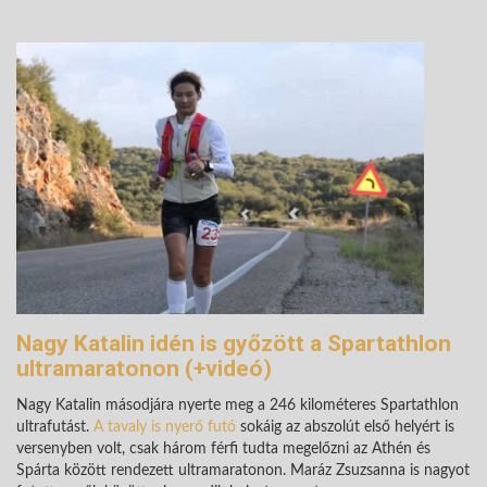
Nagy Katalin idén is győzött a Spartathlon
ultramaratonon (+videó)
Nagy Katalin másodjára nyerte meg a 246 kilométeres Spartathlon
ultrafutást.
A tavaly is nyerő futó
sokáig az abszolút első helyért is
versenyben volt, csak három férfi tudta megelőzni az Athén és
Spárta között rendezett ultramaratonon. Maráz Zsuzsanna is nagyot