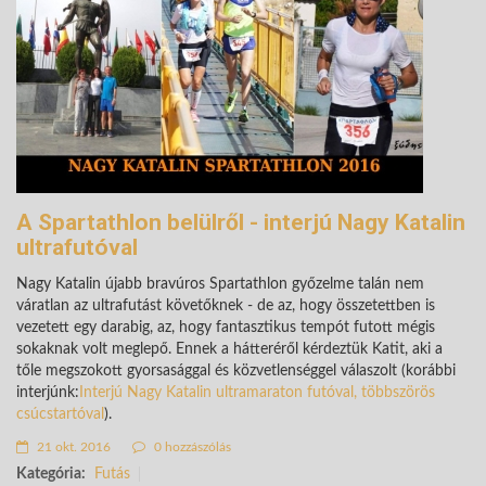
A Spartathlon belülről - interjú Nagy Katalin
ultrafutóval
Nagy Katalin újabb bravúros Spartathlon győzelme talán nem
váratlan az ultrafutást követőknek - de az, hogy összetettben is
vezetett egy darabig, az, hogy fantasztikus tempót futott mégis
sokaknak volt meglepő. Ennek a hátteréről kérdeztük Katit, aki a
tőle megszokott gyorsasággal és közvetlenséggel válaszolt (korábbi
interjúnk:
Interjú Nagy Katalin ultramaraton futóval, többszörös
csúcstartóval
).
21 okt. 2016
0 hozzászólás
Kategória:
Futás