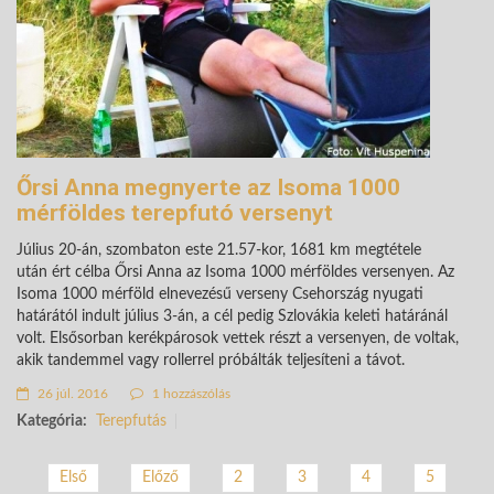
Őrsi Anna megnyerte az Isoma 1000
mérföldes terepfutó versenyt
Július 20-án, szombaton este 21.57-kor, 1681 km megtétele
után ért célba Őrsi Anna az Isoma 1000 mérföldes versenyen. Az
Isoma 1000 mérföld elnevezésű verseny Csehország nyugati
határától indult július 3-án, a cél pedig Szlovákia keleti határánál
volt. Elsősorban kerékpárosok vettek részt a versenyen, de voltak,
akik tandemmel vagy rollerrel próbálták teljesíteni a távot.
26 júl. 2016
1 hozzászólás
Kategória:
Terepfutás
Első
Előző
2
3
4
5