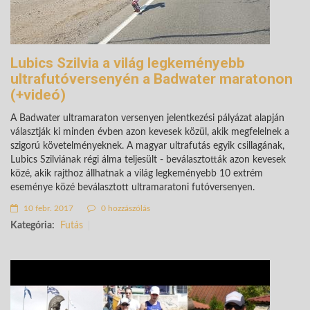
Lubics Szilvia a világ legkeményebb
ultrafutóversenyén a Badwater maratonon
(+videó)
A Badwater ultramaraton versenyen jelentkezési pályázat alapján
választják ki minden évben azon kevesek közül, akik megfelelnek a
szigorú követelményeknek. A magyar ultrafutás egyik csillagának,
Lubics Szilviának régi álma teljesült - beválasztották azon kevesek
közé, akik rajthoz állhatnak a világ legkeményebb 10 extrém
eseménye közé beválasztott ultramaratoni futóversenyen.
10 febr. 2017
0 hozzászólás
Kategória:
Futás