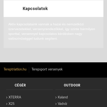
Kapcsolatok
Aktív kapcsolataink vannak a hazai és nemzetközi
szervezetekkel, versenyrendezőkkel, így szinte bármilyen
sporttal, versennyel kapcsolatos kérdésben nagy
valószínűséggel tudunk segíteni.
Tereptriatlon.hu
Terepsport versenyek
CÉGÉR
OUTDOOR
XTERRA
Kaland
X2S
Vadvíz