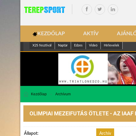
KEZDŐLAP
AKTÍV
AJÁNL
X2S fesztivál
Naptár
Edzes
Videó
Hírlevelek
Kezdőlap
Archívum
OLIMPIAI MEZEIFUTÁS ÖTLETE - AZ IAAF
Állapot:
Archív