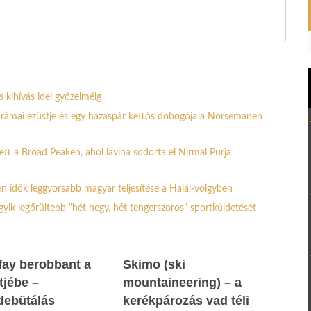
s kihívás idei győzelméig
e drámai ezüstje és egy házaspár kettős dobogója a Norsemanen
ett a Broad Peaken, ahol lavina sodorta el Nirmal Purja
n idők leggyorsabb magyar teljesítése a Halál-völgyben
egyik legőrültebb "hét hegy, hét tengerszoros" sportküldetését
fay berobbant a
Skimo (ski
tjébe –
mountaineering) – a
debütálás
kerékpározás vad téli