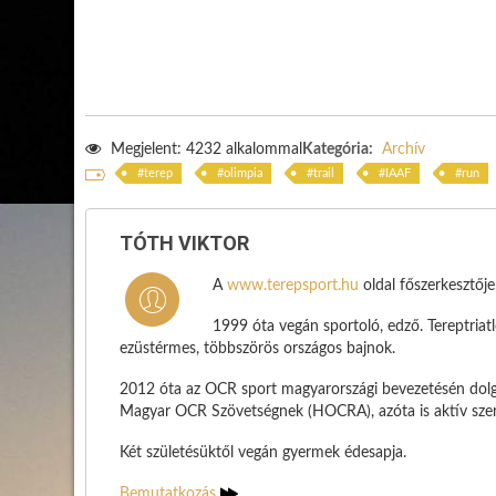
Megjelent: 4232 alkalommal
Kategória:
Archív
terep
olimpia
trail
IAAF
run
TÓTH VIKTOR
A
www.terepsport.hu
oldal főszerkesztőj
1999 óta vegán sportoló, edző. Tereptria
ezüstérmes, többszörös országos bajnok.
2012 óta az OCR sport magyarországi bevezetésén dolg
Magyar OCR Szövetségnek (HOCRA), azóta is aktív szere
Két születésüktől vegán gyermek édesapja.
Bemutatkozás