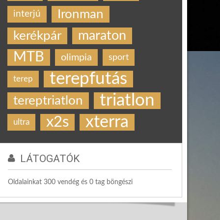
Ironman
interjú
maraton
kerékpár
MTB
olimpia
sport
terepfutás
terep
triatlon
tereptriatlon
xterra
x2s
ultra
LÁTOGATÓK
Oldalainkat 300 vendég és 0 tag böngészi