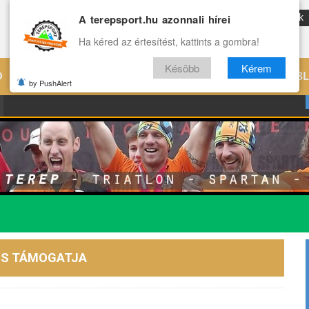
A terepsport.hu azonnali hírei
ENG
Reviews
Archívum
Rólunk
Ha kéred az értesítést, kattints a gombra!
Késöbb
Kérem
Ó
EDZÉS
ÉLETMÓD
VILÁG
B
by PushAlert
 IS TÁMOGATJA