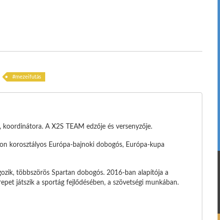
mezeifutás
e, koordinátora. A X2S TEAM edzője és versenyzője.
tlon korosztályos Európa-bajnoki dobogós, Európa-kupa
ozik, többszörös Spartan dobogós. 2016-ban alapítója a
pet játszik a sportág fejlődésében, a szövetségi munkában.