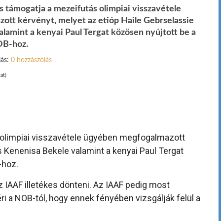
s támogatja a mezeifutás olimpiai visszavétele
tt kérvényt, melyet az etióp Haile Gebrselassie
lamint a kenyai Paul Tergat közösen nyújtott be a
OB-hoz.
lás:
0 hozzászólás
at)
s olimpiai visszavétele ügyében megfogalmazott
s Kenenisa Bekele valamint a kenyai Paul Tergat
-hoz.
 IAAF illetékes dönteni. Az IAAF pedig most
éri a NOB-tól, hogy ennek fényében vizsgálják felül a