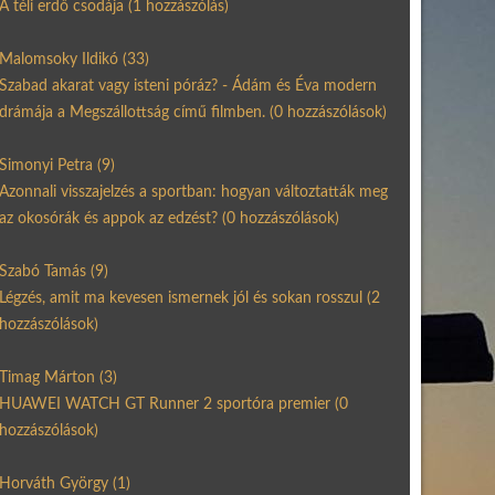
A téli erdő csodája
(1 hozzászólás)
Malomsoky Ildikó
(33)
Szabad akarat vagy isteni póráz? - Ádám és Éva modern
drámája a Megszállottság című filmben.
(0 hozzászólások)
Simonyi Petra
(9)
Azonnali visszajelzés a sportban: hogyan változtatták meg
az okosórák és appok az edzést?
(0 hozzászólások)
Szabó Tamás
(9)
Légzés, amit ma kevesen ismernek jól és sokan rosszul
(2
hozzászólások)
Timag Márton
(3)
HUAWEI WATCH GT Runner 2 sportóra premier
(0
hozzászólások)
Horváth György
(1)