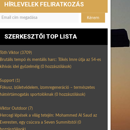
HÍRLEVELEK FELIRATKOZÁS
SZERKESZTŐI TOP LISTA
Tóth Viktor
(3709)
Brutális tempó és mentális harc: Tőkés Imre útja az 54-es
kihívás idei győzelméig
(0 hozzászólások)
Support
(1)
Fókusz, ízületvédelem, izomregeneráció – természetes
háttértámogatás sportolóknak
(0 hozzászólások)
Viktor Outdoor
(7)
Hercegi lépések a világ tetején: Mohammed Al Saud az
Everesten, egy csúcsra a Seven Summitstól
(0
hozzászólások)