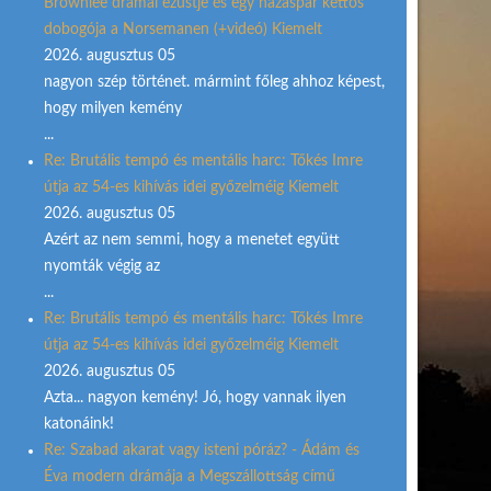
Brownlee drámai ezüstje és egy házaspár kettős
dobogója a Norsemanen (+videó) Kiemelt
2026. augusztus 05
nagyon szép történet. mármint főleg ahhoz képest,
hogy milyen kemény
...
Re: Brutális tempó és mentális harc: Tőkés Imre
útja az 54-es kihívás idei győzelméig Kiemelt
2026. augusztus 05
Azért az nem semmi, hogy a menetet együtt
nyomták végig az
...
Re: Brutális tempó és mentális harc: Tőkés Imre
útja az 54-es kihívás idei győzelméig Kiemelt
2026. augusztus 05
Azta... nagyon kemény! Jó, hogy vannak ilyen
katonáink!
Re: Szabad akarat vagy isteni póráz? - Ádám és
Éva modern drámája a Megszállottság című