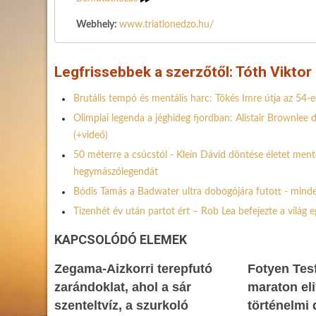
Webhely:
www.triatlonedzo.hu/
Legfrissebbek a szerzőtől: Tóth Viktor
Brutális tempó és mentális harc: Tőkés Imre útja az 54-e
Olimpiai legenda a jéghideg fjordban: Alistair Brownle
(+videó)
50 méterre a csúcstól - Klein Dávid döntése életet ment
hegymászólegendát
Bódis Tamás a Badwater ultra dobogójára futott - minde
Tizenhét év után partot ért – Rob Lea befejezte a világ 
KAPCSOLÓDÓ ELEMEK
Zegama-Aizkorri terepfutó
Fotyen Tes
zarándoklat, ahol a sár
maraton eli
szenteltvíz, a szurkoló
történelmi 