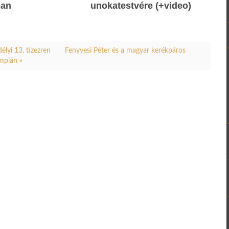
ban
unokatestvére (+video)
délyi 13. tízezren
Fenyvesi Péter és a magyar kerékpáros
impián »