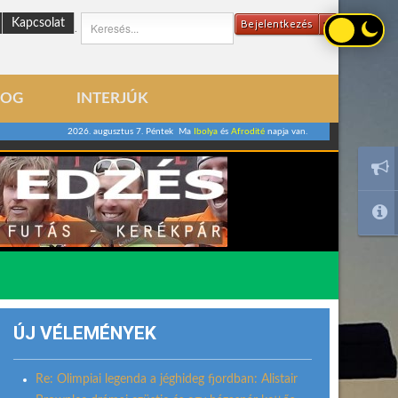
Kapcsolat
Bejelentkezés
.
LOG
INTERJÚK
2026. augusztus 7. Péntek Ma
Ibolya
és
Afrodité
napja van.
ÚJ VÉLEMÉNYEK
Re: Olimpiai legenda a jéghideg fjordban: Alistair