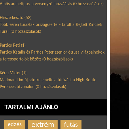
A hős archetípus, a versenyzői hozzáállás
(0 hozzászólások)
Hírszerkesztő
(52)
Több ezren túráztak országszerte – tarolt a Rejtett Kincsek
Túrái!
(0 hozzászólások)
Partics Peti
(1)
Partics Katalin és Partics Péter szenior öttusa világbajnokok
a terepsportolók között
(0 hozzászólások)
Kércz Viktor
(1)
Madman Tim új szintre emelte a túrázást a High Route
Pyrenees útvonalon
(0 hozzászólások)
TARTALMI AJÁNLÓ
extrém
futás
edzés