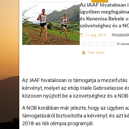
Az IAAF hivatalosan i
ügyében megfogalmazo
és Kenenisa Bekele va
szövetséghez és a N
11 aug. 2010
Hozzászó
(0 szavaz
Tóth Viktor
Az IAAF hivatalosan is támogatja a mezeifutá
kérvényt, melyet az etióp Haile Gebrselassie é
közösen nyújtott be a szövetséghez és a NOB
A NOB korábban már jelezte, hogy az ügyben az
támogatásáról biztosította a kérvényt, és azt k
2018-as téli olimpia programját.