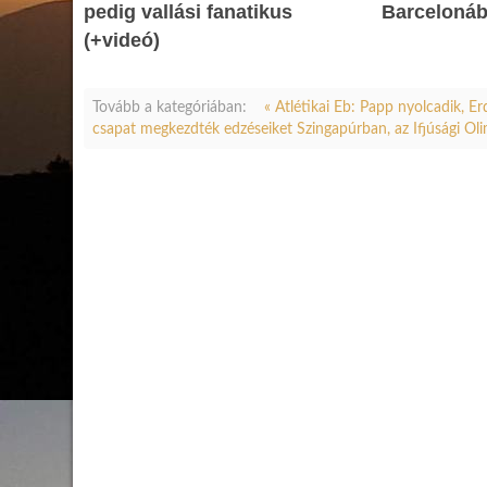
pedig vallási fanatikus
Barceloná
(+videó)
Tovább a kategóriában:
« Atlétikai Eb: Papp nyolcadik, Er
csapat megkezdték edzéseiket Szingapúrban, az Ifjúsági Ol