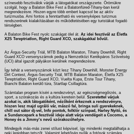
színesebb fesztiválok várják a látogatókat országszerte. Örömükre
szolgál, hogy a Balaton Bike Fest a Balatonfüred-Tihany-ban kerül
megrendezésre. Hiszen egyre több embert kapcsol be az aktív
turizmusba. Ami fontos a fenntartható és versenyképes turizmus
rendszerének kialakításában és működtetésében egy turistákat fogadó
térségben.
A Balaton Bike Fest nyolc szakágat ölel át.
Az idei fesztivál az Életfa
X2S Tereptriatlon, Right Guard XCO, szakágakkal bővül.
Az Árgus-Security Triál, MTB Balaton Maraton, Tihany Downhill, Right
Guard XCO versenyszámok pedig a Nemzetközi Kerékpáros Szövetség
(UCI) által igazolt pályákon kerülnek megrendezésre.
Így tehát a versenyszámok közt lesz Tihany Downhill, Monster Energy
Dirt Contest, Árgus-Security Triál, MTB Balaton Maraton, Életfa X2S
Tereptriatlon, Right Guard XCO, Vuelta Kupa, Erste Tour Tihany,
Bianchi Balaton kerülő túra, Startlap Csillagtúra.
Számtalan program kíséri a rendezvényt, az egészségmegőrzés, a
sport, a szórakozás és a kultúra keretein belül.
Szeretettel várjuk
azokat is, akik látogatóként, nézőként érkeznek a rendezvényre,
hiszen lesz majd ugráló vár, mászó fal, bringa suli gyerekeknek,
chill out sátor dj-vel, Info pontok, folklór színpad, Harley Nyitó, és
a Sundancepark a fesztivál ideje alatt várja vendégeit a Cocomo, a
Honey és a Jimmy’s nevű szórakozóhelyre.
Mindegyik más-más zenei stílust képvisel, így mindenki megtalálhatja a
neki legjobban tetszőt. Valamint lehetőség nyílik a fotósok számára,