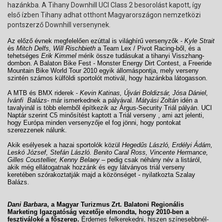
hazánkba. A Tihany Downhill UCI Class 2 besorolást kapott, így
első ízben Tihany adhat otthont Magyarországon nemzetközi
pontszerző Downhill versenynek.
Az előző évnek megfelelően ezúttal is világhírű versenyzők -
Kyle Strait
és
Mitch Delfs, Will Rischbieth
a Team Lex / Pivot Racing-ből, és a
tehetséges
Erik Kimmel
mérik össze tudásukat a tihanyi Visszhang-
dombon. A Balaton Bike Fest - Monster Energy Dirt Contest, a Freeride
Mountain Bike World Tour 2010 egyik állomáspontja, mely verseny
szintén számos külföldi sportolót motivál, hogy hazánkba látogasson.
A MTB és BMX riderek -
Kevin Katinas, Újvári Boldizsár, Jósa Dániel,
Ivánfi Balázs
- már ismerkednek a pályával.
Mátyási Zoltán
idén a
tavalyinál is több elemből építkezik az Árgus-Security Triál pályán. UCI
Naptár szerint C5 minősítést kaptott a Triál verseny , ami azt jelenti,
hogy Európa minden versenyzője el fog jönni, hogy pontokat
szerezzenek nálunk.
Akik esélyesek a hazai sportolók közül
Hegedűs László, Erdélyi Ádám,
Leskó József, Stefán László. Benito Caral Ross, Vincente Hermance,
Gilles Coustellier, Kenny Belaey
– pedig csak néhány név a listáról,
akik még ellátogatnak hozzánk és egy látványos triál verseny
keretében szórakoztatják majd a közönséget - nyilatkozta Szalay
Balázs.
Dani Barbara
, a Magyar Turizmus Zrt. Balatoni Regionális
Marketing Igazgatóság vezetője elmondta, hogy 2010-ben a
fesztiváloké a főszerep.
Érdemes felkerekedni, hiszen színesebbnél-