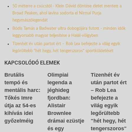
50 méterre a csúcstól - Klein Dávid döntése életet mentett a
Broad Peaken, ahol lavina sodorta el Nirmal Purja
hegymászólegendát
Bódis Tamás a Badwater ultra dobogójára futott - minden idők
leggyorsabb magyar teljesítése a Halál-völgyben
Tizenhét év után partot ért – Rob Lea befejezte a világ egyik
legőrültebb "hét hegy, hét tengerszoros" sportküldetését
KAPCSOLÓDÓ ELEMEK
Brutális
Olimpiai
Tizenhét év
tempó és
legenda a
után partot ért
mentális harc:
jéghideg
– Rob Lea
Tőkés Imre
fjordban:
befejezte a
útja az 54-es
Alistair
világ egyik
kihívás idei
Brownlee
legőrültebb
győzelméig
drámai ezüstje
"hét hegy, hét
és egy
tengerszoros"