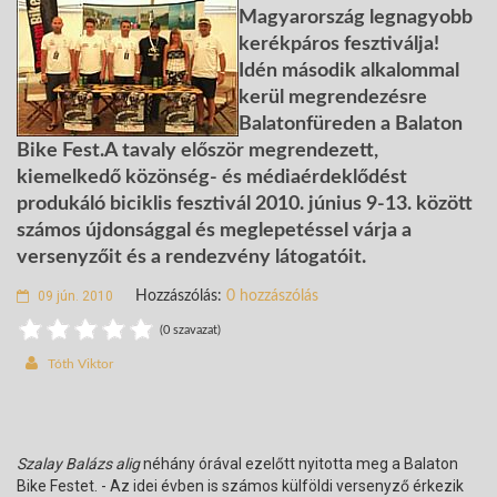
Magyarország legnagyobb
kerékpáros fesztiválja!
Idén második alkalommal
kerül megrendezésre
Balatonfüreden a Balaton
Bike Fest.A tavaly először megrendezett,
kiemelkedő közönség- és médiaérdeklődést
produkáló biciklis fesztivál 2010. június 9-13. között
számos újdonsággal és meglepetéssel várja a
versenyzőit és a rendezvény látogatóit.
09 jún. 2010
Hozzászólás:
0 hozzászólás
(0 szavazat)
Tóth Viktor
Szalay Balázs alig
néhány órával ezelőtt nyitotta meg a Balaton
Bike Festet. - Az idei évben is számos külföldi versenyző érkezik