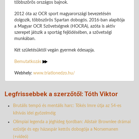
többszörös országos bajnok.
2012 óta az OCR sport magyarországi bevezetésén
dolgozik, többszörös Spartan dobogós. 2016-ban alapítója
a Magyar OCR Szövetségnek (HOCRA), azóta is aktív
szerepet játszik a sportág fejlődésében, a szövetségi
munkában.
Két születésüktől vegán gyermek édesapja.
Bemutatkozás
Webhely:
www.triatlonedzo.hu/
Legfrissebbek a szerzőtől: Tóth Viktor
Brutális tempó és mentális harc: Tőkés Imre útja az 54-es
kihívás idei győzelméig
Olimpiai legenda a jéghideg fjordban: Alistair Brownlee drámai
ezüstje és egy házaspár kettős dobogója a Norsemanen
(+videó)