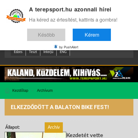
A terepsport.hu azonnali hírei
Bejelentkezés
.
Ha kéred az értesítést, kattints a gombra!
Késöbb
Kérem
by PushAlert
Edzes
Teszt
Interjú
ENG
Kezdőlap
Archívum
ELKEZDŐDÖTT A BALATON BIKE FEST!
Állapot:
Archív
Kezdetét vette