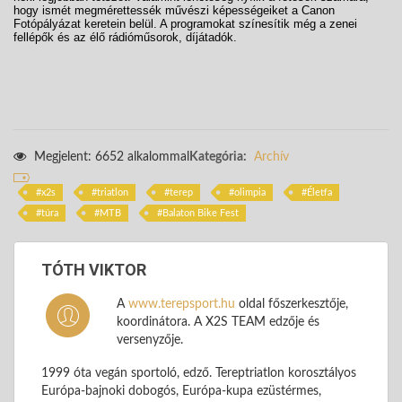
hogy ismét megmérettessék művészi képességeiket a Canon
Fotópályázat keretein belül. A programokat színesítik még a zenei
fellépők és az élő rádióműsorok, díjátadók.
Megjelent: 6652 alkalommal
Kategória:
Archív
x2s
triatlon
terep
olimpia
Életfa
túra
MTB
Balaton Bike Fest
TÓTH VIKTOR
A
www.terepsport.hu
oldal főszerkesztője,
koordinátora. A X2S TEAM edzője és
versenyzője.
1999 óta vegán sportoló, edző. Tereptriatlon korosztályos
Európa-bajnoki dobogós, Európa-kupa ezüstérmes,