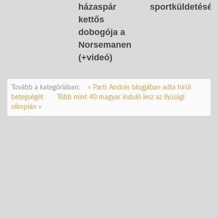
házaspár
sportküldetését
kettős
dobogója a
Norsemanen
(+videó)
Tovább a kategóriában:
« Parti András blogjában adta hírül
betegségét
Több mint 40 magyar induló lesz az ifjúsági
olimpián »