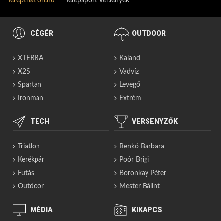
Tereptriatlon.hu
Terepsport versenyek
CÉGÉR
OUTDOOR
XTERRA
Kaland
X2S
Vadvíz
Spartan
Levegő
Ironman
Extrém
TECH
VERSENYZŐK
Triatlon
Benkó Barbara
Kerékpár
Poór Brigi
Futás
Boronkay Péter
Outdoor
Mester Bálint
MÉDIA
KIKAPCS