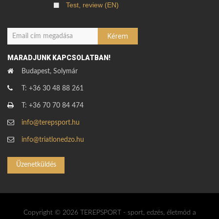
Test, review (EN)
MARADJUNK KAPCSOLATBAN!
Budapest, Solymár
T: +36 30 48 88 261
T: +36 70 70 84 474
info@terepsport.hu
info@triatlonedzo.hu
Üzenetküldés
Copyright © 2026 TEREPSPORT - sport, edzés, életmód a