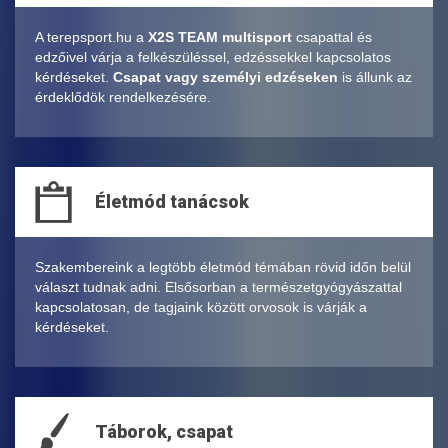
A terepsport.hu a
X2S TEAM multisport
csapattal és
edzőivel várja a felkészüléssel, edzéssekkel kapcsolatos
kérdéseket.
Csapat vagy személyi edzéseken
is állunk az
érdeklődök rendelkezésére.
Életmód tanácsok
Szakembereink a legtöbb életmód témában rövid időn belül
választ tudnak adni. Elsősorban a természetgyógyászattal
kapcsolatosan, de tagjaink között orvosok is várják a
kérdéseket.
Táborok, csapat